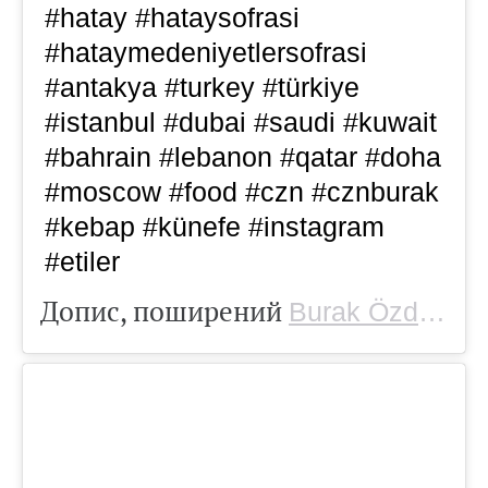
#hatay #hataysofrasi
#hataymedeniyetlersofrasi
#antakya #turkey #türkiye
#istanbul #dubai #saudi #kuwait
#bahrain #lebanon #qatar #doha
#moscow #food #czn #cznburak
#kebap #künefe #instagram
#etiler
Допис, поширений
(
Burak Özdemir