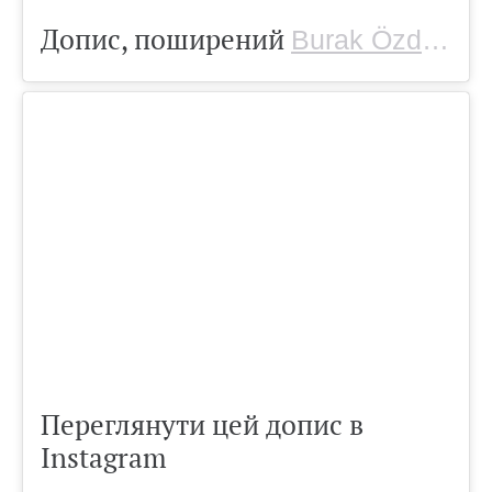
Допис, поширений
(
Burak Özdemir
Переглянути цей допис в
Instagram