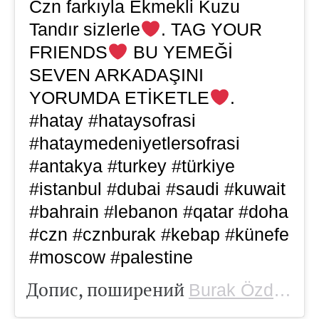
Czn farkıyla Ekmekli Kuzu
Tandır sizlerle
. TAG YOUR
FRIENDS
BU YEMEĞİ
SEVEN ARKADAŞINI
YORUMDA ETİKETLE
.
#hatay #hataysofrasi
#hataymedeniyetlersofrasi
#antakya #turkey #türkiye
#istanbul #dubai #saudi #kuwait
#bahrain #lebanon #qatar #doha
#czn #cznburak #kebap #künefe
#moscow #palestine
Допис, поширений
(
Burak Özdemir