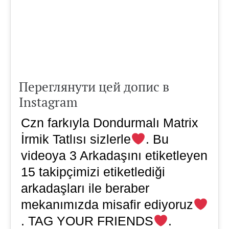
Переглянути цей допис в
Instagram
Czn farkıyla Dondurmalı Matrix
İrmik Tatlısı sizlerle
. Bu
videoya 3 Arkadaşını etiketleyen
15 takipçimizi etiketlediği
arkadaşları ile beraber
mekanımızda misafir ediyoruz
. TAG YOUR FRIENDS
.