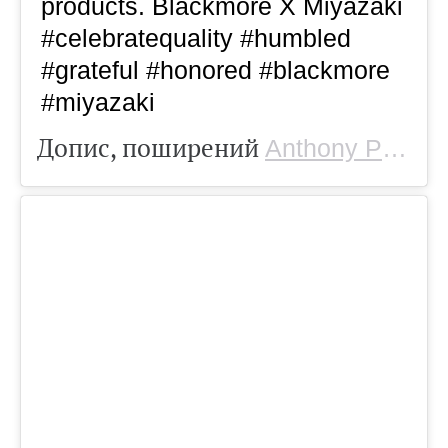
products. Blackmore X Miyazaki
#celebratequality #humbled
#grateful #honored #blackmore
#miyazaki
Допис, поширений
Anthony Puharich