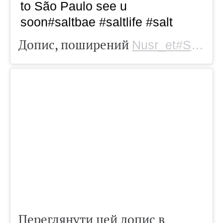
to São Paulo see u
soon#saltbae #saltlife #salt
Допис, поширений
Nusr_et#Saltbae
Переглянути цей допис в