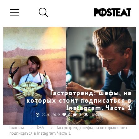
Гастротренд: шефы, на
которых стоит подписаться в
Instagram. Часть 1
0
0
22-01-2019
10982
Головна
›
ЇЖА
›
Гастротренд: шефы, на которых стоит
подписаться в Instagram. Часть 1