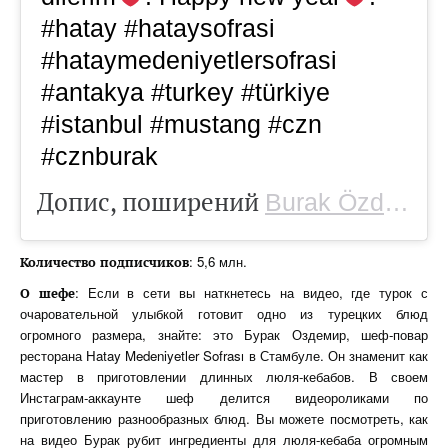
#hatay #hataysofrasi
#hataymedeniyetlersofrasi
#antakya #turkey #türkiye
#istanbul #mustang #czn
#cznburak
Допис, поширений
(
Burak Özdemir
: 5,6 млн.
Количество
подписчиков
: Если в сети вы наткнетесь на видео, где турок с
О шефе
очаровательной улыбкой готовит одно из турецких блюд
огромного размера, знайте: это Бурак Оздемир, шеф-повар
ресторана Hatay Medeniyetler Sofrası в Стамбуле. Он знаменит как
мастер в приготовлении длинных люля-кебабов. В своем
Инстаграм-аккаунте шеф делится видеороликами по
приготовлению разнообразных блюд. Вы можете посмотреть, как
на видео Бурак рубит ингредиенты для люля-кебаба огромным