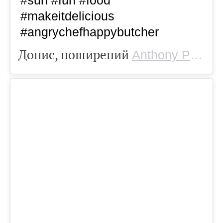
#makeitdelicious
#angrychefhappybutcher
Допис, поширений
Anthony Puharich