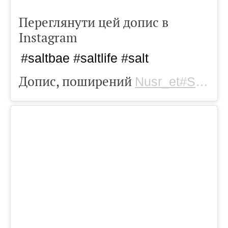
Переглянути цей допис в
Instagram
#saltbae #saltlife #salt
Допис, поширений
Nusr_et#Saltbae