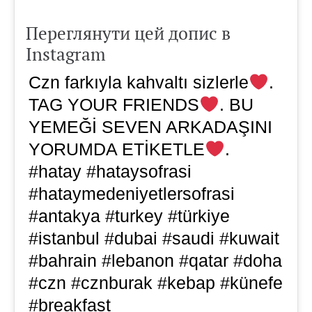
Переглянути цей допис в
Instagram
Czn farkıyla kahvaltı sizlerle
.
TAG YOUR FRIENDS
. BU
YEMEĞİ SEVEN ARKADAŞINI
YORUMDA ETİKETLE
.
#hatay #hataysofrasi
#hataymedeniyetlersofrasi
#antakya #turkey #türkiye
#istanbul #dubai #saudi #kuwait
#bahrain #lebanon #qatar #doha
#czn #cznburak #kebap #künefe
#breakfast