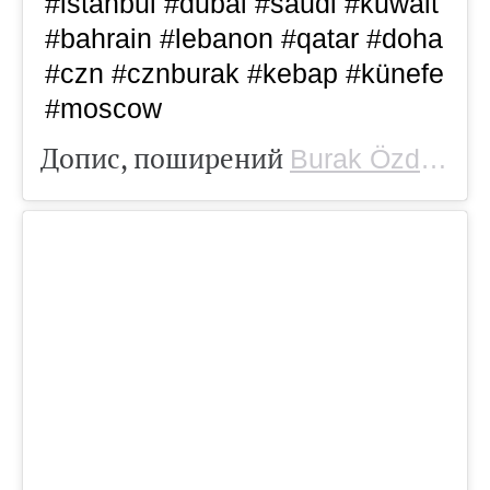
#istanbul #dubai #saudi #kuwait
#bahrain #lebanon #qatar #doha
#czn #cznburak #kebap #künefe
#moscow
Допис, поширений
(
Burak Özdemir