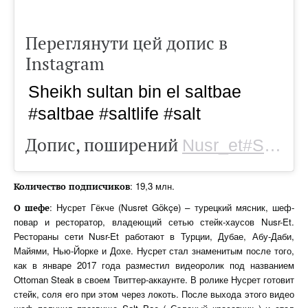
Переглянути цей допис в
Instagram
Sheikh sultan bin el saltbae
#saltbae #saltlife #salt
Допис, поширений
Nusr_et#Saltbae
: 19,3 млн.
Количество
подписчиков
: Нусрет Гёкче (Nusret Gökçe) – турецкий мясник, шеф-
О шефе
повар и ресторатор, владеющий сетью стейк-хаусов Nusr-Et.
Рестораны сети Nusr-Et работают в Турции, Дубае, Абу-Даби,
Майями, Нью-Йорке и Дохе. Нусрет стал знаменитым после того,
как в январе 2017 года разместил видеоролик под названием
Ottoman Steak в своем Твиттер-аккаунте. В ролике Нусрет готовит
стейк, соля его при этом через локоть. После выхода этого видео