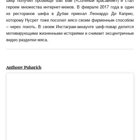
шеф получил прозвище Salt Bae («Соленый красавчик») и стал
героем множества интернет-мемов. В феврале 2017 года в один
из ресторанов шефа в Дубае приехал Леонардо Ди Каприо,
которому Нусрет тоже посолил мясо своим фирменным способом
– через локоть. В своем Инстаграм-аккаунте шеф-повар делится
мотивирующими жизненными историями и снимает эксцентричные
видео разделки мяса.
Anthony Puharich