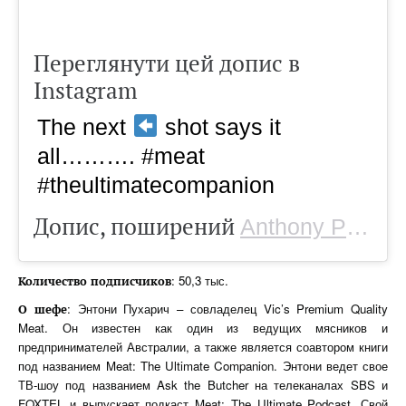
Переглянути цей допис в
Instagram
The next
shot says it
all………. #meat
#theultimatecompanion
Допис, поширений
Anthony Puharich
: 50,3 тыс.
Количество
подписчиков
: Энтони Пухарич – совладелец Vic’s Premium Quality
О шефе
Meat. Он известен как один из ведущих мясников и
предпринимателей Австралии, а также является соавтором книги
под названием Meat: The Ultimate Companion. Энтони ведет свое
ТВ-шоу под названием Ask the Butcher на телеканалах SBS и
FOXTEL и выпускает подкаст Meat: The Ultimate Podcast. Свой