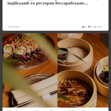
індійський та ресторан бессарабських...
07-07-2026
0
0
4842