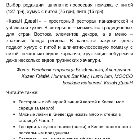
Выбор редакции: шпинатно-лососевая помазка с питой
(127 грн), хумус с питой (75 грн), пита (15 грн).
«КазаН ДиваН» – просторный ресторан паназиатской и
узбекской кухни. В интерьере – множество традиционных
для стран Востока элементов декора, а в меню –
знаковые блюда региона. В качестве закуски здесь
подают хумус с питой и шпинатно-лососевую помазку с
питой, несколько видов карпаччо, хрустящие чебуреки и
даже несколько видов грузинских хачапури.
Фото: Facebook страница Бездельники, Альтруист,
Kuzen Falafel, Hummus Bar Kiev, Hum:Hum, MOCCO
boutique restaurant, КазаН ДиваН
Читайте также:
Рестораны с обширной винной картой в Киеве: мое
сердце за мерло!
Мясные лавки в Киеве: где искать мясо и стейки в
столице? Часть 1
Где купить вкусные пасхи (паски) в Киеве: подготовка к
пасхальным праздникам
Рестораны, как альтернатива офису: гид для