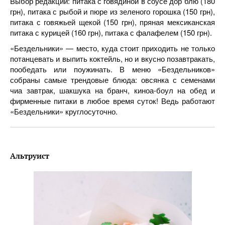
Выбор редакции: питака с говядиной в соусе дор блю (180
грн), питака с рыбой и пюре из зеленого горошка (150 грн),
питака с говяжьей щекой (150 грн), пряная мексиканская
питака с курицей (160 грн), питака с фалафелем (150 грн).
«Бездельники» — место, куда стоит приходить не только
потанцевать и выпить коктейль, но и вкусно позавтракать,
пообедать или поужинать. В меню «Бездельников»
собраны самые трендовые блюда: овсянка с семенами
чиа завтрак, шакшука на бранч, киноа-боул на обед и
фирменные питаки в любое время суток! Ведь работают
«Бездельники» круглосуточно.
Альтруист