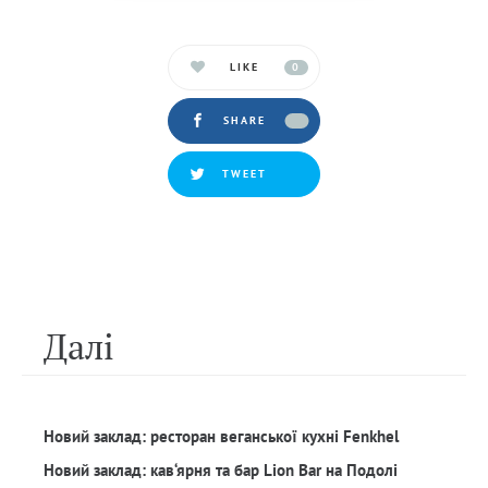
LIKE
0
SHARE
TWEET
Далi
Новий заклад: ресторан веганської кухні Fenkhel
Новий заклад: кав‘ярня та бар Lion Bar на Подолі