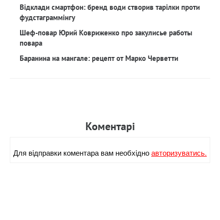
Відклади смартфон: бренд води створив тарілки проти
фудстаграммінгу
Шеф-повар Юрий Ковриженко про закулисье работы
повара
Баранина на мангале: рецепт от Марко Черветти
Коментарi
Для вiдправки коментара вам необхiдно
авторизуватись.