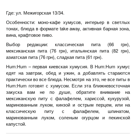
Где: ул. Межигорская 13/34.
Особенности: моно-кафе хумусов, интерьер в светлых
тонах, блюда в формате take away, активная барная зона,
вина, крафтовое пиво.
Выбор редакции: классическая пита (66 грн),
мексиканская пита (76 грн), итальянская пита (82 грн),
азиатская пита (76 грн), сладкая пита (61 грн).
Hum:Hum – первая киевская хумусия. В Hum:Hum хумус
едят на завтрак, обед и ужин, а добавлять стараются
практически во все блюда. Несмотря на это, не все питы в
Hum:Hum готовят с хумусом. Если эта ближневосточная
закуска вам не по душе, обратите внимание на
мексиканскую питу с фалафелем, хариссой, кукурузой,
маринованным луком, кинзой и острым перцем, или на
классическую питу с фалафелем, шпинатом,
маринованным луком, соленым огурцом и пекинской
капустой.