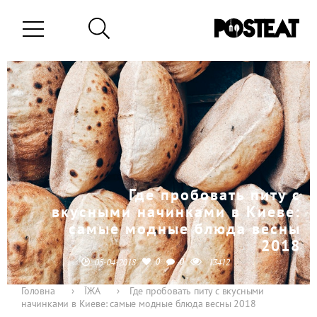
Где пробовать питу с
вкусными начинками в Киеве:
самые модные блюда весны
2018
0
0
05-04-2018
13412
Головна
›
ЇЖА
›
Где пробовать питу с вкусными
начинками в Киеве: самые модные блюда весны 2018