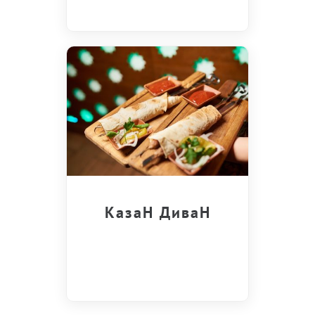
КазаН ДиваН