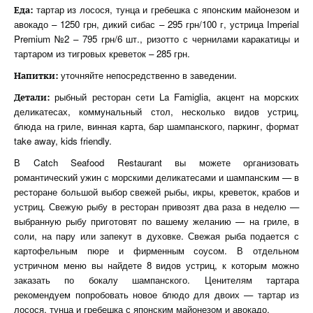
тартар из лосося, тунца и гребешка с японским майонезом и
Еда:
авокадо – 1250 грн, дикий сибас – 295 грн/100 г, устрица Imperial
Premium №2 – 795 грн/6 шт., ризотто с чернилами каракатицы и
тартаром из тигровых креветок – 285 грн.
уточняйте непосредственно в заведении.
Напитки:
рыбный ресторан сети La Famiglia, акцент на морских
Детали:
деликатесах, коммунальный стол, несколько видов устриц,
блюда на гриле, винная карта, бар шампанского, паркинг, формат
take away, kids friendly.
В Catch Seafood Restaurant вы можете организовать
романтический ужин с морскими деликатесами и шампанским — в
ресторане большой выбор свежей рыбы, икры, креветок, крабов и
устриц. Свежую рыбу в ресторан привозят два раза в неделю —
выбранную рыбу приготовят по вашему желанию — на гриле, в
соли, на пару или запекут в духовке. Свежая рыба подается с
картофельным пюре и фирменным соусом. В отдельном
устричном меню вы найдете 8 видов устриц, к которым можно
заказать по бокалу шампанского. Ценителям тартара
рекомендуем попробовать новое блюдо для двоих — тартар из
лосося, тунца и гребешка с японским майонезом и авокадо.