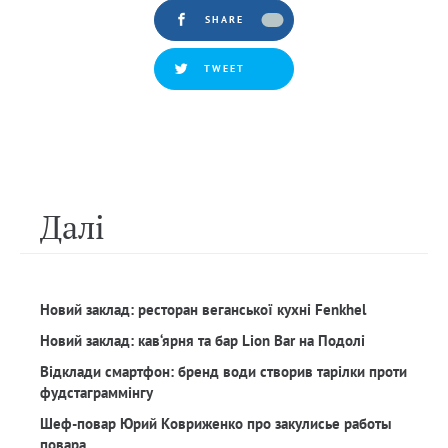
SHARE
TWEET
Далi
Новий заклад: ресторан веганської кухні Fenkhel
Новий заклад: кав‘ярня та бар Lion Bar на Подолі
Відклади смартфон: бренд води створив тарілки проти
фудстаграммінгу
Шеф-повар Юрий Ковриженко про закулисье работы
повара