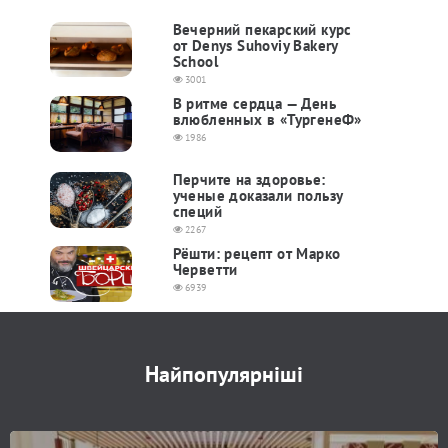
Вечерний пекарский курс
от Denys Suhoviy Bakery
School
3001
В ритме сердца — День
влюбленных в «ТургенеФ»
1986
Перчите на здоровье:
ученые доказали пользу
специй
2267
Рёшти: рецепт от Марко
Черветти
6939
Найпопулярніші