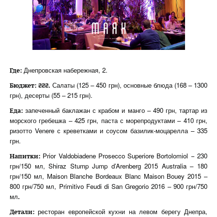
Днепровская набережная, 2.
Где:
Салаты (125 – 450 грн), основные блюда (168 – 1300
Бюджет: ₴₴₴.
грн), десерты (55 – 215 грн).
запеченный баклажан с крабом и манго – 490 грн, тартар из
Еда:
морского гребешка – 425 грн, паста с морепродуктами – 410 грн,
ризотто Venere с креветками и соусом базилик-моцарелла – 335
грн.
Prior Valdobiadene Prosecco Superiore Bortolomiol
230
Напитки:
–
грн/150 мл, Shiraz Stump Jump d’Arenberg 2015 Australia – 180
грн/150 мл, Maison Blanche Bordeaux Blanc Maison Bouey 2015 –
800 грн/750 мл, Primitivo Feudi di San Gregorio 2016 – 900 грн/750
мл
.
ресторан европейской кухни на левом берегу Днепра,
Детали: