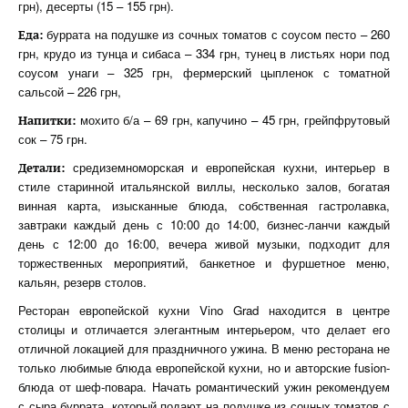
грн), десерты (15 – 155 грн).
буррата на подушке из сочных томатов с соусом песто – 260
Еда:
грн, крудо из тунца и сибаса – 334 грн, тунец в листьях нори под
соусом унаги – 325 грн, фермерский цыпленок с томатной
сальсой – 226 грн,
мохито б/а – 69 грн, капучино – 45 грн, грейпфрутовый
Напитки:
сок – 75 грн.
средиземноморская и европейская кухни, интерьер в
Детали:
стиле старинной итальянской виллы, несколько залов, богатая
винная карта, изысканные блюда, собственная гастролавка,
завтраки каждый день с 10:00 до 14:00, бизнес-ланчи каждый
день с 12:00 до 16:00, вечера живой музыки, подходит для
торжественных мероприятий, банкетное и фуршетное меню,
кальян, резерв столов.
Ресторан европейской кухни Vino Grad находится в центре
столицы и отличается элегантным интерьером, что делает его
отличной локацией для праздничного ужина. В меню ресторана не
только любимые блюда европейской кухни, но и авторские fusion-
блюда от шеф-повара. Начать романтический ужин рекомендуем
с сыра буррата, который подают на подушке из сочных томатов с