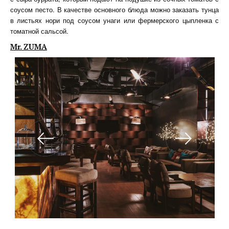
соусом песто. В качестве основного блюда можно заказать тунца
в листьях нори под соусом унаги или фермерского цыпленка с
томатной сальсой.
Mr. ZUMA