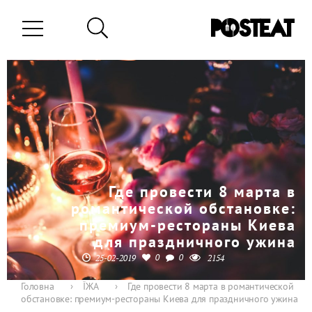
Где провести 8 марта в
романтической обстановке:
премиум-рестораны Киева
для праздничного ужина
0
0
25-02-2019
2154
Головна
›
ЇЖА
›
Где провести 8 марта в романтической
обстановке: премиум-рестораны Киева для праздничного ужина