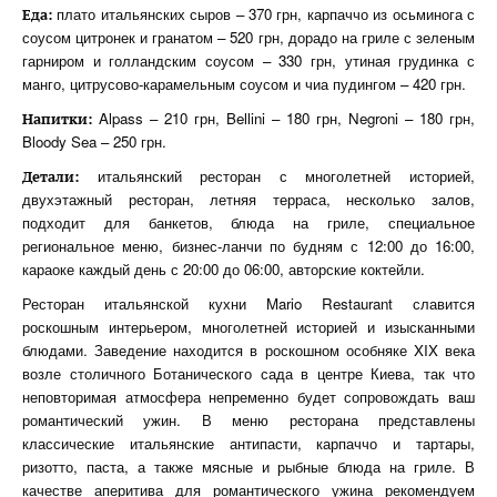
плато итальянских сыров – 370 грн, карпаччо из осьминога с
Еда:
соусом цитронек и гранатом – 520 грн, дорадо на гриле с зеленым
гарниром и голландским соусом – 330 грн, утиная грудинка с
манго, цитрусово-карамельным соусом и чиа пудингом – 420 грн.
Alpass – 210 грн, Bellini – 180 грн, Negroni – 180 грн,
Напитки:
Bloody Sea – 250 грн.
итальянский ресторан с многолетней историей,
Детали:
двухэтажный ресторан, летняя терраса, несколько залов,
подходит для банкетов, блюда на гриле, специальное
региональное меню, бизнес-ланчи по будням с 12:00 до 16:00,
караоке каждый день с 20:00 до 06:00, авторские коктейли.
Ресторан итальянской кухни Mario Restaurant славится
роскошным интерьером, многолетней историей и изысканными
блюдами. Заведение находится в роскошном особняке XIX века
возле столичного Ботанического сада в центре Киева, так что
неповторимая атмосфера непременно будет сопровождать ваш
романтический ужин. В меню ресторана представлены
классические итальянские антипасти, карпаччо и тартары,
ризотто, паста, а также мясные и рыбные блюда на гриле. В
качестве аперитива для романтического ужина рекомендуем