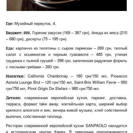
Музейный переулок, 4.
Где:
Горячие закуски (169 – 387 грн), блюда из мяса (210
Бюджет: ₴₴₴.
– 680 грн), десерты (75 – 195 грн).
карпаччо из телятины с сыром пармезан – 269 грн, теплый
Еда:
салат с осьминогом и черным гуакамоле – 485 грн, утиная
грудинка с пьяной грушей – 398 грн, запеченная радужная форель
с лесными грибами – 260 грн.
California Chardonnay – 180 грн/150 мл, Prosecco
Напитки
:
Astoria Lounge Brut – 120 грн/150 мл, Saint-Bris William Fevre – 950
грн/750 мл, Pinot Grigio De Stefani – 980 грн/750 мл.
современная европейская кухня, паркинг, доставка,
Детали:
терраса, формат take away, коктейльная карта, широкий выбор
крепкого алкоголя и вин, вечера живой музыки, хлеб собственной
выпечки, собственная теплица.
Ресторан современной европейской кухни SANPAOLO находится
в историческом центре Киева. В заведении придерживаются