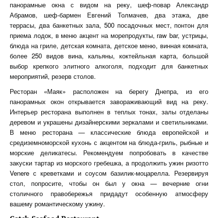
панорамные окна с видом на реку, шеф-повар Александр
Абрамов, шеф-бармен Евгений Толмачев, два этажа, две
террасы, два банкетных зала, 500 посадочных мест, понтон для
приема лодок, в меню акцент на морепродукты, raw bar, устрицы,
блюда на гриле, детская комната, детское меню, винная комната,
более 250 видов вина, кальяны, коктейльная карта, большой
выбор крепкого элитного алкоголя, подходит для банкетных
мероприятий, резерв столов.
Ресторан «Маяк» расположен на берегу Днепра, из его
панорамных окон открывается завораживающий вид на реку.
Интерьер ресторана выполнен в теплых тонах, залы отделаны
деревом и украшены дизайнерскими зеркалами и светильниками.
В меню ресторана — классические блюда европейской и
средиземноморской кухонь с акцентом на блюда-гриль, рыбные и
морские деликатесы. Рекомендуем попробовать в качестве
закуски тартар из морского гребешка, а продолжить ужин ризотто
Venere с креветками и соусом базилик-моцарелла. Резервируя
стол, попросите, чтобы он был у окна — вечерние огни
столичного правобережья придадут особенную атмосферу
вашему романтическому ужину.