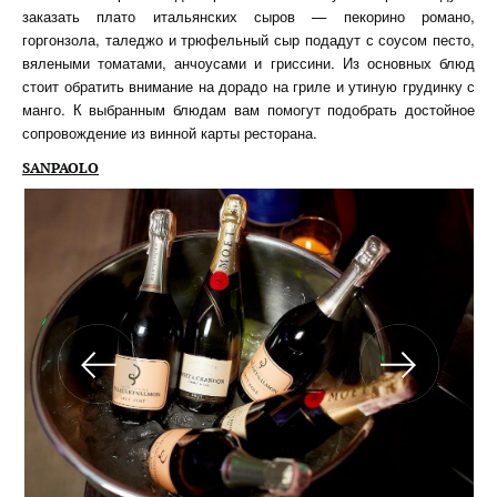
заказать плато итальянских сыров — пекорино романо,
горгонзола, таледжо и трюфельный сыр подадут с соусом песто,
вялеными томатами, анчоусами и гриссини. Из основных блюд
стоит обратить внимание на дорадо на гриле и утиную грудинку с
манго. К выбранным блюдам вам помогут подобрать достойное
сопровождение из винной карты ресторана.
SANPAOLO