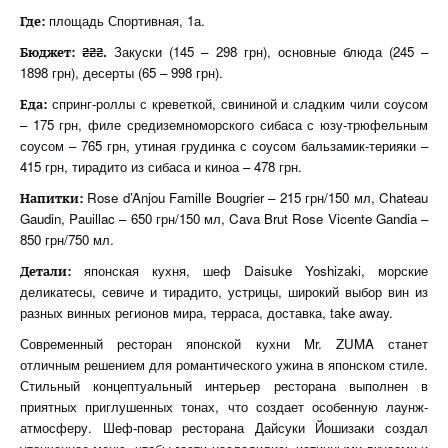
площадь Спортивная, 1а.
Где:
Закуски (145 – 298 грн), основные блюда (245 –
Бюджет: ₴₴₴.
1898 грн), десерты (65 – 998 грн).
спринг-роллы с креветкой, свининой и сладким чили соусом
Еда:
– 175 грн, филе средиземноморского сибаса с юзу-трюфельным
соусом – 765 грн, утиная грудинка с соусом бальзамик-терияки –
415 грн, тирадито из сибаса и киноа – 478 грн.
Rose d’Anjou Famille Bougrier – 215 грн/150 мл, Chateau
Напитки
:
Gaudin, Pauillac – 650 грн/150 мл, Cava Brut Rose Vicente Gandia –
850 грн/750 мл.
японская кухня, шеф Daisuke Yoshizaki, морские
Детали:
деликатесы, севиче и тирадито, устрицы, широкий выбор вин из
разных винных регионов мира, терраса, доставка, take away.
Современный ресторан японской кухни Mr. ZUMA станет
отличным решением для романтического ужина в японском стиле.
Стильный концептуальный интерьер ресторана выполнен в
приятных приглушенных тонах, что создает особенную лаунж-
атмосферу. Шеф-повар ресторана Дайсуки Йошизаки создал