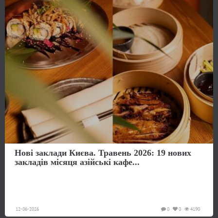
Нові заклади Києва. Травень 2026: 19 нових
закладів місяця азійські кафе...
12-06-2026
0
0
4190