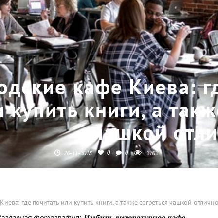
одские кафе Киева: г
и купить книги, а такж
чашкой отли
0
0
26-11-2018
2702
Киева: где почитать или купить книги, а также согреться чашкой отличн
Заглавная фотография:
Имбирь литературное кафе