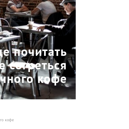
де почитать
е согреться
чного кофе
ого кофе