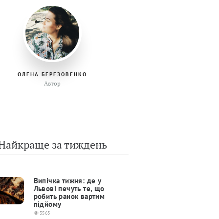
ОЛЕНА БЕРЕЗОВЕНКО
Автор
Найкраще за тиждень
Випічка тижня: де у
Львові печуть те, що
робить ранок вартим
підйому
3563