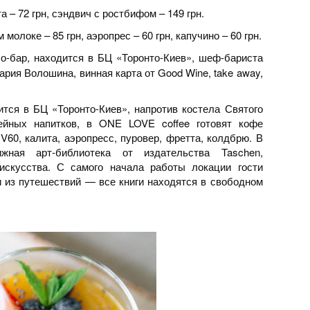
а – 72 грн, сэндвич с ростбифом – 149 грн.
молоке – 85 грн, аэропрес – 60 грн, капучино – 60 грн.
-бар, находится в БЦ «Торонто-Киев», шеф-бариста
ия Волошина, винная карта от Good Wine, take away,
ится в БЦ «Торонто-Киев», напротив костела Святого
ейных напитков, в ONE LOVE coffee готовят кофе
V60, калита, аэропресс, пуровер, фретта, колдбрю. В
жная арт-библиотека от издательства Taschen,
искусства. С самого начала работы локации гости
и из путешествий — все книги находятся в свободном