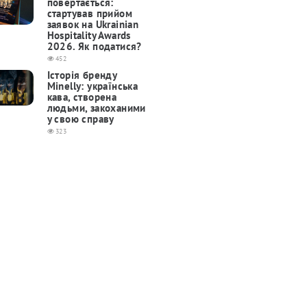
повертається:
cтартував прийом
заявок на Ukrainian
Hospitality Awards
2026. Як податися?
452
Історія бренду
Minelly: українська
кава, створена
людьми, закоханими
у свою справу
323