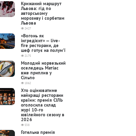
Крижаний маршрут
Львова: гід по
авторському
морозиву і сорбетам
Львова
2427
«Вогонь як
інгредієнт» — live-
fire ресторани, де
шеф готує на полум’ї
2175
Молодий норвезький
оселедець Матіас
вже приплив у
Сільпо
1862
Хто оцінюватиме
найкращі ресторани
країни: премія СІЛЬ
оголосила склад
журі 10-го
ювілейного сезону в
2026
538
Готельна премія