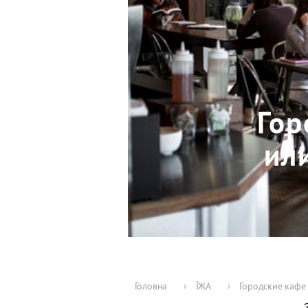
Гор
ил
Головна
›
ЇЖА
›
Городские кафе 