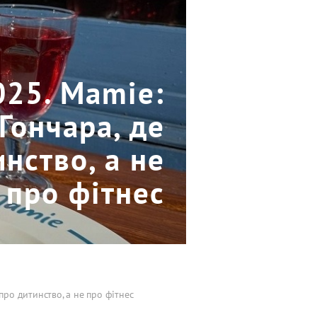
025. Mamie:
Гончара, де
нство, а не
про фітнес
про дитинство, а не про фітнес