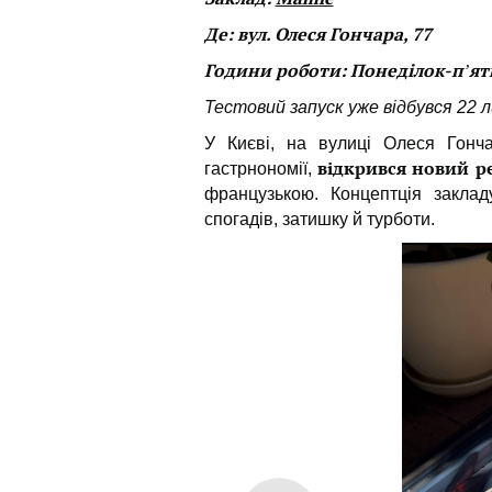
Де: вул. Олеся Гончара, 77
Години роботи: Понеділок-пʼятни
Тестовий запуск уже відбувся 22 л
У Києві, на вулиці Олеся Гонч
відкрився новий р
гастрнономії,
французькою. Концептція заклад
спогадів, затишку й турботи.