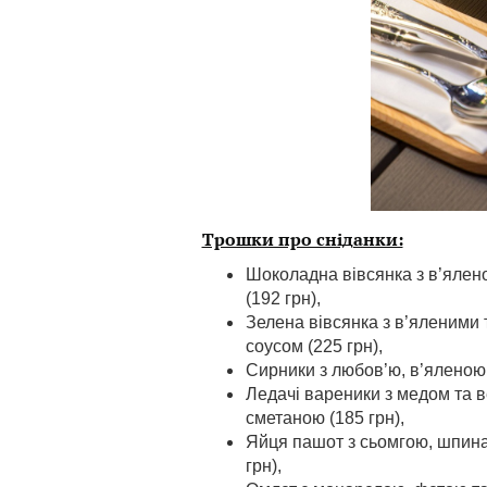
Трошки про сніданки:
Шоколадна вівсянка з в’ялен
(192 грн),
Зелена вівсянка з в’яленими
соусом (225 грн),
Сирники з любов’ю, в’яленою
Ледачі вареники з медом та 
сметаною (185 грн),
Яйця пашот з сьомгою, шпина
грн),