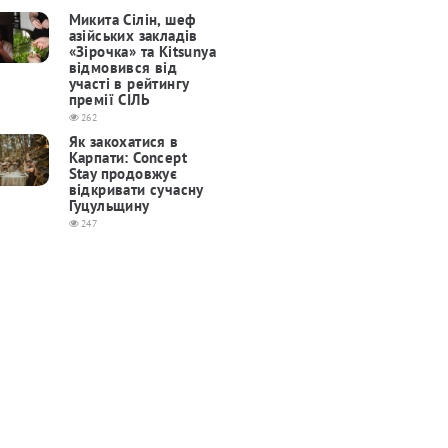
Микита Сілін, шеф
азійських закладів
«Зірочка» та Kitsunya
відмовився від
участі в рейтингу
премії СІЛЬ
262
Як закохатися в
Карпати: Concept
Stay продовжує
відкривати сучасну
Гуцульщину
247