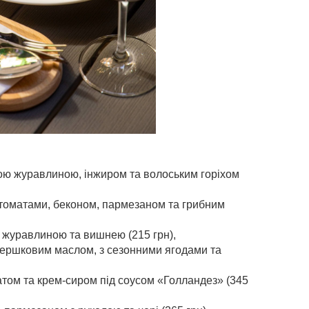
ою журавлиною, інжиром та волоським горіхом
 томатами, беконом, пармезаном та грибним
 журавлиною та вишнею (215 грн),
вершковим маслом, з сезонними ягодами та
том та крем-сиром під соусом «Голландез» (345