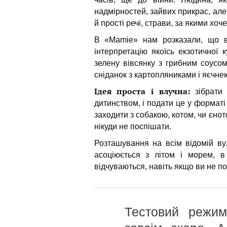
надмірностей, зайвих прикрас, але
й прості речі, страви, за якими хо
В «Mamie» нам розказали, що в
інтерпретацію якоїсь екзотичної к
зелену вівсянку з грибним соусом
сніданок з картопляниками і яєчне
Ідея проста і влучна:
зібрати 
дитинством, і подати це у форматі
заходити з собакою, котом, чи єнотом
нікуди не поспішати.
Розташування на всім відомій ву
асоціюється з літом і морем, в 
відчуваються, навіть якщо ви не п
Тестовий режим