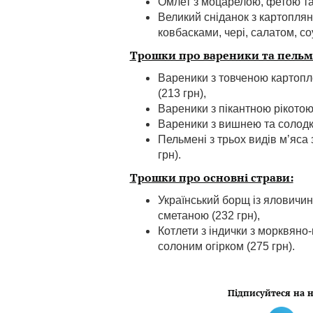
Омлет з моцарелою, фетою та 
Великий сніданок з картопля
ковбасками, чері, салатом, соу
Трошки про вареники та пельм
Вареники з товченою картоп
(213 грн),
Вареники з пікантною рікотою 
Вареники з вишнею та солодк
Пельмені з трьох видів мʼяса
грн).
Трошки про основні страви:
Український борщ із яловичи
сметаною (232 грн),
Котлети з індички з морквян
солоним огірком (275 грн).
Підписуйтеся на н