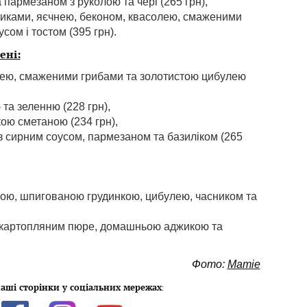
пармезаном з руколою та чері (265 грн),
никами, яєчнею, беконом, квасолею, смаженими
сом і тостом (395 грн).
ені:
лею, смаженими грибами та золотистою цибулею
та зеленню (228 грн),
ою сметаною (234 грн),
 з сирним соусом, пармезаном та базиліком (265
ною, шпигованою грудинкою, цибулею, часником та
о-картопляним пюре, домашньою аджикою та
Фото:
Mamie
аші сторінки у соціальних мережах
: