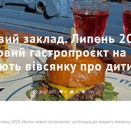
вий заклад. Липень 2
овий гастропроєкт на 
ють вівсянку про дити
0
0
28-07-2025
795
ипень 2025. Mamie: новий гастропроєкт на Гончара, де подають вівсянку 