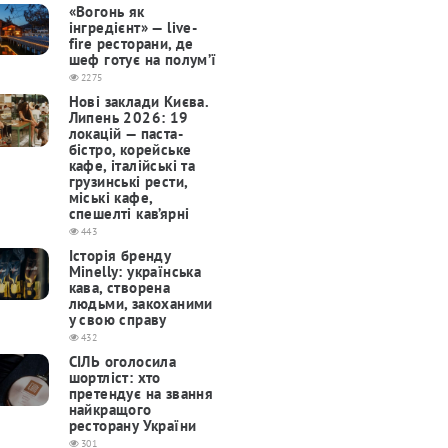
«Вогонь як
інгредієнт» — live-
fire ресторани, де
шеф готує на полум’ї
2275
Нові заклади Києва.
Липень 2026: 19
локацій — паста-
бістро, корейське
кафе, італійські та
грузинські рести,
міські кафе,
спешелті кав’ярні
443
Історія бренду
Minelly: українська
кава, створена
людьми, закоханими
у свою справу
432
СІЛЬ оголосила
шортліст: хто
претендує на звання
найкращого
ресторану України
301