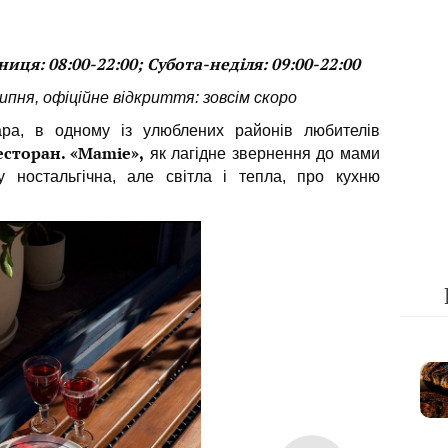
ця: 08:00-22:00; Субота-неділя: 09:00-22:00
ипня, офіційне відкриття: зовсім скоро
ара, в одному із улюблених районів любителів
есторан.
«Mamie»,
як лагідне звернення до мами
у ностальгічна, але світла і тепла, про кухню