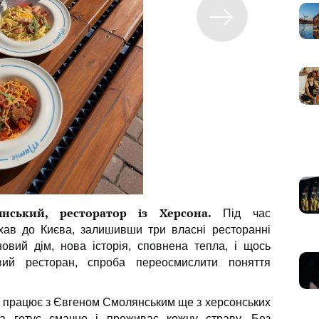
нський, ресторатор із Херсона.
Під час
хав до Києва, залишивши три власні ресторанні
вий дім, нова історія, сповнена тепла, і щось
вий ресторан, спроба переосмислити поняття
 працює з Євгеном Смолянським ще з херсонських
ка готує смачно і проживає кожну страву. Без