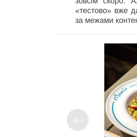
зовсім скоро. А
«тестово» вже д
за межами контек