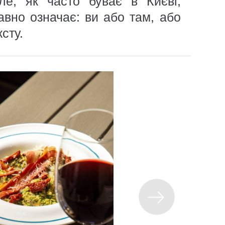
ле, як часто буває в Києві,
авно означає: ви або там, або
сту.