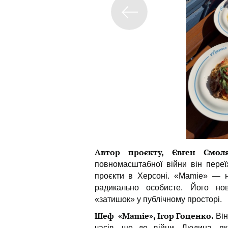
Автор проєкту, Євген Смоля
повномасштабної війни він переї
проєкти в Херсоні. «Mamie» — но
радикально особисте. Його но
«затишок» у публічному просторі.
Шеф «Mamie», Ігор Гоценко.
Він
часів, ще до війни. Людина, я