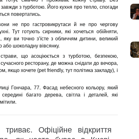
 завжди з турботою. Його кухня про тепло, спогади
четься повертатись.
они не про гастровикрутаси й не про чергову
ухні. Тут готують сирники, які хочеться обійняти,
, яку ви точно з’їсте з обличчям дитини, великий
ю або шоколадну вівсянку.
страви, що асоціюється з турботою, безпекою,
 сучасного ресторану, де можна снідати до вечора,
, якщо хочете (pet friendly, тут політика закладу), і
лиці Гончара, 77. Фасад небесного кольору, який
середині багато дерева, світла і деталей, які
омітили.
 триває. Офіційне відкриття