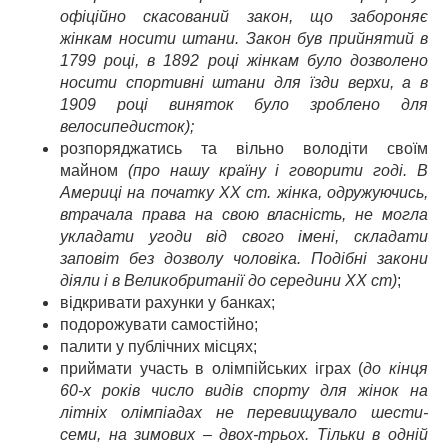
офіційно скасований закон, що забороняє
жінкам носити штани. Закон був прийнятий в
1799 році, в 1892 році жінкам було дозволено
носити спортивні штани для їзди верхи, а в
1909 році виняток було зроблено для
велосипедисток);
розпоряджатись та вільно володіти своїм
майном
(про нашу країну і говорити годі. В
Америці на початку XX ст. жінка, одружуючись,
втрачала права на свою власність, не могла
укладати угоди від свого імені, складати
заповіт без дозволу чоловіка. Подібні закони
діяли і в Великобританії до середини XX ст)
;
відкривати рахунки у банках;
подорожувати самостійно;
палити у публічних місцях;
приймати участь в олімпійських іграх (
до кінця
60-х років число видів спорту для жінок на
літніх олімпіадах не перевищувало шести-
семи, на зимових – двох-трьох. Тільки в одній