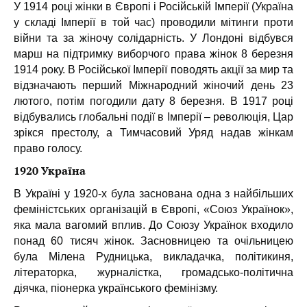
У 1914 році жінки в Європі і Російській Імперії (Україна
у складі Імперії в той час) проводили мітинги проти
війни та за жіночу солідарність. У Лондоні відбувся
марш на підтримку виборчого права жінок 8 березня
1914 року. В Російської Імперії поводять акції за мир та
відзначають перший Міжнародний жіночий день 23
лютого, потім погодили дату 8 березня. В 1917 році
відбувались глобальні події в Імперії – революція, Цар
зрікся престолу, а Тимчасовий Уряд надав жінкам
право голосу.
1920 Україна
В Україні у 1920-х була заснована одна з найбільших
феміністських організацій в Європі, «Союз Українок»,
яка мала вагомий вплив. До Союзу Українок входило
понад 60 тисяч жінок. Засновницею та очільницею
була Мілена Рудницька, викладачка, політикиня,
літераторка, журналістка, громадсько-політична
діячка, піонерка українського фемінізму.