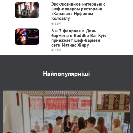
Эксклюзивное интервью с
шеф-поваром ресторана
«Караван» Ирфаном
Колоаглу
5297
6 и 7 февраля в День
бармена в Buddha-Bar Kyiv
приезжает шеф-бармен
сети Матиас Жиру
1989
Найпопулярніші