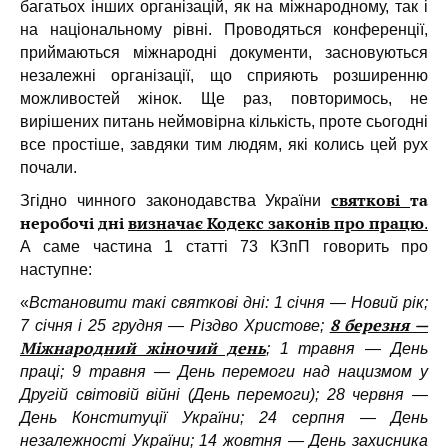
багатьох інших організацій, як на міжнародному, так і
на національному рівні. Проводяться конференції,
приймаються міжнародні документи, засновуються
незалежні організації, що сприяють розширенню
можливостей жінок. Ще раз, повторимось, не
вирішених питань неймовірна кількість, проте сьогодні
все простіше, завдяки тим людям, які колись цей рух
почали.
святкові
та
Згідно чинного законодавства України
неробочі дні
визначає Кодекс законів про працю
.
А саме частина 1 статті 73 КЗпП говорить про
наступне:
«
Встановити такі святкові дні: 1 січня — Новий рік;
8 березня —
7 січня і 25 грудня — Різдво Христове;
Міжнародний жіночий день
; 1 травня — День
праці; 9 травня — День перемоги над нацизмом у
Другій світовій війні (День перемоги); 28 червня —
День Конституції України; 24 серпня — День
незалежності України; 14 жовтня — День захисника