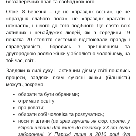
беззаперечних прав та свобод кожного.
Отже, 8 березня – це не «празднік вєсни», це не
«празднік слабого пола», не «празднік красати і
нєжнасті», і нічого до того подібного. Це свято всіх
активних і небайдужих людей, які з середини 19
початка 20 століття системно відстоювали правду і
справедливість, боролись з пригніченням та
другорядною роллю жінки у абсолютно чоловічому, на
той час, світі.
Завдяки їх силі духу і активним діям у світі почались
процеси, завдяки яким сучасні жінки (більшість)
можуть, зокрема,
обирати та бути обраними;
отримати освіту;
працювати;
обирати собі чоловіка та розлучатись;
носити штани
(це зраз звучить як сюр, проте, у
Європі штани для жінок до початку XX ст. були
заборонені. У Парижі лише в 2010 році був