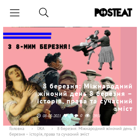
8 березня: Міжнародний
жіночий день 8 березня –
історія, права та сучасний
зміст
5
0
08-03-2021
2951
Головна
›
ЇЖА
›
8 березня: Міжнародний жіночий день 8
березня – історія, права та сучасний зміст