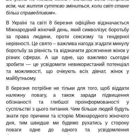
всім, чиє життя суттєво зміниться, коли світ стане
більш справедливим
».
В Україні та світі 8 березня офіційно відзначається
Міжнародний жіночий день, який символізує боротьбу
за права людини, проти сексизму та гендерної
нерівності. Це свято – важлива нагода згадати минулу
боротьбу за рівність та відзначити досягнення жінок у
різних сферах. А ще одне, що важливо сьогодні
зробити — це усвідомити невикористаний потенціал
та можливості, що очікують всіх дівчат, жінок у
майбутньому.
8 березня потрібне не тільки для того, щоб віддати
належну повагу, а також заради підвищення
обізнаності та глибшої проінформованості у
суспільстві з цього питання. Чим більше людей будуть
знати про причини та історію Міжнародного жіночого
дня, тим швидше ми будемо рухатись у сторону
поваги одне до одного та усвідомлення