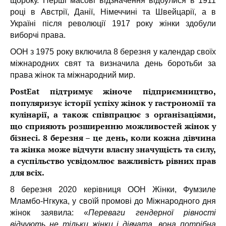
щороку. Перші масові відзначення відбулися в 1911
році в Австрії, Данії, Німеччині та Швейцарії, а в
Україні після революції 1917 року жінки здобули
виборчі права.
ООН з 1975 року включила 8 березня у календар своїх
міжнародних свят та визначила день боротьби за
права жінок та міжнародний мир.
PostEat підтримує жіноче підприємництво,
популяризує історії успіху жінок у гастрономії та
кулінарії, а також співпрацює з організаціями,
що сприяють розширенню можливостей жінок у
бізнесі. 8 березня – це день, коли кожна дівчина
та жінка може відчути власну значущість та силу,
а суспільство усвідомлює важливість рівних прав
для всіх.
8 березня 2020 керівниця ООН Жінки, Фумзиле
Мламбо-Нгкука, у своїй промові до Міжнародного дня
жінок заявила: «
Переваги гендерної рівності
відчують не тільки жінки і дівчата, вона потрібна