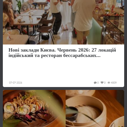
Нові заклади Києва. Червень 2026: 27 локацій
індійський та ресторан бессарабських...
07-07-2026
0
0
4809