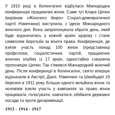
У 1910 році в Копенгагені відбулася Міжнародна
конференція працюючих жінок. Саме тут Клара Цеткін
(керівник «Жіночого бюро» Соціал-демократичної
партії Німеччини) виступила з ідеєю Міжнародного
жіночого дня. Вона запропонувала обрати день, який
буде відзначатись у кожній країні щороку і стане
символом боротьби за жіночі права. Конференція, де
взяли участь понад 100 жінок (представниці
профспілок, соціалістичних партій, працюючих
жіночих клубів) із 17 країн, одностайно схвалила
пропозицію Цеткін. Так з’явився Міжнародний жіночий
день. Після конференції в Копенгагені, свято вперше
відзначали в Австрії, Данії, Німеччині та Швейцарії 19
березня в 1911 року. Більше одного мільйона жінок та
чоловіків взяли участь у кампаніях за право жінок
працювати, голосувати, навчатися, обіймати державні
посади та проти дискримінації.
1913 – 1914 – 1917