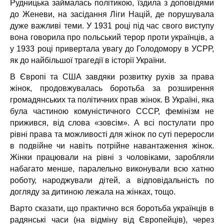
Рудницька займалась політикою, їздила з доповідями
до Женеви, на засідання Ліги Націй, де порушувала
дуже важливі теми. У 1931 році під час свого виступу
вона говорила про польський терор проти українців, а
у 1933 році привертала увагу до Голодомору в УСРР,
як до найбільшої трагедії в історії України.
В Європі та США завдяки розвитку рухів за права
жінок, продовжувалась боротьба за розширення
громадянських та політичних прав жінок. В Україні, яка
була частиною комуністичного СССР, фемінізм не
прижився, від слова «зовсім». А всі постулати про
рівні права та можливості для жінок по суті переросли
в подвійне чи навіть потрійне навантаження жінок.
Жінки працювали на рівні з чоловіками, заробляли
набагато менше, паралельно виконували всю хатню
роботу, народжували дітей, а відповідальність по
догляду за дитиною лежала на жінках, тощо.
Варто сказати, що практично вся боротьба українців в
радянські часи (на відміну від Європейців), через