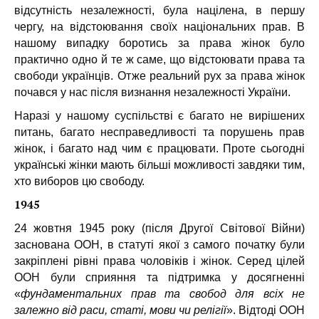
відсутність незалежності, була націлена, в першу
чергу, на відстоювання своїх національних прав. В
нашому випадку боротись за права жінок було
практично одно й те ж саме, що відстоювати права та
свободи українців. Отже реальний рух за права жінок
почався у нас після визнання незалежності України.
Наразі у нашому суспільстві є багато не вирішених
питань, багато несправедливості та порушень прав
жінок, і багато над чим є працювати. Проте сьогодні
українські жінки мають більші можливості завдяки тим,
хто виборов цю свободу.
1945
24 жовтня 1945 року (після Другої Світової Війни)
заснована ООН, в статуті якої з самого початку були
закріплені рівні права чоловіків і жінок. Серед цілей
ООН були сприяння та підтримка у досягненні
«
фундаментальних прав та свобод для всіх не
залежно від раси, статі, мови чи релігії
». Відтоді ООН