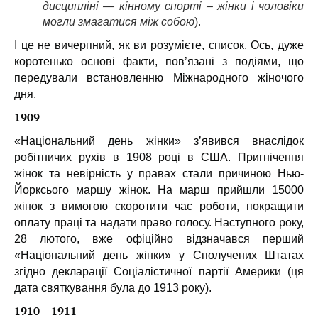
дисципліні — кінному спорті – жінки і чоловіки
могли змагатися між собою
).
І це не вичерпний, як ви розумієте, список. Ось, дуже
коротенько основі факти, пов’язані з подіями, що
передували встановленню Міжнародного жіночого
дня.
1909
«Національний день жінки» з’явився внаслідок
робітничих рухів в 1908 році в США. Пригнічення
жінок та невірність у правах стали причиною Нью-
Йорксього маршу жінок. На марш прийшли 15000
жінок з вимогою скоротити час роботи, покращити
оплату праці та надати право голосу. Наступного року,
28 лютого, вже офіційно відзначався перший
«Національний день жінки» у Сполучених Штатах
згідно декларації Соціалістичної партії Америки (ця
дата святкування була до 1913 року).
1910 – 1911