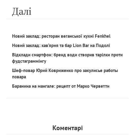
Далi
Новий заклад: ресторан веганської кухні Fenkhel
Новий заклад: кав‘ярня та бар Lion Bar на Подолі
Відклади смартфон: бренд води створив тарілки проти
фудстаграммінгу
Шеф-повар Юрий Ковриженко про закулисье работы
повара
Баранина на мангале: рецепт от Марко Черветти
Коментарi