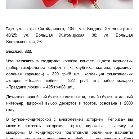
ул. Петра Сагайдачного, 10/5; ул. Богдана Хмельницкого,
Где:
40/25; ул. Большая Житомирская, 38; ул. Большая
Васильковская, 26.
Бюджет: ₴₴₴.
: коробка конфет «Цвета нежности»
Что заказать в подарок
(набор трюфельных конфет milk, клубника, малина, тирамису,
соленая карамель) – 320 грн/8 шт., коллекция тематических
эклеров «Поэзия любви» – 322 грн/4 шт., набор макарон
«Праздник любви» – 425 грн/28 шт.,
европейский бутик-кондитерская, онлайн-бутик, стильный
Детали:
интерьер, широкий выбор десертов и тортов, основана в 2000
году.
В бутике-кондитерской с многолетней историей «Реприза» вы
можете заказать авторские торты, пирожные, выпечку и
макароны. В кондитерской подготовили различные варианты
сладких подарков к празднику влюблённых: подарочные наборы