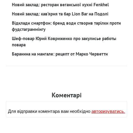
Новий заклад: ресторан веганської кухні Fenkhel
Новий заклад: кав‘ярня та бар Lion Bar на Подолі
Відклади смартфон: бренд води створив тарілки проти
фудстаграммінгу
Шеф-повар Юрий Ковриженко про закулисье работы
повара
Баранина на мангале: рецепт от Марко Черветти
Коментарi
Для вiдправки коментара вам необхiдно
авторизуватись.