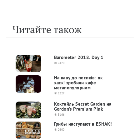
Читайте також
Barometer 2018. Day 1
2420
На каву до песиків: як
хаскі зробили кафе
мегапопулярним
2227
Коктейль Secret Garden на
Gordon’s Premium Pink
3166
Грибы наступают в ESHAK!
2600