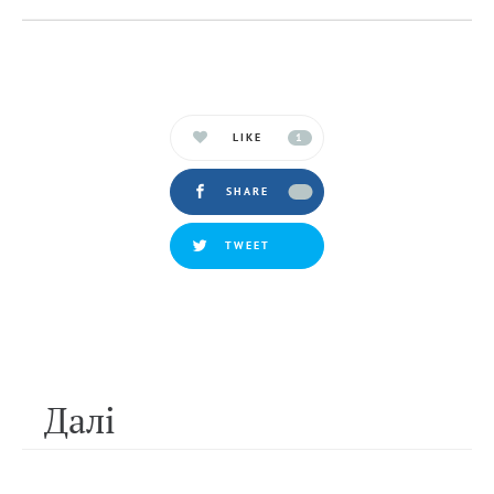
LIKE
1
SHARE
TWEET
Далi