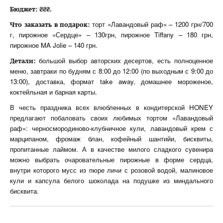
Бюджет: ₴₴₴.
торт «Лавандовый раф» – 1200 грн/700
Что заказать в подарок:
г, пирожное «Сердце» – 130грн, пирожное Tiffany – 180 грн,
пирожное MA Jolie – 140 грн.
большой выбор авторских десертов, есть полноценное
Детали:
меню, завтраки по будням с 8:00 до 12:00 (по выходным с 9:00 до
13:00), доставка, формат take away, домашнее мороженое,
коктейльная и барная карты.
В честь праздника всех влюбленных в кондитерской HONEY
предлагают побаловать своих любимых тортом «Лавандовый
раф»: черносмородиново-клубничное кули, лавандовый крем с
марципаном, фромаж блан, кофейный шантийи, бисквиты,
пропитанные лаймом. А в качестве милого сладкого сувенира
можно выбрать очаровательные пирожные в форме сердца,
внутри которого мусс из пюре личи с розовой водой, малиновое
кули и капсула белого шоколада на подушке из миндального
бисквита.