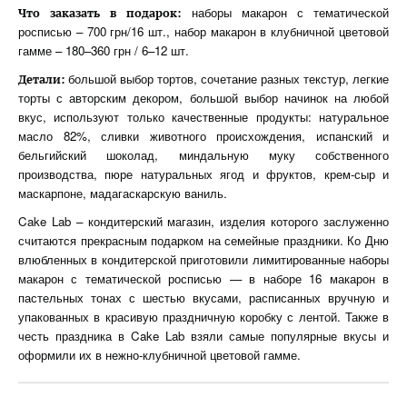
наборы макарон с тематической
Что заказать в подарок:
росписью – 700 грн/16 шт., набор макарон в клубничной цветовой
гамме – 180–360 грн / 6–12 шт.
большой выбор тортов, сочетание разных текстур, легкие
Детали:
торты с авторским декором, большой выбор начинок на любой
вкус, используют только качественные продукты: натуральное
масло 82%, сливки животного происхождения, испанский и
бельгийский шоколад, миндальную муку собственного
производства, пюре натуральных ягод и фруктов, крем-сыр и
маскарпоне, мадагаскарскую ваниль.
Cake Lab – кондитерский магазин, изделия которого заслуженно
считаются прекрасным подарком на семейные праздники. Ко Дню
влюбленных в кондитерской приготовили лимитированные наборы
макарон с тематической росписью — в наборе 16 макарон в
пастельных тонах с шестью вкусами, расписанных вручную и
упакованных в красивую праздничную коробку с лентой. Также в
честь праздника в Cake Lab взяли самые популярные вкусы и
оформили их в нежно-клубничной цветовой гамме.