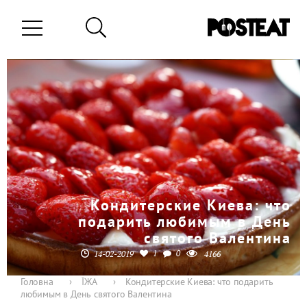
Кондитерские Киева: что
подарить любимым в День
святого Валентина
1
0
14-02-2019
4166
Головна
›
ЇЖА
›
Кондитерские Киева: что подарить
любимым в День святого Валентина