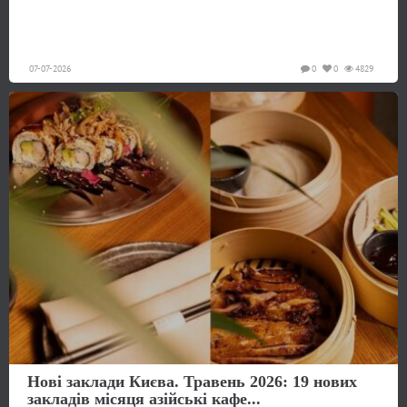
07-07-2026
0
0
4829
Нові заклади Києва. Травень 2026: 19 нових
закладів місяця азійські кафе...