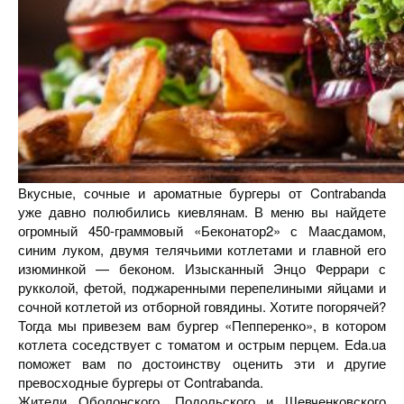
Вкусные, сочные и ароматные бургеры от Contrabanda
уже давно полюбились киевлянам. В меню вы найдете
огромный 450-граммовый «Беконатор2» с Маасдамом,
синим луком, двумя телячьими котлетами и главной его
изюминкой — беконом. Изысканный Энцо Феррари с
рукколой, фетой, поджаренными перепелиными яйцами и
сочной котлетой из отборной говядины. Хотите погорячей?
Тогда мы привезем вам бургер «Пепперенко», в котором
котлета соседствует с томатом и острым перцем. Eda.ua
поможет вам по достоинству оценить эти и другие
превосходные бургеры от Contrabanda.
Жители Оболонского, Подольского и Шевченковского