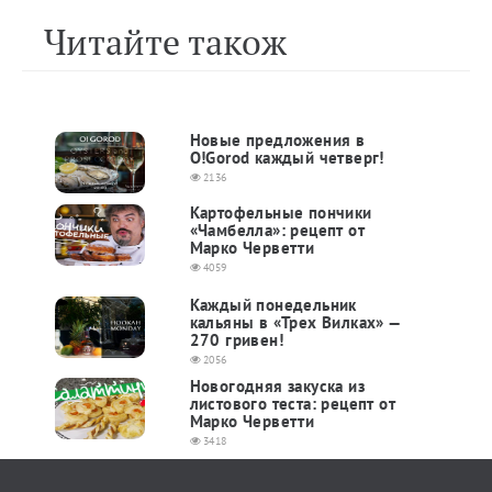
Читайте також
Новые предложения в
O!Gorod каждый четверг!
2136
Картофельные пончики
«Чамбелла»: рецепт от
Марко Черветти
4059
Каждый понедельник
кальяны в «Трех Вилках» —
270 гривен!
2056
Новогодняя закуска из
листового теста: рецепт от
Марко Черветти
3418