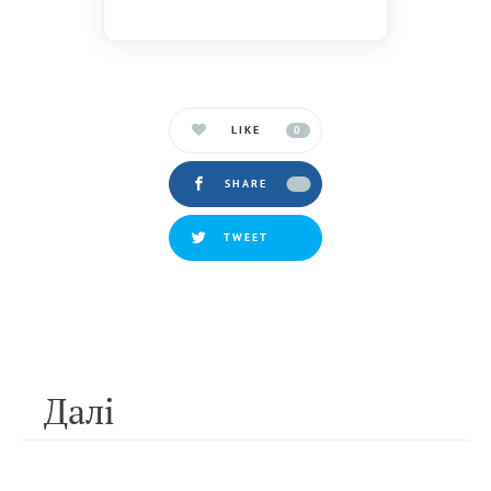
LIKE
0
SHARE
TWEET
Далi