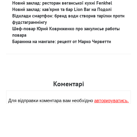
Новий заклад: ресторан веганської кухні Fenkhel
Новий заклад: кав‘ярня та бар Lion Bar на Подолі
Відклади смартфон: бренд води створив тарілки проти
фудстаграммінгу
Шеф-повар Юрий Ковриженко про закулисье работы
повара
Баранина на мангале: рецепт от Марко Черветти
Коментарi
Для вiдправки коментара вам необхiдно
авторизуватись.