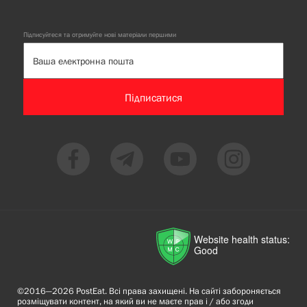
Підписуйтеся та отримуйте нові матеріали першими
Підписатися
Website health status:
Good
©2016—2026 PostEat. Всі права захищені. На сайті забороняється
розміщувати контент, на який ви не маєте прав і / або згоди