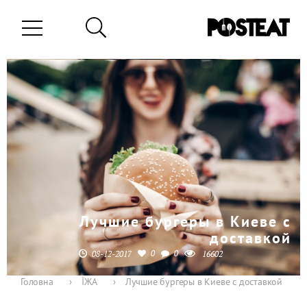
Лучшие бургеры в Киеве с
доставкой
0
0
08-12-2017
16602
Головна
›
ЇЖА
›
Лучшие бургеры в Киеве с доставкой