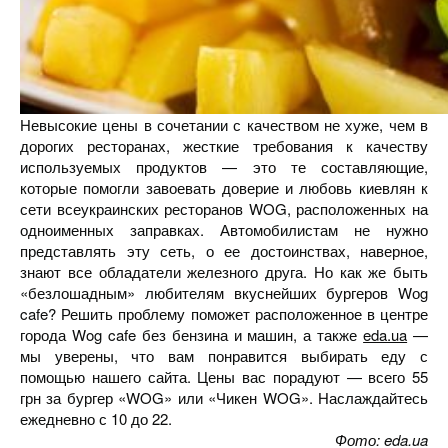
Невысокие цены в сочетании с качеством не хуже, чем в
дорогих ресторанах, жесткие требования к качеству
используемых продуктов — это те составляющие,
которые помогли завоевать доверие и любовь киевлян к
сети всеукраинских ресторанов WOG, расположенных на
одноименных заправках. Автомобилистам не нужно
представлять эту сеть, о ее достоинствах, наверное,
знают все обладатели железного друга. Но как же быть
«безлошадным» любителям вкуснейших бургеров Wоg
cafe? Решить проблему поможет
расположенное в центре
города Wog cafe без бензина и машин, а также
eda.ua
—
мы уверены, что вам понравится выбирать еду с
помощью нашего сайта. Цены вас порадуют — всего 55
грн за бургер «WOG» или «Чикен WOG». Наслаждайтесь
ежедневно с 10 до 22.
Фото: eda.ua