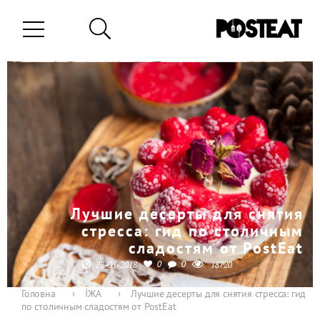
Лучшие десерты для снятия
стресса: гид по столичным
сладостям от PostEat
0
0
22-01-2018
18720
Головна
›
ЇЖА
›
Лучшие десерты для снятия стресса: гид
по столичным сладостям от PostEat