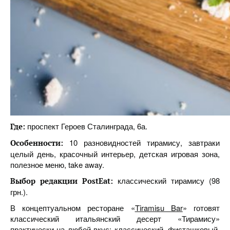
проспект Героев Сталинграда, 6а.
Где:
10 разновидностей тирамису, завтраки
Особенности:
целый день, красочный интерьер, детская игровая зона,
полезное меню, take away.
классический тирамису (98
Выбор редакции PostEat:
грн.).
В концептуальном ресторане «
Tiramisu Bar
» готовят
классический итальянский десерт «Тирамису»
практически на любой вкус: классический, фисташковый,