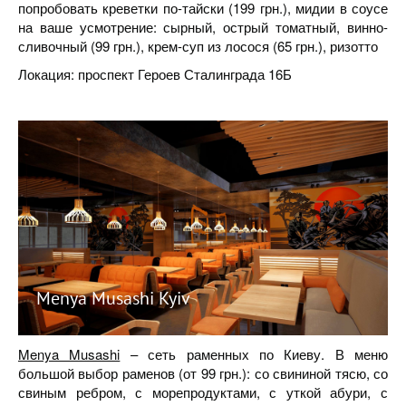
попробовать креветки по-тайски (199 грн.), мидии в соусе
на ваше усмотрение: сырный, острый томатный, винно-
сливочный (99 грн.), крем-суп из лосося (65 грн.), ризотто
Локация: проспект Героев Сталинграда 16Б
Menya Musashi Kyiv
Menya Musashi
– сеть раменных по Киеву. В меню
большой выбор раменов (от 99 грн.): со свининой тясю, со
свиным ребром, с морепродуктами, с уткой абури, с