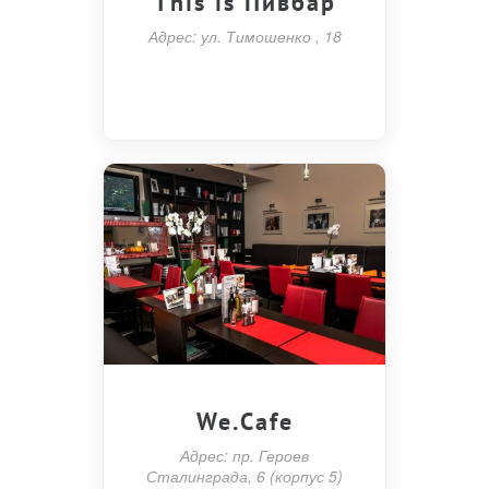
This is Пивбар
Адрес: ул. Тимошенко , 18
We.Cafe
Адрес: пр. Героев
Сталинграда, 6 (корпус 5)