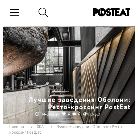
Лучшие заведения Оболони:
Ресто-кроссинг PostEat
4
0
14-09-2017
17383
Головна
›
ЇЖА
›
Лучшие заведения Оболони: Ресто-
кроссинг PostEat