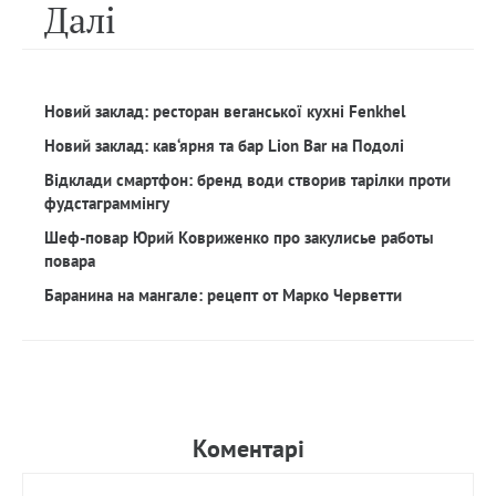
Далi
Новий заклад: ресторан веганської кухні Fenkhel
Новий заклад: кав‘ярня та бар Lion Bar на Подолі
Відклади смартфон: бренд води створив тарілки проти
фудстаграммінгу
Шеф-повар Юрий Ковриженко про закулисье работы
повара
Баранина на мангале: рецепт от Марко Черветти
Коментарi