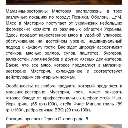
Магазины-рестораны
Мястория
расположены в трех
различных локациях по городу: Позняки, Оболонь, ЦУМ.
Мясо в
Мясторию
поступает от украинских небольших
фермерских хозяйств из различных областей Украины.
Здесь продают качественное мясо в удобной упаковке,
обслуживание на достойном уровне, индивидуальный
подход к каждому гостю. Вас ждет широкий ассортимент
стейков, мясных роллов, супов, паштетов, бургеров,
вяленостей, люля-кебабов и других мясных деликатесов.
Важно, что все мясо, которое предлагают в магазине-
ресторане Мястория, охлажденное и соответствует
действующим санитарным нормам.
Особенность: из любого продукта, который предложен в
магазине-ресторане Мястория, гость может заказать
готовое блюдо от профессиональных шефов: стейк Нью-
Йорк гриль (65 грн./100г), стейк Филе Миньон гриль (89
грн./100г), рёбра свиные BBQ (29 грн./100г).
Локация: проспект Героев Сталинграда, 8