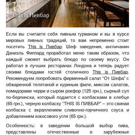
This is Пивбар
Если вы считаете себя пивным гурманом и вы в курсе
мировых пивных традиций, то вам непременно стоит
посетить
This is Пивбар
. Шеф заведения, англичанин
Даниэль Фиппард проработал меню таким образом, что
каждый сможет выбрать блюдо по своему вкусу. Он
работал в лучших ресторанах Лондона и теперь радует
своими блюдами гостей столичного
This is Пивбар
.
Рекомендуем попробовать фирменный салат “От Шефа” с
обжаренной телятиной и куриным филе, миксом салатов,
помидорами черри и сыром рокфор (125 грн.), сырный суп
по-берлински, который подается с колбасками в хлебце
(65 грн.), черную колбаску “THIS IS ПИВБАР” – это свиная
колбаска с вкраплением сливочно-горчичного соуса и
добавлением кокосового угля (65 грн.).
Особенность: в заведении большой выбор пива,
представлены отечественные и зарубежные