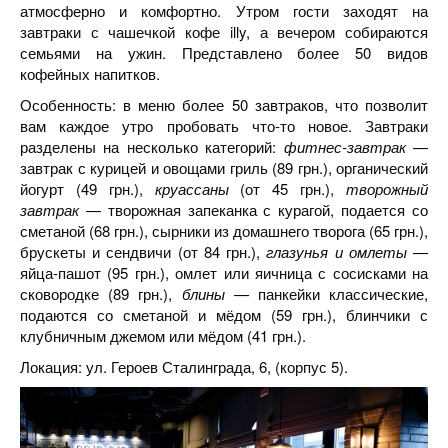
атмосферно и комфортно. Утром гости заходят на
завтраки с чашечкой кофе illy, а вечером собираются
семьями на ужин. Представлено более 50 видов
кофейных напитков.
Особенность: в меню более 50 завтраков, что позволит
вам каждое утро пробовать что-то новое. Завтраки
разделены на несколько категорий:
фитнес-завтрак
—
завтрак с курицей и овощами гриль (89 грн.), органический
йогурт (49 грн.),
круассаны
(от 45 грн.),
творожный
завтрак
— творожная запеканка с курагой, подается со
сметаной (68 грн.), сырники из домашнего творога (65 грн.),
брускеты и сендвичи (от 84 грн.),
глазунья и омлеты
—
яйца-пашот (95 грн.), омлет или яичница с сосисками на
сковородке (89 грн.),
блины
— панкейки классические,
подаются со сметаной и мёдом (59 грн.), блинчики с
клубничным джемом или мёдом (41 грн.).
Локация: ул. Героев Сталинграда, 6, (корпус 5).