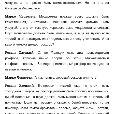
чему-то, а не просто быть самостоятельным. Но ты в этом
больше разбираешься.
Марко Черветти
: Моцарелла прежде всего должна быть
качественная, «ниточная». Внешняя корочка должна быть
упругой, а внутри текстура хорошего сыра моцарелла мясистая.
Вкус моцареллы должен быть молочным, а еще ее нужно есть
теплой, а не вытащить из холодильника и сразу употребить. А из
какого молока делают рокфор?
Роман Хаецкий
: О, во Франции есть два производителя
рокфора, которые вечно спорят об этом. Маркетинговый
конфликт, знаешь… Вообще, оригинальный рокфор производят из
овечьего молока.
Марко Черветти
: А как понять, хороший рокфор или нет?
Роман Хаецкий
: Во-первых, никакой сыр не стоит есть
холодным. Второе — рокфор должен быть хорошо просолен и с
синей плесенью, а вкус должен быть маслянистым с небольшой
пряностью. Если мы говорим о сырах с белой плесенью, то им
присуща некая гамма ароматов – солома, капуста и гриб. Кстати,
козьи сыры, которые сварены в западной Украине в осенний