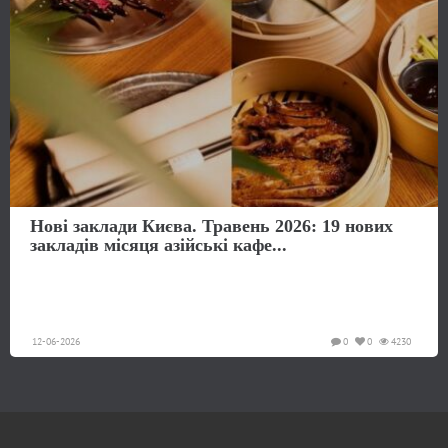
Нові заклади Києва. Травень 2026: 19 нових
закладів місяця азійські кафе...
12-06-2026
0
0
4230