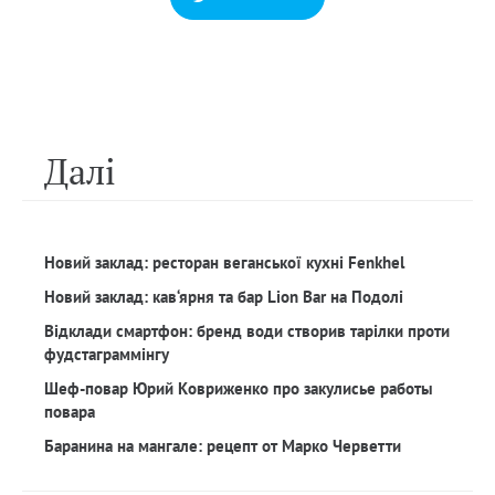
Далi
Новий заклад: ресторан веганської кухні Fenkhel
Новий заклад: кав‘ярня та бар Lion Bar на Подолі
Відклади смартфон: бренд води створив тарілки проти
фудстаграммінгу
Шеф-повар Юрий Ковриженко про закулисье работы
повара
Баранина на мангале: рецепт от Марко Черветти