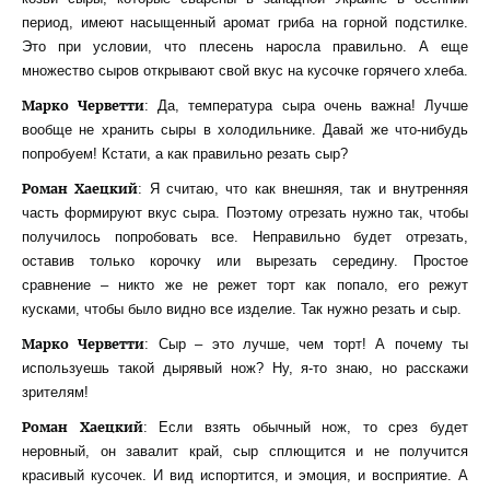
период, имеют насыщенный аромат гриба на горной подстилке.
Это при условии, что плесень наросла правильно. А еще
множество сыров открывают свой вкус на кусочке горячего хлеба.
Марко Черветти
: Да, температура сыра очень важна! Лучше
вообще не хранить сыры в холодильнике. Давай же что-нибудь
попробуем! Кстати, а как правильно резать сыр?
Роман Хаецкий
: Я считаю, что как внешняя, так и внутренняя
часть формируют вкус сыра. Поэтому отрезать нужно так, чтобы
получилось попробовать все. Неправильно будет отрезать,
оставив только корочку или вырезать середину. Простое
сравнение – никто же не режет торт как попало, его режут
кусками, чтобы было видно все изделие. Так нужно резать и сыр.
Марко Черветти
: Сыр – это лучше, чем торт! А почему ты
используешь такой дырявый нож? Ну, я-то знаю, но расскажи
зрителям!
Роман Хаецкий
: Если взять обычный нож, то срез будет
неровный, он завалит край, сыр сплющится и не получится
красивый кусочек. И вид испортится, и эмоция, и восприятие. А