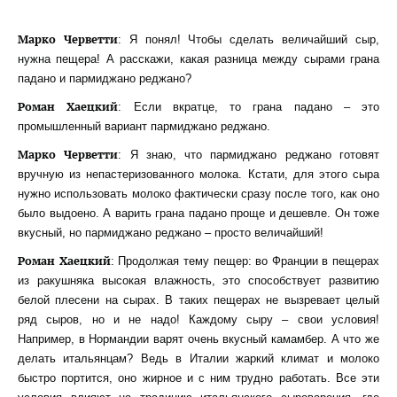
Марко Черветти
: Я понял! Чтобы сделать величайший сыр,
нужна пещера! А расскажи, какая разница между сырами грана
падано и пармиджано реджано?
Роман Хаецкий
: Если вкратце, то грана падано – это
промышленный вариант пармиджано реджано.
Марко Черветти
: Я знаю, что пармиджано реджано готовят
вручную из непастеризованного молока. Кстати, для этого сыра
нужно использовать молоко фактически сразу после того, как оно
было выдоено. А варить грана падано проще и дешевле. Он тоже
вкусный, но пармиджано реджано – просто величайший!
Роман Хаецкий
: Продолжая тему пещер: во Франции в пещерах
из ракушняка высокая влажность, это способствует развитию
белой плесени на сырах. В таких пещерах не вызревает целый
ряд сыров, но и не надо! Каждому сыру – свои условия!
Например, в Нормандии варят очень вкусный камамбер. А что же
делать итальянцам? Ведь в Италии жаркий климат и молоко
быстро портится, оно жирное и с ним трудно работать. Все эти