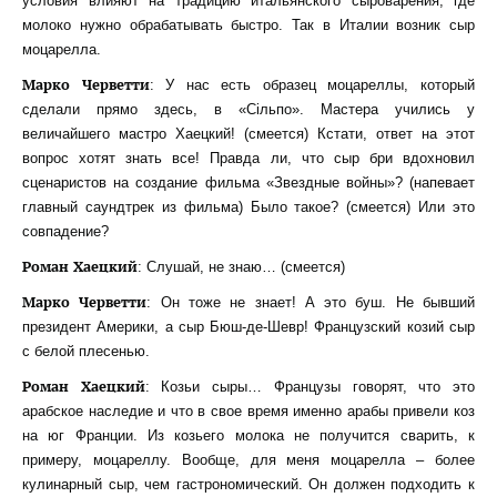
условия влияют на традицию итальянского сыроварения, где
молоко нужно обрабатывать быстро. Так в Италии возник сыр
моцарелла.
Марко Черветти
: У нас есть образец моцареллы, который
сделали прямо здесь, в «Сільпо». Мастера учились у
величайшего мастро Хаецкий! (смеется) Кстати, ответ на этот
вопрос хотят знать все! Правда ли, что сыр бри вдохновил
сценаристов на создание фильма «Звездные войны»? (напевает
главный саундтрек из фильма) Было такое? (смеется) Или это
совпадение?
Роман Хаецкий
: Слушай, не знаю… (смеется)
Марко Черветти
: Он тоже не знает! А это буш. Не бывший
президент Америки, а сыр Бюш-де-Шевр! Французский козий сыр
с белой плесенью.
Роман Хаецкий
: Козьи сыры… Французы говорят, что это
арабское наследие и что в свое время именно арабы привели коз
на юг Франции. Из козьего молока не получится сварить, к
примеру, моцареллу. Вообще, для меня моцарелла – более
кулинарный сыр, чем гастрономический. Он должен подходить к