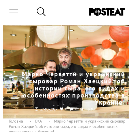
Марко Черветти и украинский
сыровар Роман Хаецкий: об
истории сыра, его видах и
особенностях производства в
Украине!
0
0
27-03-2019
4094
Головна
›
ЇЖА
›
Марко Черветти и украинский сыровар
Роман Хаецкий: об истории сыра, его видах и особенностях
производства в Украине!