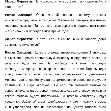
Марко Черветти
: Ну, хорошо, а почему этот сыр «дырявый», а
этот — нет?
Роман Хаецкий
: Очень частый вопрос – почему в сырах
альпийской традиции есть дырки. Маленькая ремарка: правильно
говорить «глазки». Так вот, этот сыр варят в определенном месте
– в Альпах, и в определенное время года.
Марко Черветти
: То есть, если ты живешь не в Альпах, дома
сварить не получится?
Роман Хаецкий
: Ну, есть определенные технологии. Например,
ты можешь купить специальную закваску и еще много всего, но
результат будет не тот. На пастбищах в Альпах происходит
перепад температур, и на траве появляется роса. Коровы едят
траву вместе с этой росой, так образовывается уникальная
микрофлора, способствующая формированию особенного вкуса и
появлению в сыре «глазков». Но если мы возьмем молоко от
коров, живущих на островах и поедающих сухую траву, то сыр из
такого молока будет пластичным, и вместо «глазков» будут
трещинки. Забавный факт: швейцарцы считают «глазки» в сыре.
Они утверждают, что на разрезанной по центру головке сыра