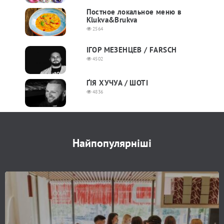
Постное локальное меню в
Klukva&Brukva
2564
ІГОР МЕЗЕНЦЕВ / FARSCH
4502
ҐІЯ ХУЧУА / ШОТІ
4836
Найпопулярніші