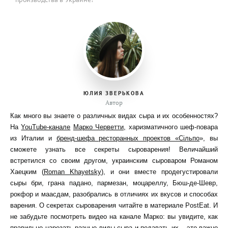
ЮЛИЯ ЗВЕРЬКОВА
Автор
Как много вы знаете о различных видах сыра и их особенностях?
На
YouTube-канале
Марко Черветти,
харизматичного шеф-повара
из Италии и
бренд-шефа ресторанных проектов «Сільпо
», вы
сможете узнать все секреты сыроварения! Величайший
встретился со своим другом, украинским сыроваром Романом
Хаецким (
Roman Khayetsky
), и они вместе продегустировали
сыры бри, грана падано, пармезан, моцареллу, Бюш-де-Шевр,
рокфор и маасдам, разобрались в отличиях их вкусов и способах
варения. О секретах сыроварения читайте в материале PostEat. И
не забудьте посмотреть видео на канале Марко: вы увидите, как
правильно нарезать разные виды сыра и подавать их – это важно