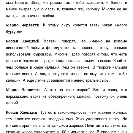
сыр Бюш-де-Шевр мы режем так, чтобы захватить и более, и
менее вызревшую область и, конечно же, корочку. Многие ее не
едят, а вот я очень люблю.
Марко Черветти
: К этому сыру хочется взять бокал белого
бургунди.
Роман Хаецкий
: Кстати, говорят, что именно на изломе
виноградной лозы и формируется та плесень, которую раньше
использовали сыровары. Многие часто говорят о том, что есть
легкие и тяжелые сыры, и о содержании кальция в сырах. Знайте:
чем больше в сыре кальция, тем он тверже. В твороге кальция
меньше всего. А люди покупают творог потому, что там якобы
кальций. А еще легче усваиваются именно зрелые сыры.
Марко Черветти
: А что на счет жиров? Вот я знаю, что
пармиджано варят из обезжиренного молока, поэтому он очень
легкий.
Роман Хаецкий
: Тут есть закономерность: чем жирнее молоко,
тем сложнее сварить твердый сыр. Жир удерживает влагу. Но
мягкие сыры – не значит слишком жирные. Почитайте на этикетке,
сколько жиров содержится в 100 г мягкого сыра. В среднем сыры