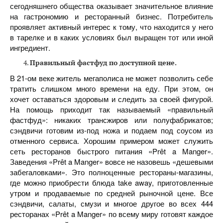
сегодняшнего общества оказывает значительное влияние
на гастрономию и ресторанный бизнес. Потребитель
проявляет активный интерес к тому, что находится у него
в тарелке и в каких условиях был выращен тот или иной
ингредиент.
Правильный фастфуд по доступной цене.
В 21-ом веке житель мегаполиса не может позволить себе
тратить слишком много времени на еду. При этом, он
хочет оставаться здоровым и следить за своей фигурой.
На помощь приходит так называемый «правильный
фастфуд»: никаких трансжиров или полуфабрикатов;
сэндвичи готовим из-под ножа и подаем под соусом из
отменного сервиса. Хорошим примером может служить
сеть ресторанов быстрого питания «Prêt a Manger».
Заведения «Prêt a Manger» вовсе не назовешь «дешевыми
забегаловками». Это полноценные рестораны-магазины,
где можно приобрести блюда take away, приготовленные
утром и продаваемые по средней рыночной цене. Все
сэндвичи, салаты, смузи и многое другое во всех 444
ресторанах «Prêt a Manger» по всему миру готовят каждое