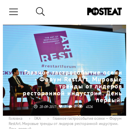
Главное гастрособытие осени
- Форум RestArt. Мировые
тренды от лидеров
ресторанной индустрии. День
первый.
3
0
28-09-2017
4326
Головна
›
ЇЖА
›
Главное гастрособытие осени — Форум
RestArt. Мировые тренды от лидеров ресторанной индустрии.
День первый.