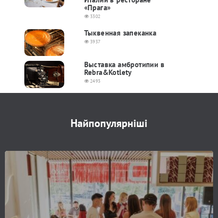
«Прага»
3302
Тыквенная запеканка
3937
Выставка амбротипии в
Rebra&Kotlety
2493
Найпопулярніші