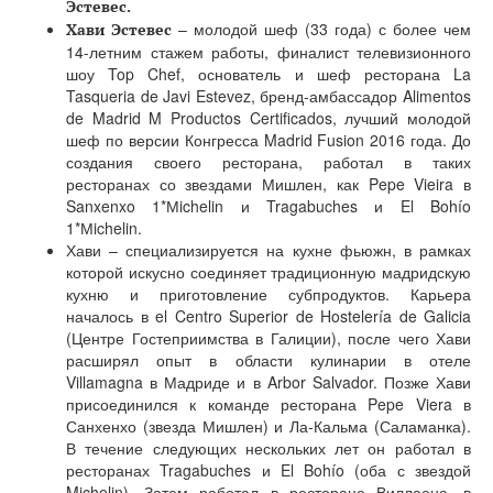
Эстевес.
– молодой шеф (33 года) с более чем
Хави Эстевес
14-летним стажем работы, финалист телевизионного
шоу Top Chef, основатель и шеф ресторана La
Tasqueria de Javi Estevez, бренд-амбассадор Alimentos
de Madrid M Productos Certificados, лучший молодой
шеф по версии Конгресса Madrid Fusion 2016 года. До
создания своего ресторана, работал в таких
ресторанах со звездами Мишлен, как Pepe Vieira в
Sanxenxo 1*Мichelin и Tragabuches и El Bohío
1*Мichelin.
Хави – специализируется на кухне фьюжн, в рамках
которой искусно соединяет традиционную мадридскую
кухню и приготовление субпродуктов. Карьера
началось в el Centro Superior de Hostelería de Galicia
(Центре Гостеприимства в Галиции), после чего Хави
расширял опыт в области кулинарии в отеле
Villamagna в Мадриде и в Arbor Salvador. Позже Хави
присоединился к команде ресторана Pepe Viera в
Санхенхо (звезда Мишлен) и Ла-Кальма (Саламанка).
В течение следующих нескольких лет он работал в
ресторанах Tragabuches и El Bohío (оба с звездой
Michelin). Затем работал в ресторане Виллаена, в