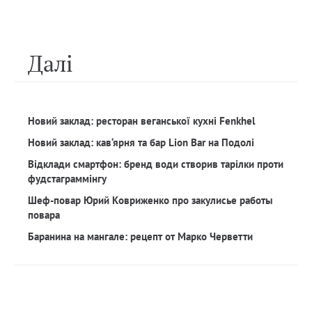
Далi
Новий заклад: ресторан веганської кухні Fenkhel
Новий заклад: кав‘ярня та бар Lion Bar на Подолі
Відклади смартфон: бренд води створив тарілки проти
фудстаграммінгу
Шеф-повар Юрий Ковриженко про закулисье работы
повара
Баранина на мангале: рецепт от Марко Черветти