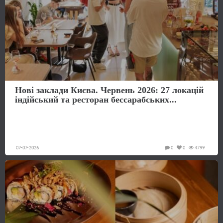
Нові заклади Києва. Червень 2026: 27 локацій
індійський та ресторан бессарабських...
07-07-2026
0
0
4799