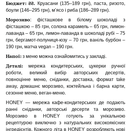
Бюджет: ₴₴.
Круасани (135–189 грн), паста, ризото,
боули (146–295 грн), м’ясо і риба (186–289 грн).
Морозиво
: фісташкове в білому шоколаді з
фісташкою – 85 грн, солона карамель – 65 грн, лимон-
лаванда – 65 грн, лимон-лаванда в шоколаді рубі – 75
грн, бергамот-полуниця-юзу – 70 грн, ваніль бурбон –
190 грн, матча vegan – 190 грн.
Напої:
з меню можна ознайомитись у закладі.
Деталі:
мережа кондитерських, цукерки ручної
роботи, великий вибір авторських десертів,
повноцінне меню, сніданки, доставка, формат take
away, домашнє морозиво, коктейльна і барна карти,
сезонне меню, веган-меню.
HONEY — мережа кафе-кондитерських де подають
ранні сніданки, авторські десерти та морозиво.
Морозиво в HONEY готують за унікальною
рецептурою виключно з натуральних високоякісних
інгредієнтів. Кожного літа в HONEY розробляють нові