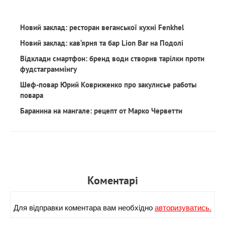
Новий заклад: ресторан веганської кухні Fenkhel
Новий заклад: кав‘ярня та бар Lion Bar на Подолі
Відклади смартфон: бренд води створив тарілки проти
фудстаграммінгу
Шеф-повар Юрий Ковриженко про закулисье работы
повара
Баранина на мангале: рецепт от Марко Черветти
Коментарi
Для вiдправки коментара вам необхiдно
авторизуватись.