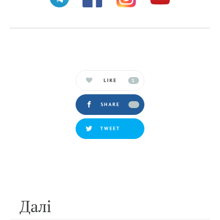
LIKE
1
SHARE
TWEET
Далi