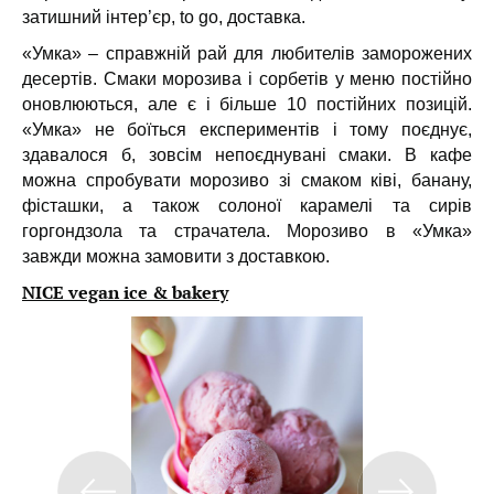
затишний інтер’єр, to go, доставка.
«Умка» – справжній рай для любителів заморожених
десертів. Смаки морозива і сорбетів у меню постійно
оновлюються, але є і більше 10 постійних позицій.
«Умка» не боїться експериментів і тому поєднує,
здавалося б, зовсім непоєднувані смаки. В кафе
можна спробувати морозиво зі смаком ківі, банану,
фісташки, а також солоної карамелі та сирів
горгондзола та страчатела. Морозиво в «Умка»
завжди можна замовити з доставкою.
NICE vegan ice & bakery