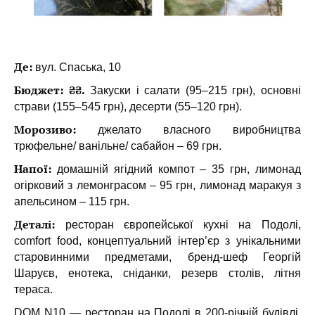
Де:
вул. Спаська, 10
Бюджет: ₴₴.
Закуски і салати (95–215 грн), основні
страви (155–545 грн), десерти (55–120 грн).
Морозиво:
джелато власного виробництва
трюфельне/ ванільне/ сабайон – 69 грн.
Напої:
домашній ягідний компот – 35 грн, лимонад
огірковий з лемонграсом – 95 грн, лимонад маракуя з
апельсином – 115 грн.
Деталі:
ресторан європейської кухні на Подолі,
comfort food, концептуальний інтер’єр з унікальними
старовинними предметами, бренд-шеф Георгій
Шаруєв, енотека, сніданки, резерв столів, літня
тераса.
DOM N10 — ресторан на Подолі в 200-річній будівлі,