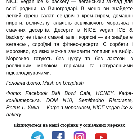
NICE vegan ice & backery — веганський заклад для
всієї родини на Виноградарі. В меню ви знайдете
легкий фреш салат, сендвіч з крем-сиром, домашні
пироги, величезну кількість освіжаючого морозива і
смачних десертів. Десерти в NICE vegan ICE &
backery не тільки смачні, але і корисні — ви знайдете
веганські, сироїдні та фітнес-десерти. Є сорбети і
морозиво, до яких можна замовити топпинг на вибір.
Морозиво готують без цукру та без лактози із
рослинним молоком, горіхами та натуралньими
підсолоджувачами.
Головна фото:
Mash
on
Unsplash
Фото: Facebook Bali Bowl Cafe, HONEY. Кафе-
кондитерська, DOM N10, Semifreddo Ristorante,
Petrus-ь, Умка — Кафе з морозивом, NICE vegan ice &
bakery.
Підписуйтеся на наші сторінки у соціальних мережах
: