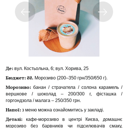
Де:
вул. Костьольна, 6; вул. Хорива, 25
Бюджет: ₴₴.
Морозиво (200–350 грн/350/650 г).
Морозиво:
банан / страчатела / солона карамель /
вершкове / шоколад – 200/300 г, фісташка /
горгондзола / малага – 250/350 грн.
Напої:
з меню можна ознайомитись у закладі.
Деталі:
кафе-морозиво в центрі Києва, домашнє
морозиво без барвників чи підсилювачів смаку,