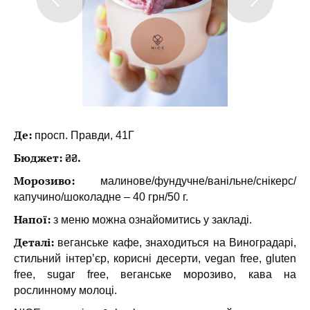
Де:
просп. Правди, 41Г
Бюджет: ₴₴.
Морозиво:
малинове/фундучне/ванільне/снікерс/
капучино/шоколадне – 40 грн/50 г.
Напої:
з меню можна ознайомитись у закладі.
Деталі:
веганське кафе, знаходиться на Виноградарі,
стильний інтер’єр, корисні десерти, vegan free, gluten
free, sugar free, веганське морозиво, кава на
рослинному молоці.