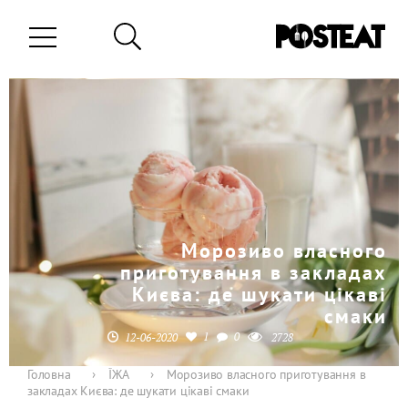
Морозиво власного
приготування в закладах
Києва: де шукати цікаві
смаки
1
0
12-06-2020
2728
Головна
›
ЇЖА
›
Морозиво власного приготування в
закладах Києва: де шукати цікаві смаки