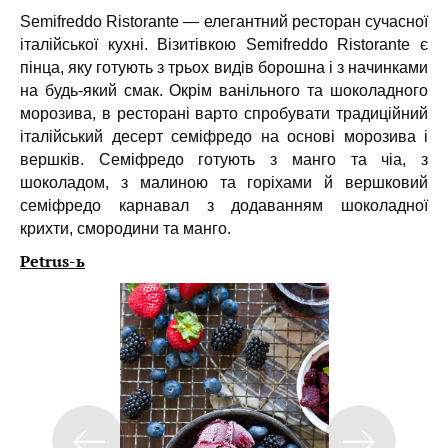
Semifreddo Ristorante — елегантний ресторан сучасної
італійської кухні. Візитівкою Semifreddo Ristorante є
пінца, яку готують з трьох видів борошна і з начинками
на будь-який смак. Окрім ванільного та шоколадного
морозива, в ресторані варто спробувати традиційний
італійський десерт семіфредо на основі морозива і
вершків. Семіфредо готують з манго та чіа, з
шоколадом, з малиною та горіхами й вершковий
семіфредо карнавал з додаванням шоколадної
крихти, смородини та манго.
Petrus-ь