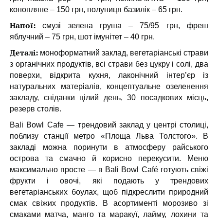
конопляне – 150 грн, полуниця базилiк – 65 грн.
Напої:
смузі зелена груша – 75/95 грн, фреш
яблучний – 75 грн, шот імунітет – 40 грн.
Деталі:
моноформатний заклад, вегетаріанські страви
з органічних продуктів, всі страви без цукру і солі, два
поверхи, відкрита кухня, лаконічний інтер’єр із
натуральних матеріалів, концептуальне озеленення
закладу, сніданки цілий день, 30 посадкових місць,
резерв столів.
Bali Bowl Cafe — трендовий заклад у центрі столиці,
поблизу станції метро «Площа Льва Толстого». В
закладі можна поринути в атмосферу райського
острова та смачно й корисно перекусити. Меню
максимально просте — в Bali Bowl Café готують свіжі
фрукти і овочі, які подають у трендових
вегетаріанських боулах, щоб підкреслити природний
смак свіжих продуктів. В асортименті морозиво зі
смаками матча, манго та маракуї, лайму, лохини та