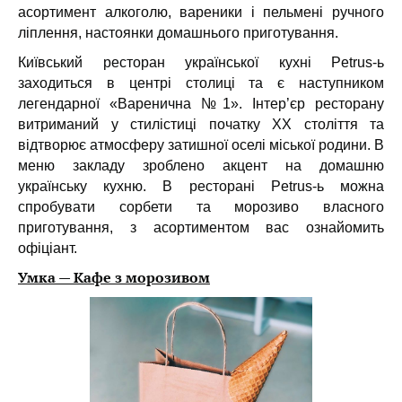
асортимент алкоголю, вареники і пельмені ручного
ліплення, настоянки домашнього приготування.
Київський ресторан української кухні Petrus-ь
заходиться в центрі столиці та є наступником
легендарної «Варенична №1». Інтер’єр ресторану
витриманий у стилістиці початку XX століття та
відтворює атмосферу затишної оселі міської родини. В
меню закладу зроблено акцент на домашню
українську кухню. В ресторані Petrus-ь можна
спробувати сорбети та морозиво власного
приготування, з асортиментом вас ознайомить
офіціант.
Умка — Кафе з морозивом