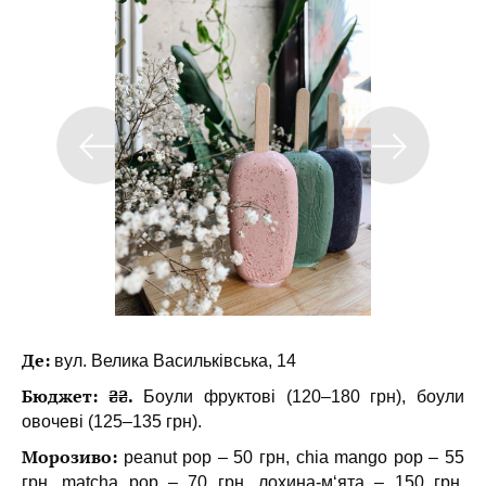
Де:
вул. Велика Васильківська, 14
Бюджет: ₴₴.
Боули фруктові (120–180 грн), боули
овочеві (125–135 грн).
Морозиво:
peanut pop – 50 грн, chia mango pop – 55
грн, matcha pop – 70 грн, лохина-м‘ята – 150 грн,