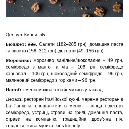
Де:
вул. Кирпи, 5Б.
Бюджет: ₴₴₴.
Салати (182–285 грн), домашня паста
та ризото (156–312 грн), десерти (49–156 грн).
Морозиво:
морозиво ванільне/шоколадне – 49 грн,
семіфредо з манго та чіа – 106 грн, семіфредо
карнавал – 106 грн, шоколадний семіфредо – 96 грн,
малиновий семіфредо з горіхами – 96 грн.
Напої:
з меню можна ознайомитись у закладі.
Деталі:
ресторан італійської кухні, мережа ресторанів
La Famiglia, спеціалітети в меню — пінца і десерт
семіфредо, устриці, страви на грилі, домашня паста,
страви на компанію, традиційна дров’яна піч,
сніданки, жива музика, kids friendly.