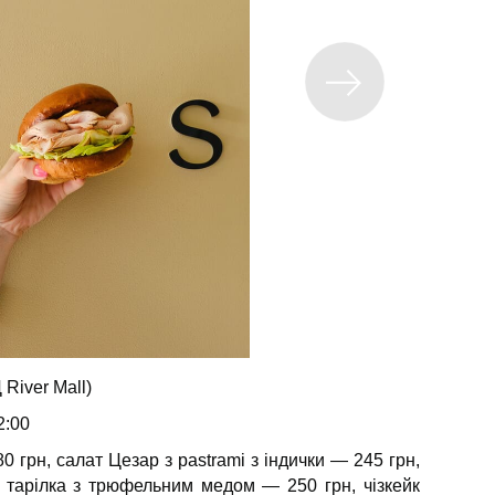
River Mall)
2:00
0 грн, салат Цезар з pastrami з індички — 245 грн,
а тарілка з трюфельним медом — 250 грн, чізкейк