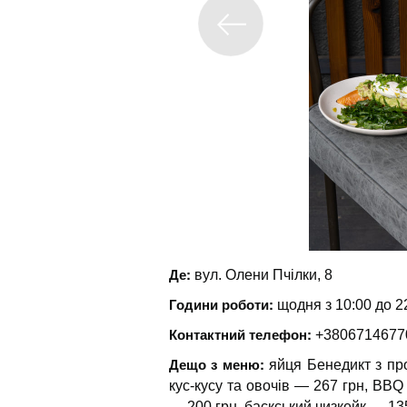
Де:
вул. Олени Пчілки, 8
Години роботи:
щодня з 10:00 до 22
Контактний телефон:
+3806714677
Дещо з меню:
яйця Бенедикт з про
кус-кусу та овочів — 267 грн, BB
— 200 грн, баскський чизкейк — 135