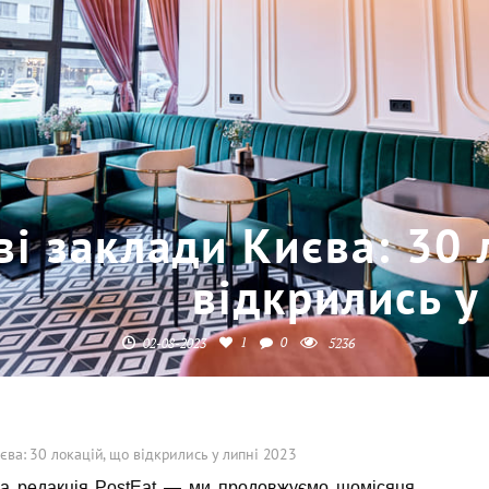
ві заклади Києва: 30 
відкрились у
1
0
02-08-2023
5236
єва: 30 локацій, що відкрились у липні 2023
 редакція PostEat — ми продовжуємо щомісяця