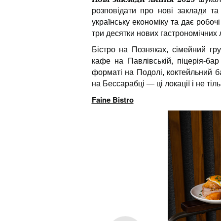
розповідати про нові заклади та
українську економіку та дає робочі
три десятки нових гастрономічних 
Бістро на Позняках, сімейний гр
кафе на Павлівській, піцерія-ба
форматі на Подолі, коктейльний ба
на Бессарабці — ці локації і не тіл
Faine Bistro