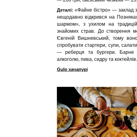
Деталі:
«Файне бістро» — заклад з
нещодавно відкрився на Позняках
шармом», з ухилом на традиційні
знайомих страв. До створення 
Євгеній Вишневський, тому вон
спробувати стартери, супи, салати,
— реберця та бургери. Барне 
алкоголю, пива, сидру та коктейлів.
Gulo хачапурі