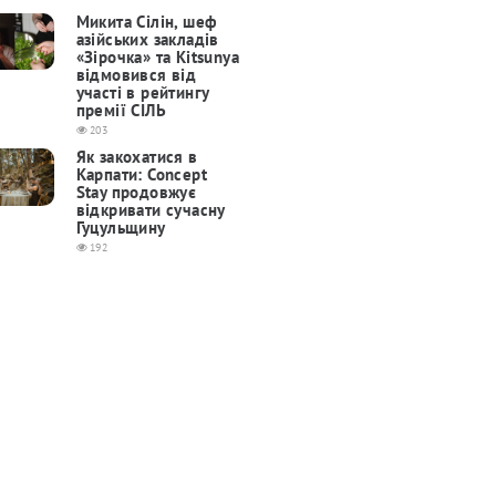
Микита Сілін, шеф
азійських закладів
«Зірочка» та Kitsunya
відмовився від
участі в рейтингу
премії СІЛЬ
203
Як закохатися в
Карпати: Concept
Stay продовжує
відкривати сучасну
Гуцульщину
192