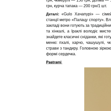
грн, чкмерулі — 150 грн, долма — 
грн, курча тапака — 200 грн/1 шт.
Деталі:
«Gulo Хачапурі» — сімейн
станції метро «Палацу спорту». В
закладі вони готують за традиційн
та хінкалі, а Іраклі володіє мис
знайдете класичні сніданки, які го
меню: пхалі, харчо, чашушулі, чкм
страви з тандиру. Головною зірк
формі сердечка.
Pastrami