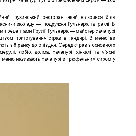
140 грн, хачапурі Гуліо з трюфельним сиром — 160
ий грузинський ресторан, який відкрився біля
ласники закладу — подружжя Гульнара та Іраклі. В
ими рецептами Грузії: Гульнара — майстер хачапурі
тецтвом приготування страв в тандирі. В меню ви
тують з 8 ранку до опівдня. Серед страв з основного
ерулі, лобіо, долма, хачапурі, хінкалі та м’ясні
ою меню називають хачапурі з трюфельним сиром у