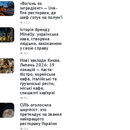
«Вогонь як
інгредієнт» — live-
fire ресторани, де
шеф готує на полум’ї
2213
Історія бренду
Minelly: українська
кава, створена
людьми, закоханими
у свою справу
360
Нові заклади Києва.
Липень 2026: 19
локацій — паста-
бістро, корейське
кафе, італійські та
грузинські рести,
міські кафе,
спешелті кав’ярні
331
СІЛЬ оголосила
шортліст: хто
претендує на звання
найкращого
ресторану України
234