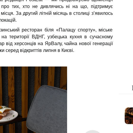
 про тих, хто не дивлячись ні на що, підтримує
 місця. За другий літній місяць в столиці з’явилось
локацій.
узинський ресторан біля «Палацу спорту», міське
р на території ВДНГ, узбецька кухня в сучасному
р від херсонців на ЯрВалу, чайна нової генерації
ьки серед відкриттів липня в Києві.