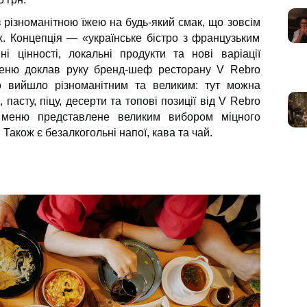
 різноманітною їжею на будь-який смак, що зовсім
. Концепція — «українське бістро з французьким
 цінності, локальні продукти та нові варіації
меню доклав руку бренд-шеф ресторану V Rebro
о вийшло різноманітним та великим: тут можна
 пасту, піцу, десерти та топові позиції від V Rebro
меню представлене великим вибором міцного
 Також є безалкогольні напої, кава та чай.