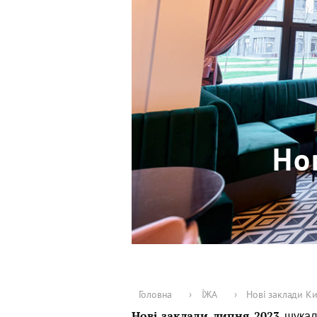
Но
Головна
›
ЇЖА
›
Нові заклади Ки
Нові заклади липня 2023
шукала