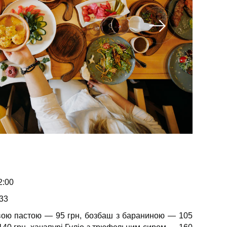
2:00
33
вою пастою — 95 грн, бозбаш з бараниною — 105