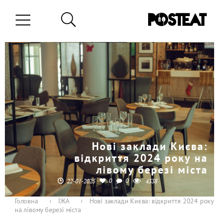
Нові заклади Києва:
відкриття 2024 року на
лівому березі міста
0
0
22-01-2025
4338
Головна
›
ЇЖА
›
Нові заклади Києва: відкриття 2024 року
на лівому березі міста