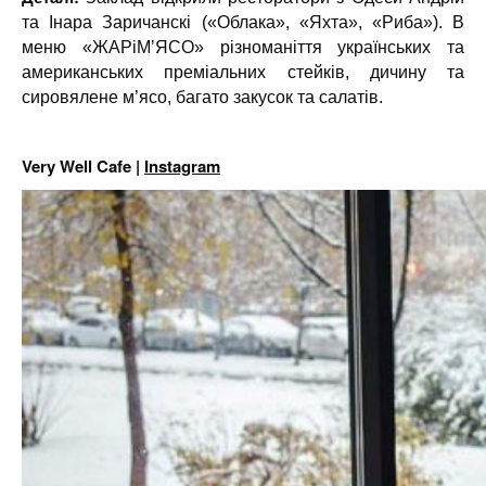
та Інара Заричанскі («Облака», «Яхта», «Риба»). В
меню «ЖАРіМʼЯСО» різноманіття українських та
американських преміальних стейків, дичину та
сировялене м’ясо, багато закусок та салатів.
Very Well Cafe |
Instagram