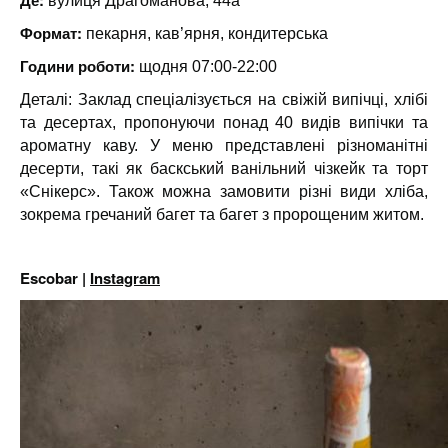
Де:
вулиця Драгоманова, 44а
Формат:
пекарня, кав’ярня, кондитерська
Години роботи:
щодня 07:00-22:00
Деталі: Заклад спеціалізується на свіжій випічці, хлібі
та десертах, пропонуючи понад 40 видів випічки та
ароматну каву. У меню представлені різноманітні
десерти, такі як баскський ванільний чізкейк та торт
«Снікерс». Також можна замовити різні види хліба,
зокрема гречаний багет та багет з пророщеним житом.
Escobar |
Instagram