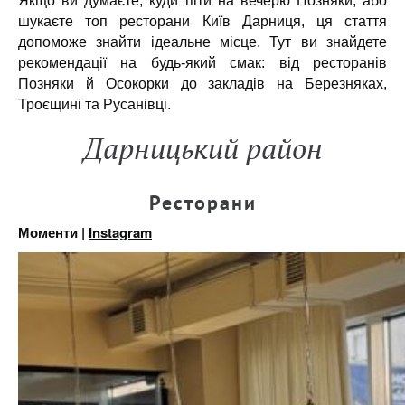
Якщо ви думаєте, куди піти на вечерю Позняки, або
шукаєте топ ресторани Київ Дарниця, ця стаття
допоможе знайти ідеальне місце. Тут ви знайдете
рекомендації на будь-який смак: від ресторанів
Позняки й Осокорки до закладів на Березняках,
Троєщині та Русанівці.
Дарницький район
Ресторани
Моменти |
Instagram