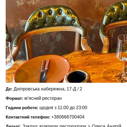
Де:
Дніпровська набережна, 17-Д / 2
Формат:
м’ясний ресторан
Години роботи:
щодня з 11:00 до 23:00
Контактний телефон:
+380666700404
Деталі:
Заклад відкрили ресторатори з Одеси Андрій