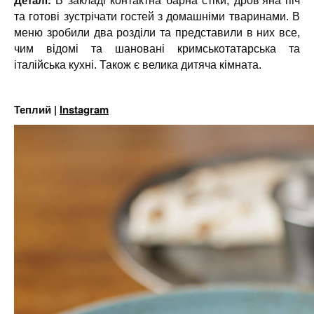
Деталі:
В закладі контактна барна стіки, дров’яна піч
та готові зустрічати гостей з домашніми тваринами. В
меню зробили два розділи та представили в них все,
чим відомі та шановані кримськотатарська та
італійська кухні. Також є велика дитяча кімната.
Теплий |
Instagram