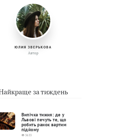
ЮЛИЯ ЗВЕРЬКОВА
Автор
Найкраще за тиждень
Випічка тижня: де у
Львові печуть те, що
робить ранок вартим
підйому
3633