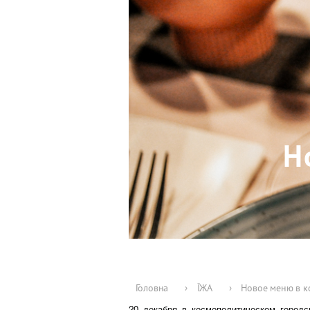
Н
Головна
›
ЇЖА
›
Новое меню в к
20 декабря в космополитическом город