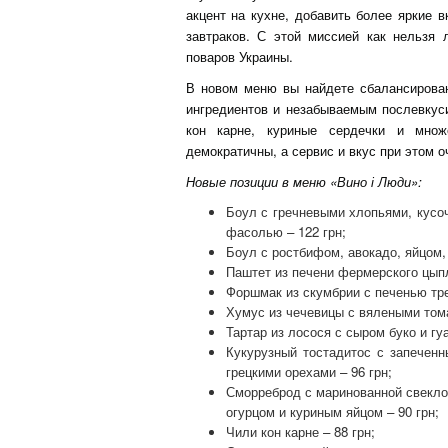
акцент на кухне, добавить более яркие 
завтраков. С этой миссией как нельзя
поваров Украины.
В новом меню вы найдете сбалансирова
ингредиентов и незабываемым послевкуси
кон карне, куриные сердечки и мно
демократичны, а сервис и вкус при этом о
Новые позиции в меню «Вино і Люди»:
Боул с гречневыми хлопьями, кусоч
фасолью – 122 грн;
Боул с ростбифом, авокадо, яйцом, 
Паштет из печени фермерского цып
Форшмак из скумбрии с печенью трес
Хумус из чечевицы с вялеными тома
Тартар из лосося с сыром буко и гу
Кукурузный тостадитос с запечен
грецкими орехами – 96 грн;
Сморреброд с маринованной свеклой
огурцом и куриным яйцом – 90 грн;
Чили кон карне – 88 грн;