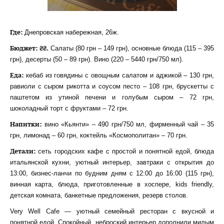
Где:
Днепровская набережная, 26ж.
Бюджет: ₴₴.
Салаты (80 грн – 149 грн), основные блюда (115 – 395
грн), десерты (50 – 89 грн). Вино (220 – 5440 грн/750 мл).
Еда:
кебаб из говядины с овощным салатом и аджикой – 130 грн,
равиоли с сыром рикотта и соусом песто – 108 грн, брускетты с
паштетом из утиной печени и голубым сыром – 72 грн,
шоколадный торт с фруктами – 72 грн.
Напитки:
вино «Кьянти» – 490 грн/750 мл, фирменный чай – 35
грн, лимонад – 60 грн, коктейль «Космополитан» – 70 грн.
Детали:
сеть городских кафе с простой и понятной едой, блюда
итальянской кухни, уютный интерьер, завтраки с открытия до
13:00, бизнес-ланчи по будним дням с 12:00 до 16:00 (115 грн),
винная карта, блюда, приготовленные в хоспере, kids friendly,
детская комната, банкетные предложения, резерв столов.
Very Well Cafe — уютный семейный ресторан с вкусной и
понятной едой. Спокойный, неброский интерьер дополнили милым