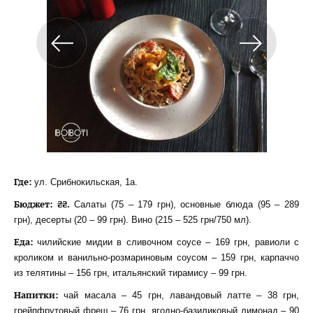
Где:
ул. Срибнокильская, 1а.
Бюджет: ₴₴.
Салаты (75 – 179 грн), основные блюда (95 – 289
грн), десерты (20 – 99 грн). Вино (215 – 525 грн/750 мл).
Еда:
чилийские мидии в сливочном соусе – 169 грн, равиоли с
кроликом и ванильно-розмариновым соусом – 159 грн, карпаччо
из телятины – 156 грн, итальянский тирамису – 99 грн.
Напитки:
чай масала – 45 грн, лавандовый латте – 38 грн,
грейпфрутовый фреш – 76 грн, ягодно-базиликовый лимонад – 90