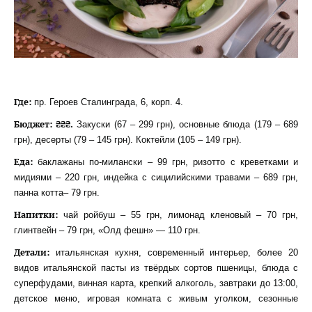
Где:
пр. Героев Сталинграда, 6, корп. 4.
Бюджет: ₴₴₴.
Закуски (67 – 299 грн), основные блюда (179 – 689
грн), десерты (79 – 145 грн). Коктейли (105 – 149 грн).
Еда:
баклажаны по-милански – 99 грн, ризотто с креветками и
мидиями – 220 грн, индейка с сицилийскими травами – 689 грн,
панна котта– 79 грн.
Напитки:
чай ройбуш – 55 грн, лимонад кленовый – 70 грн,
глинтвейн – 79 грн, «Олд фешн» — 110 грн.
Детали:
итальянская кухня, современный интерьер, более 20
видов итальянской пасты из твёрдых сортов пшеницы, блюда с
суперфудами, винная карта, крепкий алкоголь, завтраки до 13:00,
детское меню, игровая комната с живым уголком, сезонные