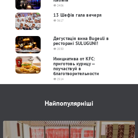
2406
13 Шефів гала вечеря
3617
Дегустація вина Bugeuli в
ресторані SULUGUNI!
2030
Инициатива от KFC:
приготовь курицу —
поучаствуй в
благотворительности
2514
Найпопулярніші