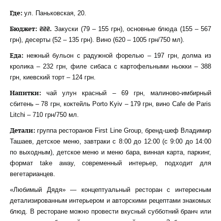
Где:
ул. Паньковская, 20.
Бюджет: ₴₴₴.
Закуски (79 – 155 грн), основные блюда (155 – 567
грн), десерты (52 – 135 грн). Вино (620 – 1005 грн/750 мл).
Еда:
нежный бульон с радужной форелью – 197 грн, долма из
кролика – 232 грн, филе сибаса с картофельными ньокки – 388
грн, киевский торт – 124 грн.
Напитки:
чай улун красный – 69 грн, малиново-имбирный
сбитень – 78 грн, коктейль Porto Kyiv – 179 грн, вино Cafe de Paris
Litchi – 710 грн/750 мл.
Детали:
группа ресторанов First Line Group, бренд-шеф Владимир
Ташаев, детское меню, завтраки с 8:00 до 12:00 (с 9:00 до 14:00
по выходным), детское меню и меню бара, винная карта, паркинг,
формат take away, современный интерьер, подходит для
вегетарианцев.
«Любимый Дядя» — концептуальный ресторан с интересным
детализированным интерьером и авторскими рецептами знакомых
блюд. В ресторане можно провести вкусный субботний бранч или