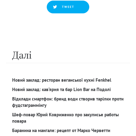
TWEET
Далi
Новий заклад: ресторан веганської кухні Fenkhel
Новий заклад: кав‘ярня та бар Lion Bar на Подолі
Відклади смартфон: бренд води створив тарілки проти
фудстаграммінгу
Шеф-повар Юрий Ковриженко про закулисье работы
повара
Баранина на мангале: рецепт от Марко Черветти