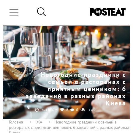
Новогодние праздники с
семьей в ресторанах с
приятным ценником: 6
заведений в разных районах
Киева
0
0
07-11-2018
3312
Головна
›
ЇЖА
›
Новогодние праздники с семьей в
ресторанах с приятным ценником: 6 заведений в разных районах
Киева