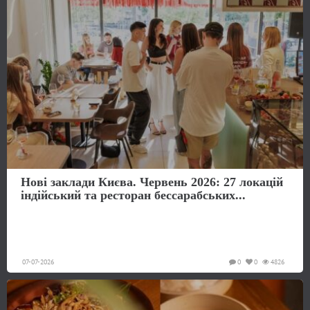
Нові заклади Києва. Червень 2026: 27 локацій
індійський та ресторан бессарабських...
07-07-2026
0
0
4826