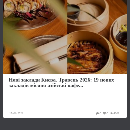
Нові заклади Києва. Травень 2026: 19 нових
закладів місяця азійські кафе...
12-06-2026
0
0
4201