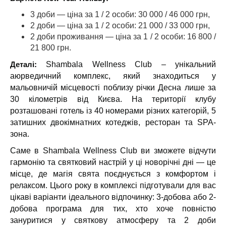
3 доби — ціна за 1 / 2 особи: 30 000 / 46 000 грн,
2 доби — ціна за 1 / 2 особи: 21 000 / 33 000 грн,
2 доби проживання — ціна за 1 / 2 особи: 16 800 /
21 800 грн.
Деталі:
Shambala Wellness Club – унікальний
аюрведичний комплекс, який знаходиться у
мальовничій місцевості поблизу річки Десна лише за
30 кілометрів від Києва. На території клубу
розташовані готель із 40 номерами різних категорій, 5
затишних двокімнатних котеджів, ресторан та SPA-
зона.
Саме в Shambala Wellness Club ви зможете відчути
гармонію та святковий настрій у ці новорічні дні — це
місце, де магія свята поєднується з комфортом і
релаксом. Цього року в комплексі підготували для вас
цікаві варіанти ідеального відпочинку: 3-добова або 2-
добова програма для тих, хто хоче повністю
зануритися у святкову атмосферу та 2 доби