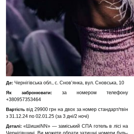
Де:
Чернігівська обл., с. Снов’янка, вул. Сновська, 10
Як забронювати:
за номером телефону
+380957353464
Вартість
від 29900 грн на двох за номер стандарт/твін
з 31.12.24 по 02.01.25 (за 3 дні/2 ночі)
Деталі:
«ШишкiNN» — заміський СПА готель в лісі на
Чернігівщині. Ви можете обрати затишні номери будь-