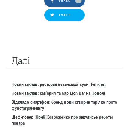
SHARE
TWEET
Далi
Новий заклад: ресторан веганської кухні Fenkhel
Новий заклад: кав‘ярня та бар Lion Bar на Подолі
Відклади смартфон: бренд води створив тарілки проти
фудстаграммінгу
Шеф-повар Юрий Ковриженко про закулисье работы
повара