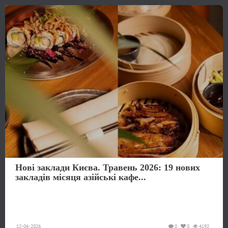
Нові заклади Києва. Травень 2026: 19 нових
закладів місяця азійські кафе...
12-06-2026
0
0
4192