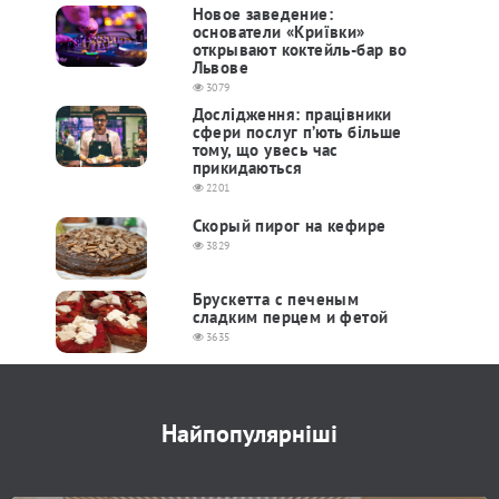
Новое заведение:
основатели «Криївки»
открывают коктейль-бар во
Львове
3079
Дослідження: працівники
сфери послуг п’ють більше
тому, що увесь час
прикидаються
2201
Скорый пирог на кефире
3829
Брускетта с печеным
сладким перцем и фетой
3635
Найпопулярніші