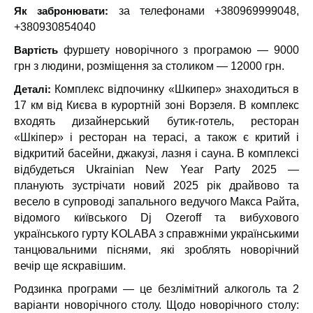
Як забронювати:
за телефонами +380969999048,
+380930854040
Вартість
фуршету новорічного з програмою — 9000
грн з людини, розміщення за столиком — 12000 грн.
Деталі:
Комплекс відпочинку «Шкипер» знаходиться в
17 км від Києва в курортній зоні Ворзеля. В комплекс
входять дизайнерський бутик-готель, ресторан
«Шкіпер» і ресторан на терасі, а також є критий і
відкритий басейни, джакузі, лазня і сауна. В комплексі
відбудеться Ukrаinian New Year Party 2025 —
планують зустрічати новий 2025 рік драйвово та
весело в супроводі запального ведучого Макса Райта,
відомого київського Dj Ozeroff та вибухового
українського гурту KOLABA з справжніми українськими
танцювальними піснями, які зроблять новорічний
вечір ще яскравішим.
Родзинка програми — це безлімітний алкоголь та 2
варіанти новорічного столу. Щодо новорічного столу: