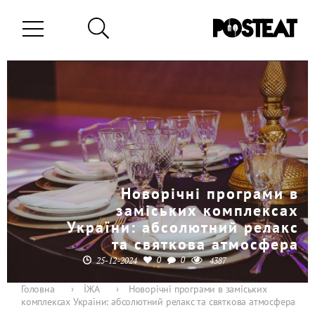
Новорічні програми в
заміських комплексах
України: абсолютний релакс
та святкова атмосфера
0
0
25-12-2024
4387
Головна
›
ЇЖА
›
Новорічні програми в заміських
комплексах України: абсолютний релакс та святкова атмосфера