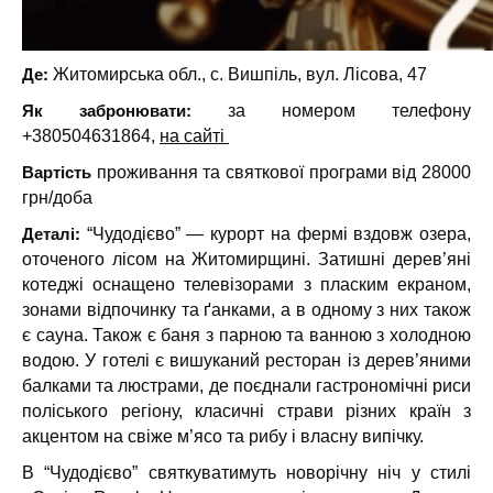
Де:
Житомирська обл., с. Вишпіль, вул. Лісова, 47
Як забронювати:
за номером телефону
+380504631864,
на сайті
Вартість
проживання та святкової програми від 28000
грн/доба
Деталі:
“Чудодієво” — курорт на фермі вздовж озера,
оточеного лісом на Житомирщині. Затишні дерев’яні
котеджі оснащено телевізорами з пласким екраном,
зонами відпочинку та ґанками, а в одному з них також
є сауна. Також є баня з парною та ванною з холодною
водою. У готелі є вишуканий ресторан із дерев’яними
балками та люстрами, де поєднали гастрономічні риси
поліського регіону, класичні страви різних країн з
акцентом на свіже м’ясо та рибу і власну випічку.
В “Чудодієво” святкуватимуть новорічну ніч у стилі