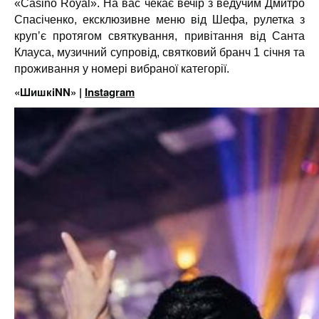
«Casino Royal». На вас чекає вечір з ведучим Дмитро
Спасіченко, ексклюзивне меню від Шефа, рулетка з
крупʼє протягом святкування, привітання від Санта
Клауса, музичний супровід, святковий бранч 1 січня та
проживання у номері вибраної категорії.
«ШишкiNN» |
Instagram