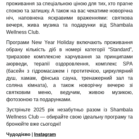
проживання за спеціальною ціною для тих, хто прагне
спокою та затишку. А також на вас чекатиме новорічна
ніч, наповнена яскравими враженнями: святкова
вечеря, жива музика та подарунки від Shambala
Wellness Club.
Програми New Year Holiday включають проживання
обрану кількість діб в номері категорії “Standard”,
триразове комплексне харчування за принципами
аюрведи, терапії оздоровлення, комплекс SPA
(басейн з гідромасажем і протитечією, циркулярний
душ, хамам, фінська сауна, тренажерний зал та
соляна кімната), а також новорічну вечерю зі
святковим меню, ведучим, живою музикою,
фотозоною та подарунками.
Зустріньте 2025 рік незабутньо разом із Shambala
Wellness Club — обирайте свою ідеальну програму та
бронюйте вже сьогодні!
Чудодієво |
Instagram