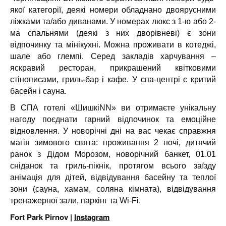
якої категорії, деякі номери обладнано двоярусними
ліжками та/або диванами. У номерах люкс з 1-ю або 2-
ма спальнями (деякі з них дворівневі) є зони
відпочинку та мінікухні. Можна проживати в котеджі,
шале або глемпі. Серед закладів харчування –
яскравий ресторан, прикрашений квітковими
стінописами, гриль-бар і кафе. У спа-центрі є критий
басейн і сауна.
В СПА готелі «ШишкіNN» ви отримаєте унікальну
нагоду поєднати гарний відпочинок та емоційне
відновлення. У новорічні дні на вас чекає справжня
магія зимового свята: проживання 2 ночі, дитячий
ранок з Дідом Морозом, новорічний банкет, 01.01
сніданок та гриль-пікнік, протягом всього заїзду
анімація для дітей, відвідування басейну та теплої
зони (сауна, хамам, соляна кімната), відвідування
тренажерної зали, паркінг та Wi-Fi.
Fort Park Pirnov |
Instagram