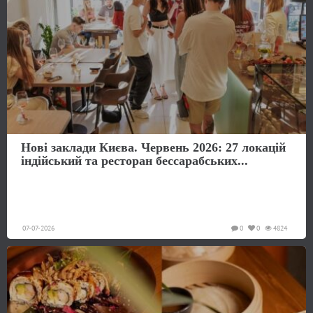
Нові заклади Києва. Червень 2026: 27 локацій
індійський та ресторан бессарабських...
07-07-2026
0
0
4824