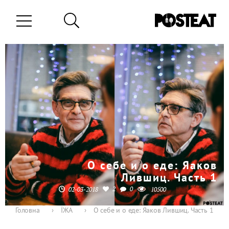
О себе и о еде: Яаков
Лившиц. Часть 1
2
0
02-03-2018
10500
Головна
›
ЇЖА
›
О себе и о еде: Яаков Лившиц. Часть 1