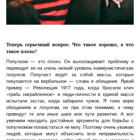
Теперь серьезный вопрос. Что такое хорошо, а что
такое плохо?
Популизм — это плохо. Он выхолащивает проблему и
переводит ее на очень низкий уровень коммунистических
лозунгов. Популист ведёт за собой массы, которые
покупаются на вербальное — слова и обещания. Яркий
пример — Революция 1917 года, когда бросили клич
«грабь награбленное» и люди-личности в единой массе
испытали экстаз, когда забирали чужое. Я тоже верю
обещаниям и лозунгам, но при этом понимаю, к чему
приведут те или иные шаги или пути развития. А вот
умением находить достойные аргументы для борьбы с
популизмом похвастаться не могу. Поэтому очень уважаю
людей, которые могут объяснить всю неправильность
популистских взглядов, найти общий язык с массами и