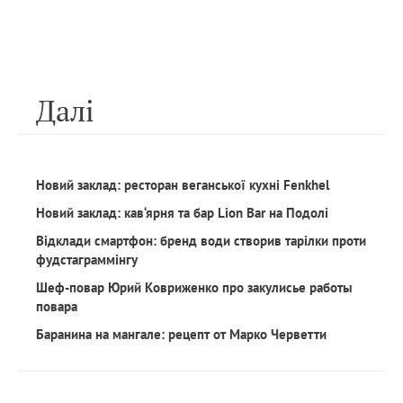
Далi
Новий заклад: ресторан веганської кухні Fenkhel
Новий заклад: кав‘ярня та бар Lion Bar на Подолі
Відклади смартфон: бренд води створив тарілки проти
фудстаграммінгу
Шеф-повар Юрий Ковриженко про закулисье работы
повара
Баранина на мангале: рецепт от Марко Черветти