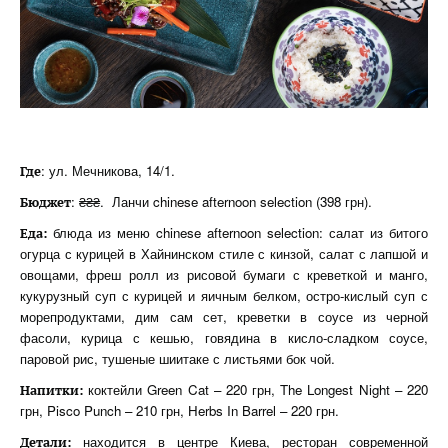
: ул. Мечникова, 14/1.
Где
: ₴₴₴. Ланчи chinese afternoon selection (398 грн).
Бюджет
блюда из меню chinese afternoon selection: салат из битого
Еда:
огурца с курицей в Хайнинском стиле с кинзой, салат с лапшой и
овощами, фреш ролл из рисовой бумаги с креветкой и манго,
кукурузный суп с курицей и яичным белком, остро-кислый суп с
морепродуктами, дим сам сет, креветки в соусе из черной
фасоли, курица с кешью, говядина в кисло-сладком соусе,
паровой рис, тушеные шиитаке с листьями бок чой.
коктейли Green Cat – 220 грн, The Longest Night – 220
Напитки
:
грн, Pisco Punch – 210 грн, Herbs In Barrel – 220 грн.
находится в центре Киева, ресторан современной
Детали: