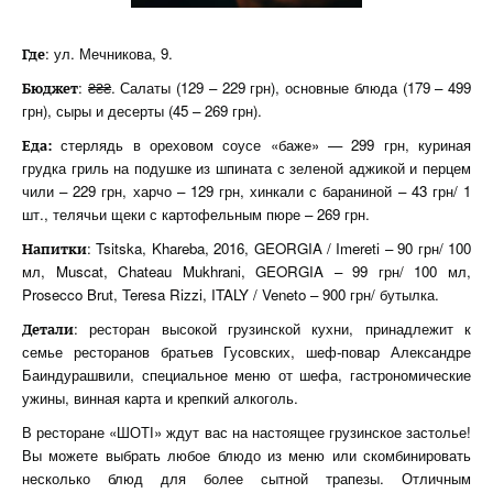
: ул. Мечникова, 9.
Где
: ₴₴₴. Салаты (129 – 229 грн), основные блюда (179 – 499
Бюджет
грн), сыры и десерты (45 – 269 грн).
стерлядь в ореховом соусе «баже» — 299 грн, куриная
Еда:
грудка гриль на подушке из шпината с зеленой аджикой и перцем
чили – 229 грн, харчо – 129 грн, хинкали с бараниной – 43 грн/ 1
шт., телячьи щеки с картофельным пюре – 269 грн.
: Tsitska, Khareba, 2016, GEORGIA / Imereti – 90 грн/ 100
Напитки
мл, Muscat, Chateau Mukhrani, GEORGIA – 99 грн/ 100 мл,
Prosecco Brut, Teresa Rizzi, ITALY / Veneto – 900 грн/ бутылка.
: ресторан высокой грузинской кухни, принадлежит к
Детали
семье ресторанов братьев Гусовских, шеф-повар Александре
Баиндурашвили, специальное меню от шефа, гастрономические
ужины, винная карта и крепкий алкоголь.
В ресторане «ШОТІ» ждут вас на настоящее грузинское застолье!
Вы можете выбрать любое блюдо из меню или скомбинировать
несколько блюд для более сытной трапезы. Отличным