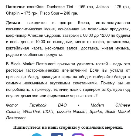
: коктейли: Duchesse Tini – 165 грн, Jalisco – 175 грн,
Напитки
Chaplin – 175 грн, Pisco Sour – 240 грн.
: находится в центре Киева, интеллектуальная
Детали
космополитическая кухня, основанная на локальных продуктах,
шеф-повар Алексей Сидоров, завтраки с 08:00 до 12:00 по будням
и весь день с 10:00 по выходным, меню от шефа, деликатесы,
коктейльная карта, несколько залов, доставка, живая музыка,
редкие и особенные продукты.
В Black Market Restaurant привыкли удивлять гостей – ведь это
ресторан гастрономических впечатлений! Если вы устали от
привычных блюд, приходите сюда на обед и выбирайте блюда с
самыми необычными вкусовыми сочетаниями. Почему бы не
попробовать, к примеру, телячий язык с гарниром из булгура под
соусом демигляс или фирменные черные тосты?
Фото: Facebook BAO • Modern Chinese
Cuisine, WhaiThai, ШОТІ, pizzeria Napule’, Sparks, Black Market
Restaurant
Підписуйтеся на наші сторінки у соціальних мережах
: