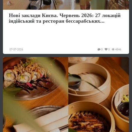
Нові заклади Києва. Червень 2026: 27 локацій
індійський та ресторан бессарабських...
07-07-2026
0
0
4846