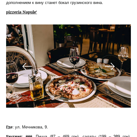
дополнением к вину станет бокал грузинского вина.
pizzeria Napule’
: ул. Мечникова, 9.
Где
: ₴₴₴. Пицца (87 – 469 грн), салаты (199 – 389 грн),
Бюджет