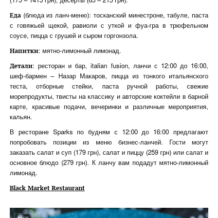
(блюда из ланч-меню): тосканский минестроне, табуле, паста
Еда
с говяжьей щекой, равиоли с уткой и фуа-гра в трюфельном
соусе, пицца с грушей и сыром горгонзола.
: мятно-лимонный лимонад.
Напитки
: ресторан и бар, italian fusion, ланчи с 12:00 до 16:00,
Детали
шеф-бармен – Назар Макаров, пицца из тонкого итальянского
теста, отборные стейки, паста ручной работы, свежие
морепродукты, твисты на классику и авторские коктейли в барной
карте, красивые подачи, вечеринки и различные мероприятия,
кальян.
В ресторане Sparks по будням с 12:00 до 16:00 предлагают
попробовать позиции из меню бизнес-ланчей. Гости могут
заказать салат и суп (179 грн), салат и пиццу (259 грн) или салат и
основное блюдо (279 грн). К ланчу вам подадут мятно-лимонный
лимонад.
Black Market Restaurant