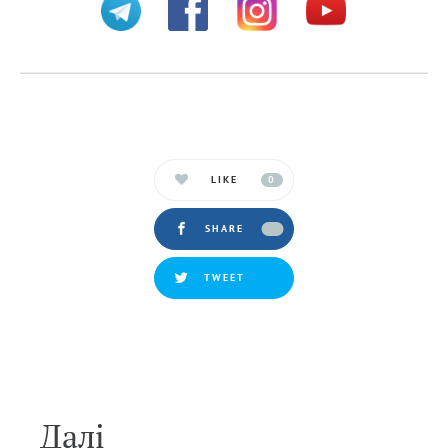
LIKE
0
SHARE
TWEET
Далi