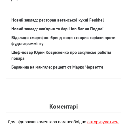
Новий заклад: ресторан веганської кухні Fenkhel
Новий заклад: кав‘ярня та бар Lion Bar на Подолі
Відклади смартфон: бренд води створив тарілки проти
фудстаграммінгу
Шеф-повар Юрий Ковриженко про закулисье работы
повара
Баранина на мангале: рецепт от Марко Черветти
Коментарi
Для вiдправки коментара вам необхiдно
авторизуватись.