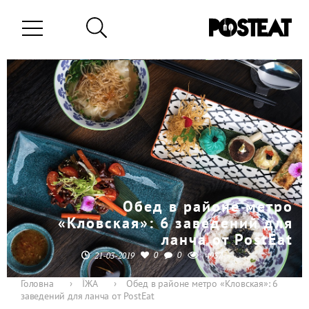
Обед в районе метро
«Кловская»: 6 заведений для
ланча от PostEat
0
0
21-03-2019
4937
Головна
›
ЇЖА
›
Обед в районе метро «Кловская»: 6
заведений для ланча от PostEat