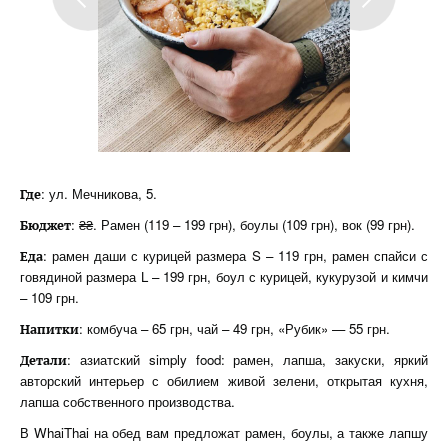
: ул. Мечникова, 5.
Где
: ₴₴. Рамен (119 – 199 грн), боулы (109 грн), вок (99 грн).
Бюджет
: рамен даши с курицей размера S – 119 грн, рамен спайси с
Еда
говядиной размера L – 199 грн, боул с курицей, кукурузой и кимчи
– 109 грн.
: комбуча – 65 грн, чай – 49 грн, «Рубик» — 55 грн.
Напитки
: азиатский simply food: рамен, лапша, закуски, яркий
Детали
авторский интерьер с обилием живой зелени, открытая кухня,
лапша собственного производства.
В WhaiThai на обед вам предложат рамен, боулы, а также лапшу