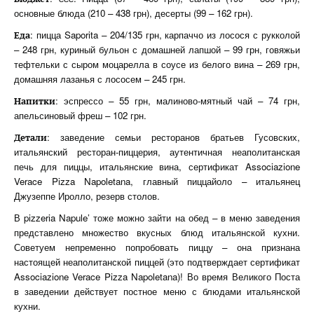
основные блюда (210 – 438 грн), десерты (99 – 162 грн).
: пицца Saporita – 204/135 грн, карпаччо из лосося с рукколой
Еда
– 248 грн, куриный бульон с домашней лапшой – 99 грн, говяжьи
тефтельки с сыром моцарелла в соусе из белого вина – 269 грн,
домашняя лазанья с лососем – 245 грн.
: эспрессо – 55 грн, малиново-мятный чай – 74 грн,
Напитки
апельсиновый фреш – 102 грн.
: заведение семьи ресторанов братьев Гусовских,
Детали
итальянский ресторан-пиццерия, аутентичная неаполитанская
печь для пиццы, итальянские вина, сертификат Associazione
Verace Pizza Napoletana, главный пиццайоло – итальянец
Джузеппе Иролло, резерв столов.
В pizzeria Napule’ тоже можно зайти на обед – в меню заведения
представлено множество вкусных блюд итальянской кухни.
Советуем непременно попробовать пиццу – она признана
настоящей неаполитанской пиццей (это подтверждает сертификат
Associazione Verace Pizza Napoletana)! Во время Великого Поста
в заведении действует постное меню с блюдами итальянской
кухни.