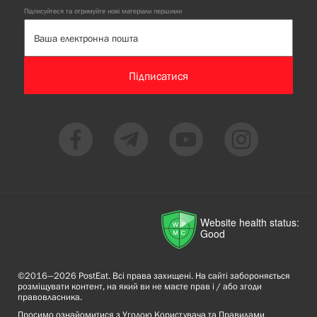
Підписуйтеся та отримуйте нові матеріали першими
Підписатися
Website health status:
Good
©2016—2026 PostEat. Всі права захищені. На сайті забороняється
розміщувати контент, на який ви не маєте прав і / або згоди
правовласника.
Просимо ознайомитися з
Угодою Користувача
та
Правилами