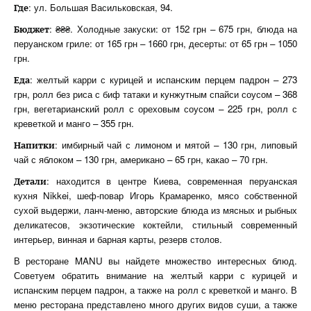
: ул. Большая Васильковская, 94.
Где
: ₴₴₴. Холодные закуски: от 152 грн – 675 грн, блюда на
Бюджет
перуанском гриле: от 165 грн – 1660 грн, десерты: от 65 грн – 1050
грн.
: желтый карри с курицей и испанским перцем падрон – 273
Еда
грн, ролл без риса с биф татаки и кунжутным спайси соусом – 368
грн, вегетарианский ролл с ореховым соусом – 225 грн, ролл с
креветкой и манго – 355 грн.
: имбирный чай с лимоном и мятой – 130 грн, липовый
Напитки
чай с яблоком – 130 грн, американо – 65 грн, какао – 70 грн.
: находится в центре Киева, современная перуанская
Детали
кухня Nikkei, шеф-повар Игорь Крамаренко, мясо собственной
сухой выдержи, ланч-меню, авторские блюда из мясных и рыбных
деликатесов, экзотические коктейли, стильный современный
интерьер, винная и барная карты, резерв столов.
В ресторане MANU вы найдете множество интересных блюд.
Советуем обратить внимание на желтый карри с курицей и
испанским перцем падрон, а также на ролл с креветкой и манго. В
меню ресторана представлено много других видов суши, а также