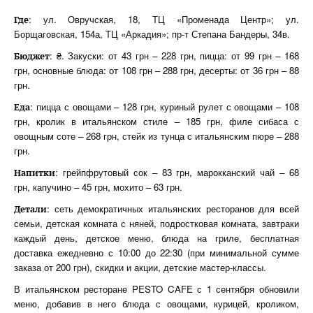
: ул. Овручская, 18, ТЦ «Променада Центр»; ул.
Где
Борщаговская, 154а, ТЦ «Аркадия»; пр-т Степана Бандеры, 34в.
: ₴. Закуски: от 43 грн – 228 грн, пицца: от 99 грн – 168
Бюджет
грн, основные блюда: от 108 грн – 288 грн, десерты: от 36 грн – 88
грн.
: пицца с овощами – 128 грн, куриный рулет с овощами – 108
Еда
грн, кролик в итальянском стиле – 185 грн, филе сибаса с
овощным соте – 268 грн, стейк из тунца с итальянским пюре – 288
грн.
: грейпфрутовый сок – 83 грн, марокканский чай – 68
Напитки
грн, капучино – 45 грн, мохито – 63 грн.
: сеть демократичных итальянских ресторанов для всей
Детали
семьи, детская комната с няней, подростковая комната, завтраки
каждый день, детское меню, блюда на гриле, бесплатная
доставка ежедневно с 10:00 до 22:30 (при минимальной сумме
заказа от 200 грн), скидки и акции, детские мастер-классы.
В итальянском ресторане PESTO CAFE с 1 сентября обновили
меню, добавив в него блюда с овощами, курицей, кроликом,