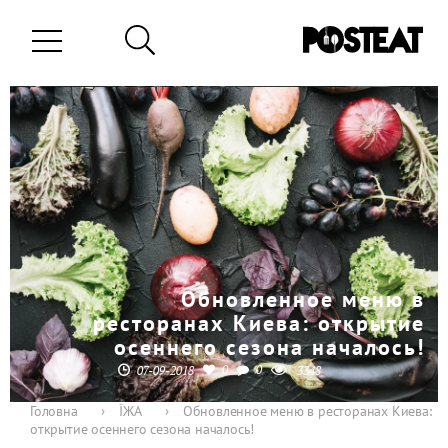
Обновленное меню в
ресторанах Киева: открытие
осеннего сезона началось!
0
0
07-09-2018
3348
Головна
›
ЇЖА
›
Обновленное меню в ресторанах Киева:
открытие осеннего сезона началось!