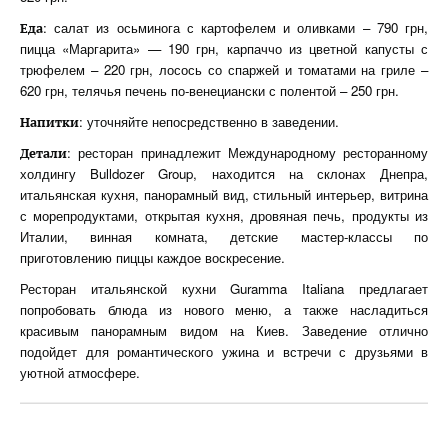
: салат из осьминога с картофелем и оливками – 790 грн,
Еда
пицца «Маргарита» — 190 грн, карпаччо из цветной капусты с
трюфелем – 220 грн, лосось со спаржей и томатами на гриле –
620 грн, телячья печень по-венециански с полентой – 250 грн.
: уточняйте непосредственно в заведении.
Напитки
: ресторан принадлежит Международному ресторанному
Детали
холдингу Bulldozer Group, находится на склонах Днепра,
итальянская кухня, панорамный вид, стильный интерьер, витрина
с морепродуктами, открытая кухня, дровяная печь, продукты из
Италии, винная комната, детские мастер-классы по
приготовлению пиццы каждое воскресение.
Ресторан итальянской кухни Guramma Italiana предлагает
попробовать блюда из нового меню, а также насладиться
красивым панорамным видом на Киев. Заведение отлично
подойдет для романтического ужина и встречи с друзьями в
уютной атмосфере.