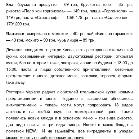
: брускетта прошутто – 69 грн, брускетта тоно – 85 грн,
Еда
ризотто «Поло кон горгонзола» — 149 грн, пицца «Горгонзола» —
149 грн, паста «Строганоф» — 139/ 179 грн, паста «Сальмоне» —
179/ 209 грн.
: американо с молоком – 40 грн, чай «Био спа гармония»
Напитки
— 43 грн, мохито – 99 грн, куба либре – 89 грн.
: находится в центре Киева, сеть ресторанов итальянской
Детали
кухни, современный интерьер, двухэтажный ресторан, открытая
кухня, бар на втором этаже, завтраки, ланчи по будням с 13:00 до
15:00, паста и пицца собственного приготовления, сезонные
предложения в меню, детское меню, завтраки, терраса, формат
take away.
Ресторан Vapiano радует любителей итальянской кухни новыми
предложениями в меню. Недавно в заведении обновилось
антипасти-меню – теперь гости могут попробовать 13 видов
антипасти на любой вкус по демократичной цене. Также
появились новые блюда и в основном меню – три вида ризотто,
два вида пасты, и три вида пиццы. Ищите в меню блюда с
пометкой NEW. И не забывайте, всё ингредиенты в блюдах
можно менять по собственному желанию!