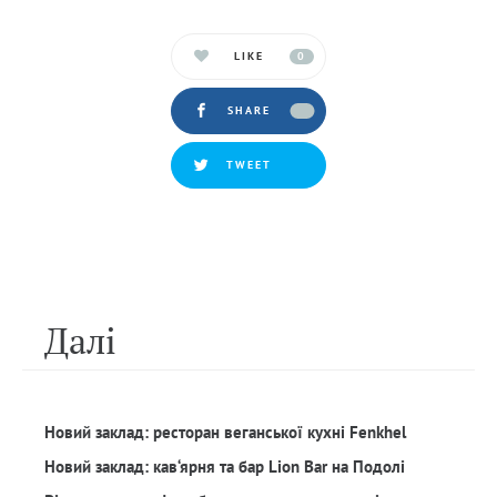
LIKE
0
SHARE
TWEET
Далi
Новий заклад: ресторан веганської кухні Fenkhel
Новий заклад: кав‘ярня та бар Lion Bar на Подолі