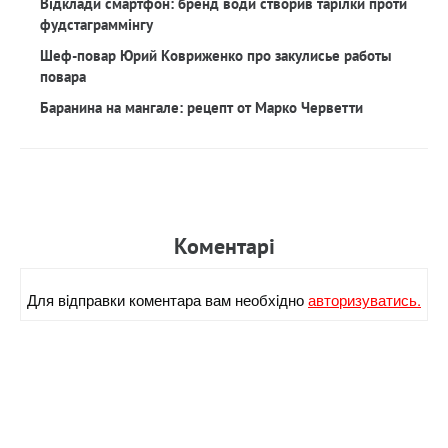
Відклади смартфон: бренд води створив тарілки проти
фудстаграммінгу
Шеф-повар Юрий Ковриженко про закулисье работы
повара
Баранина на мангале: рецепт от Марко Черветти
Коментарi
Для вiдправки коментара вам необхiдно
авторизуватись.