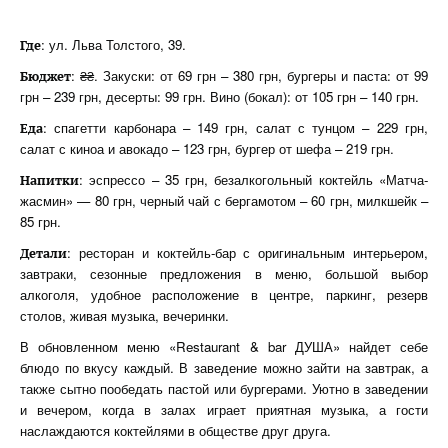
: ул. Льва Толстого, 39.
Где
: ₴₴. Закуски: от 69 грн – 380 грн, бургеры и паста: от 99
Бюджет
грн – 239 грн, десерты: 99 грн. Вино (бокал): от 105 грн – 140 грн.
: спагетти карбонара – 149 грн, салат с тунцом – 229 грн,
Еда
салат с киноа и авокадо – 123 грн, бургер от шефа – 219 грн.
: эспрессо – 35 грн, безалкогольный коктейль «Матча-
Напитки
жасмин» — 80 грн, черный чай с бергамотом – 60 грн, милкшейк –
85 грн.
: ресторан и коктейль-бар с оригинальным интерьером,
Детали
завтраки, сезонные предложения в меню, большой выбор
алкоголя, удобное расположение в центре, паркинг, резерв
столов, живая музыка, вечеринки.
В обновленном меню «Restaurant & bar ДУША» найдет себе
блюдо по вкусу каждый. В заведение можно зайти на завтрак, а
также сытно пообедать пастой или бургерами. Уютно в заведении
и вечером, когда в залах играет приятная музыка, а гости
наслаждаются коктейлями в обществе друг друга.