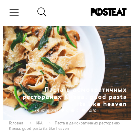
Паста в демократичных
ресторанах Киева: good pasta
its like heaven
0
0
07-08-2018
4170
Головна
›
ЇЖА
›
Паста в демократичных ресторанах
Киева: good pasta its like heaven