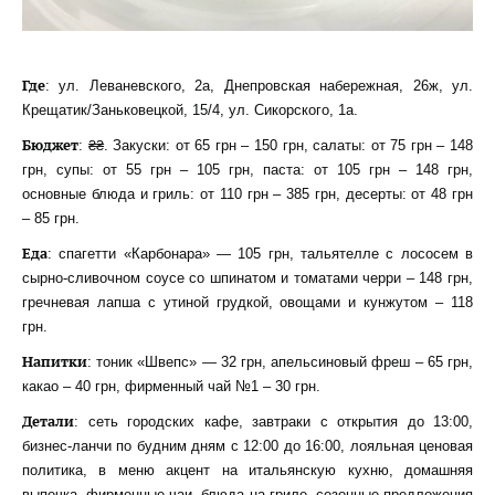
Где
: ул. Леваневского, 2а, Днепровская набережная, 26ж, ул.
Крещатик/Заньковецкой, 15/4, ул. Сикорского, 1а.
Бюджет
: ₴₴. Закуски: от 65 грн – 150 грн, салаты: от 75 грн – 148
грн, супы: от 55 грн – 105 грн, паста: от 105 грн – 148 грн,
основные блюда и гриль: от 110 грн – 385 грн, десерты: от 48 грн
– 85 грн.
Еда
: спагетти «Карбонара» — 105 грн, тальятелле с лососем в
сырно-сливочном соусе со шпинатом и томатами черри – 148 грн,
гречневая лапша с утиной грудкой, овощами и кунжутом – 118
грн.
Напитки
: тоник «Швепс» — 32 грн, апельсиновый фреш – 65 грн,
какао – 40 грн, фирменный чай №1 – 30 грн.
Детали
: сеть городских кафе, завтраки с открытия до 13:00,
бизнес-ланчи по будним дням с 12:00 до 16:00, лояльная ценовая
политика, в меню акцент на итальянскую кухню, домашняя
выпечка, фирменные чаи, блюда на гриле, сезонные предложения