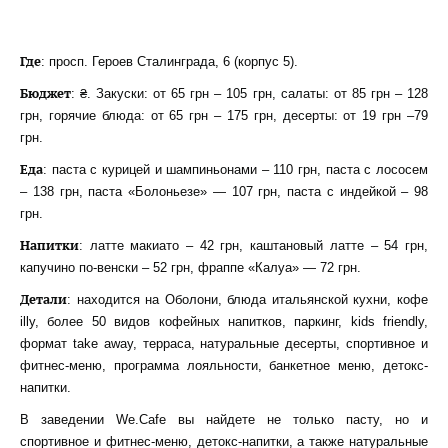
Где
: просп. Героев Сталинграда, 6 (корпус 5).
Бюджет
: ₴. Закуски: от 65 грн – 105 грн, салаты: от 85 грн – 128
грн, горячие блюда: от 65 грн – 175 грн, десерты: от 19 грн –79
грн.
Еда
: паста с курицей и шампиньонами – 110 грн, паста с лососем
– 138 грн, паста «Болоньезе» — 107 грн, паста с индейкой – 98
грн.
Напитки
: латте макиато – 42 грн, каштановый латте – 54 грн,
капучино по-венски – 52 грн, фраппе «Калуа» — 72 грн.
Детали
: находится на Оболони, блюда итальянской кухни, кофе
illy, более 50 видов кофейных напитков, паркинг, kids friendly,
формат take away, терраса, натуральные десерты, спортивное и
фитнес-меню, программа лояльности, банкетное меню, детокс-
напитки.
В заведении We.Cafe вы найдете не только пасту, но и
спортивное и фитнес-меню, детокс-напитки, а также натуральные