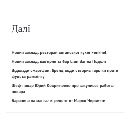
Далi
Новий заклад: ресторан веганської кухні Fenkhel
Новий заклад: кав‘ярня та бар Lion Bar на Подолі
Відклади смартфон: бренд води створив тарілки проти
фудстаграммінгу
Шеф-повар Юрий Ковриженко про закулисье работы
повара
Баранина на мангале: рецепт от Марко Черветти