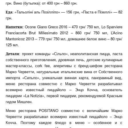
грн. Вино (бутылка): от 400 грн – 860 грн.
: «Тальоліні аль Позілліпо» — 156 грн, «Паста е Пізеллі» — 82
Еда
грн.
: Ocone Giano Greco 2016 – 470 грн/ 750 мл, Lo Sparviere
Напитки
Franciacorta Brut Millesimato 2012 – 860 грн/ 750 мл, L’Acino
Mantonicoz 2013 – 779 грн/ 750 мл, домашнее белое вино – 80 грн/
125 мл.
: проект команды «Сільпо», неаполитанская пицца, паста
Детали
собственного приготовления, дровяная печь, детские кулинарные
мастер-классы, сork fee, аперитивы с бренд-шефом ресторана
Марко Черветти, натуральные итальянские вина от Собственного
импорта «Сильпо», уникальная винная карта, панорамный вид,
меню ресторана совместно с Марко Черветти разрабатывал
всемирно известный пиццайоло – Энцо Кочча, основатель
пиццерии «La Notizia», первой пиццерии, рекомендуемой Красным
гидом Мишлен.
Меню ресторана POSITANO совместно с величайшим Марко
Черветти разрабатывал всемирно известный пиццайоло – Энцо
Кочча. Поэтому каждое блюдо в меню – особенное и с