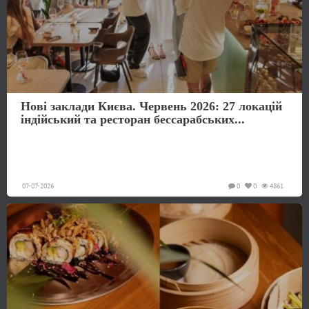
Нові заклади Києва. Червень 2026: 27 локацій
індійський та ресторан бессарабських...
07-07-2026
0
0
4861