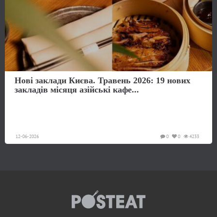
Нові заклади Києва. Травень 2026: 19 нових
закладів місяця азійські кафе...
12-06-2026
0
0
4233