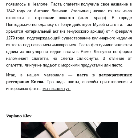
появилось в Неаполе. Паста спагетти получила свое название в
1842 году от Антонио Вивиани. Итальянец назвал их так из-за
схожести с отрезками шпагата (итал. spago). В городе
Понтедассио неподалеку от Генуи действует Музей спагетти. Там
хранится нотариальный акт (из генуэзского архива) от 4 февраля
1279 года, подтверждающий существование кулинарного изделия
из теста под названием «макаронис». Паста феттуччине является
одним из популярных видов пасты в Риме. Лингуине по форме
напоминает спагетти, но слегка сплюснуты. В отличие от
спагетти, лингуине подают с морскими продуктами или песто.
паста в демократичных
Итак, в нашем материале —
ресторанах Киева.
Про виды пасты, способы приготовления и
интересные факты
мы писали тут.
Vapiano Kiev