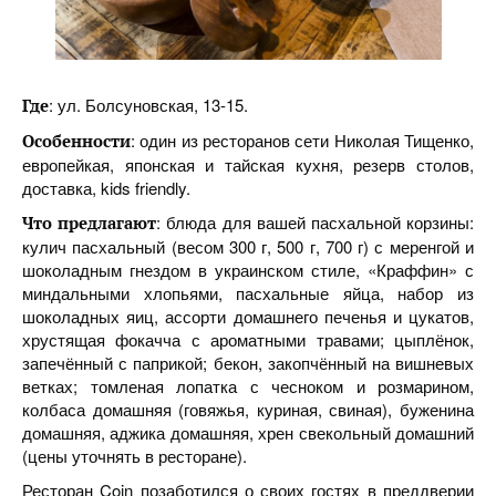
: ул. Болсуновская, 13-15.
Где
: один из ресторанов сети Николая Тищенко,
Особенности
европейкая, японская и тайская кухня, резерв столов,
доставка, kids friendly.
: блюда для вашей пасхальной корзины:
Что предлагают
кулич пасхальный (весом 300 г, 500 г, 700 г) с меренгой и
шоколадным гнездом в украинском стиле, «Краффин» с
миндальными хлопьями, пасхальные яйца, набор из
шоколадных яиц, ассорти домашнего печенья и цукатов,
хрустящая фокачча с ароматными травами; цыплёнок,
запечённый с паприкой; бекон, закопчённый на вишневых
ветках; томленая лопатка с чесноком и розмарином,
колбаса домашняя (говяжья, куриная, свиная), буженина
домашняя, аджика домашняя, хрен свекольный домашний
(цены уточнять в ресторане).
Ресторан Coin позаботился о своих гостях в преддверии