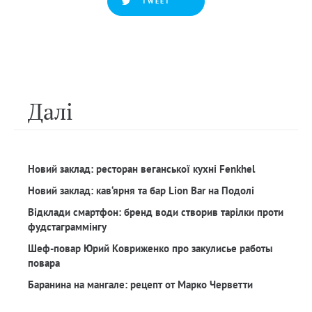
TWEET
Далi
Новий заклад: ресторан веганської кухні Fenkhel
Новий заклад: кав‘ярня та бар Lion Bar на Подолі
Відклади смартфон: бренд води створив тарілки проти
фудстаграммінгу
Шеф-повар Юрий Ковриженко про закулисье работы
повара
Баранина на мангале: рецепт от Марко Черветти