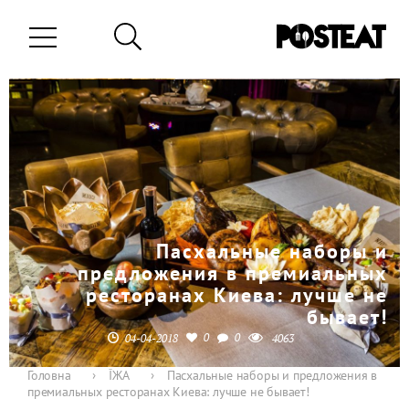
Пасхальные наборы и
предложения в премиальных
ресторанах Киева: лучше не
бывает!
0
0
04-04-2018
4063
Головна
›
ЇЖА
›
Пасхальные наборы и предложения в
премиальных ресторанах Киева: лучше не бывает!