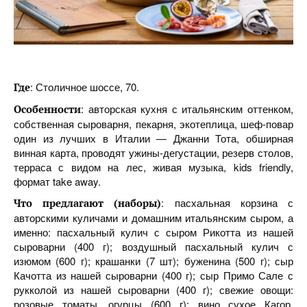
: Столичное шоссе, 70.
Где
: авторская кухня с итальянским оттенком,
Особенности
собственная сыроварня, пекарня, экотеплица, шеф-повар
один из лучших в Италии — Джанни Тота, обширная
винная карта, проводят ужины-дегустации, резерв столов,
терраса с видом на лес, живая музыка, kids friendly,
формат take away.
: пасхальная корзина с
Что предлагают (наборы)
авторскими куличами и домашним итальянским сыром, а
именно: пасхальный кулич с сыром Рикотта из нашей
сыроварни (400 г); воздушный пасхальный кулич с
изюмом (600 г); крашанки (7 шт); буженина (500 г); сыр
Качотта из нашей сыроварни (400 г); сыр Примо Сале с
рукколой из нашей сыроварни (400 г); свежие овощи:
розовые томаты, огурцы (600 г); вино сухое Кагор,