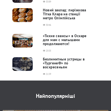
3389
Новий заклад: пиріжкова
Тітка Клара на станції
метро Олімпійська
3046
«Тихие сеансы» в Оскаре
для мам с малышами
продолжаются!
2503
Безлимитные устрицы в
«ТургенеФ» по
воскресеньям
2159
Найпопулярніші