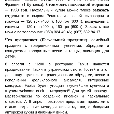
Франция (1 бутылка).
Стоимость пасхальной корзины
Пасхальный кулич можно также
— 1950 грн.
заказать
: с сыром Рикотта из нашей сыроварни и
отдельно
изюмом — 120 грн (400 г), 160 грн (600 г); воздушный с
изюмом — 120 грн (400 г), 160 грн (600 г). Заказать все
можно по телефонам: (050) 324-40-46; ‎‎‎‎‎‎‎‎‎‎‎‎ (067) 632-84-17.
семейный
Что предлагают (Пасхальный праздник):
праздник с традиционными гуляниями, обрядами и
конкурсами, колоритные песни и танцы, анимация для
детей.
8 апреля в 16:00 в ресторане Fabius начнется
празднование Пасхи в украинском стиле. Гостей в этот
день ждут гуляния с традиционными обрядами, песни в
исполнении фольклорного ансамбля, интересные
конкурсы. Fabius будет угощать вкуснейшим куличом и
жгучим welcome drink – медовухой! Для детей проведут
мастер-классы по созданию писанок и пасхальных
открыток. А 9 апреля ресторан предлагает продолжить
отдых под легкие мелодии живой музыки, с блюдами
авторской кухни и любимым вином.