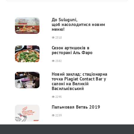
До Suluguni,
щоб насолодитися новим
меню!
2310
Сезон артишоків в
ресторані Аль Фаро
2382
Новий заклад: стаціонарна
точка Plagiat Contact Bar у
салоні на Великій
Васильківський
2295
Пальмовая Ветвь 2019
2259