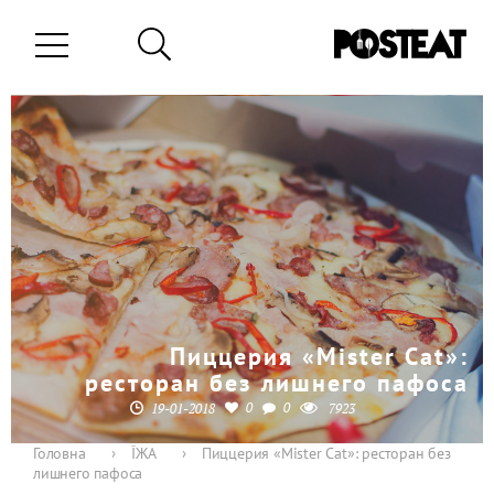
Пиццерия «Mister Cat»:
ресторан без лишнего пафоса
0
0
19-01-2018
7923
Головна
›
ЇЖА
›
Пиццерия «Mister Cat»: ресторан без
лишнего пафоса