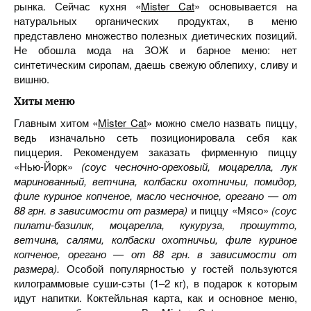
рынка. Сейчас кухня «
Mister Cat
» основывается на
натуральных органических продуктах, в меню
представлено множество полезных диетических позиций.
Не обошла мода на ЗОЖ и барное меню: нет
синтетическим сиропам, даешь свежую облепиху, сливу и
вишню.
Хиты меню
Главным хитом «
Mister Cat
» можно смело назвать пиццу,
ведь изначально сеть позиционировала себя как
пиццерия. Рекомендуем заказать фирменную пиццу
«Нью-Йорк»
(соус чесночно-ореховый, моцарелла, лук
маринованный, ветчина, колбаски охотничьи, помидор,
филе куриное копченое, масло чесночное, орегано — от
88 грн. в зависимости от размера)
и пиццу «Мясо»
(соус
пилати-базилик, моцарелла, кукуруза, прошутто,
ветчина, салями, колбаски охотничьи, филе куриное
копченое, орегано — от 88 грн. в зависимости от
размера).
Особой популярностью у гостей пользуются
килограммовые суши-сэты (1–2 кг), в подарок к которым
идут напитки. Коктейльная карта, как и основное меню,