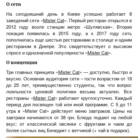
О сети
На сегодняшний день в Киеве успешно работает 8
заведений сети «
Mister Cat
». Первый ресторан открылся в
2012 году возле станции метро «Шулявская». Вторая
локация появилась в 2015 году, а к 2017 году сеть
пополнилась еще шестью ресторанами в столице и одним
рестораном в Днепре. Это свидетельствует о высоком
спросе и однозначной популярности «
Mister Cat
».
О концепции
Три главных принципа «
Mister Cat
» — доступно, быстро и
вкусно. Основная аудитория сети – гости возрастом от 18
до 25 лет, преимущественно студенты, так что вопрос
лояльности ценовой политики весьма актуален. Все
рестораны «
Mister Cat
» работают круглосуточно. Каждый
период дня посвящен той или иной программе. С 5 до 11
утра в «Mister Cat» действует меню завтраков. Цены на
завтраки начинаются от 38 грн. Блюда подают на любой
вкус: от классической овсянки с фруктами и чаем до
более сытных яиц Бенедикт с ветчиной (+ чай в подарок).