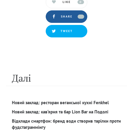
LIKE
0
SHARE
TWEET
Далi
Новий заклад: ресторан веганської кухні Fenkhel
Новий заклад: кав‘ярня та бар Lion Bar на Подолі
Відклади смартфон: бренд води створив тарілки проти
фудстаграммінгу