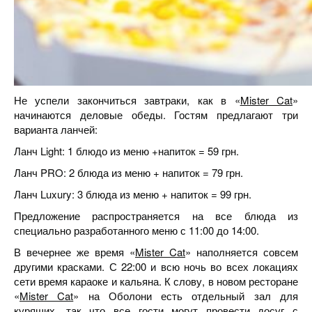
Не успели закончиться завтраки, как в «
Mister Cat
»
начинаются деловые обеды. Гостям предлагают три
варианта ланчей:
Ланч Light: 1 блюдо из меню +напиток = 59 грн.
Ланч PRO: 2 блюда из меню + напиток = 79 грн.
Ланч Luxury: 3 блюда из меню + напиток = 99 грн.
Предложение распространяется на все блюда из
специально разработанного меню с 11:00 до 14:00.
В вечернее же время «
Mister Cat
» наполняется совсем
другими красками. С 22:00 и всю ночь во всех локациях
сети время караоке и кальяна. К слову, в новом ресторане
«
Mister Cat
» на Оболони есть отдельный зал для
курящих, так что все гости могут провести досуг с