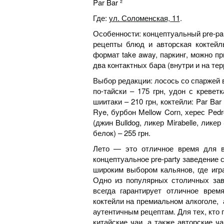
Par Bar ²
Где:
ул. Соломенская, 11
.
Особенности: концептуальный pre-par
рецепты блюд и авторская коктейль
формат take away, паркинг, можно пр
два контактных бара (внутри и на тер
Выбор редакции: лосось со спаржей 
по-тайски – 175 грн, удон с кревет
шиитаки – 210 грн, коктейли: Par Ba
Rye, бурбон Mellow Corn, херес Pedr
(джин Bulldog, ликер Mirabelle, лик
белок) – 255 грн.
Лето — это отличное время для в
концептуальное pre-party заведение 
широким выбором кальянов, где игр
Одно из популярных столичных зав
всегда гарантирует отличное врем
коктейли на премиальном алкоголе, 
аутентичным рецептам. Для тех, кто 
китайские чаи, а также авторские 