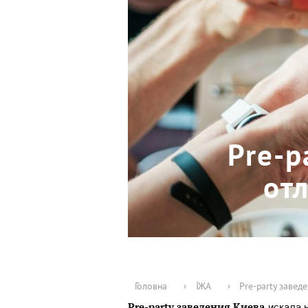
Pre-p
от
Головна
›
ЇЖА
›
Pre-party завед
искала 
Pre-party заведения Киева