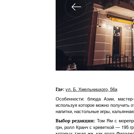
ул. Б. Хмельницкого, 56а
Где:
Особенности: блюда Азии, мастер
используя которое можно получить 
напитки, настольные игры, кальянная
Том Ям с морепро
Выбор редакции:
грн, ролл Кранч с креветкой — 195 г
которых такая же, как ролл Филаде