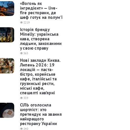
«Вогонь як
інгредієнт» — live-
fire ресторани, де
шеф готує на полум’ї
2219
Історія бренду
Minelly: українська
кава, створена
людьми, закоханими
у свою справу
365
Нові заклади Києва.
Липень 2026: 19
локацій — паста-
бістро, корейське
кафе, італійські та
грузинські рести,
міські кафе,
спешелті кав’ярні
339
СІЛЬ оголосила
шортліст: хто
претендує на звання
найкращого
ресторану України
240