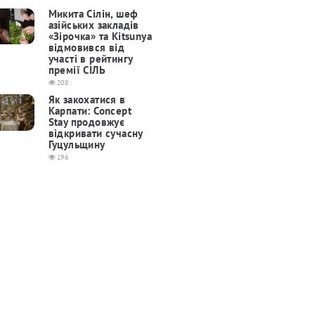
Микита Сілін, шеф
азійських закладів
«Зірочка» та Kitsunya
відмовився від
участі в рейтингу
премії СІЛЬ
208
Як закохатися в
Карпати: Concept
Stay продовжує
відкривати сучасну
Гуцульщину
196