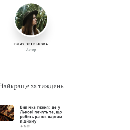
ЮЛИЯ ЗВЕРЬКОВА
Автор
Найкраще за тиждень
Випічка тижня: де у
Львові печуть те, що
робить ранок вартим
підйому
3615