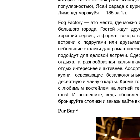
популярностью), Ясай сарада с кури
Лимонад маракуйя — 185 за 1л.
Fog Factory — это место, где можно 
большого города. Гостей ждут дру
хороший сервис, а формат вечера в
встречи с подругами или друзьями
небольшие столики для романтическо
подойдут для деловой встречи. Сде
отдыха, а разнообразная кальянн
отдых интереснее и активнее. Ассор
кухни, освежающие безалкогольны
десертную и чайную карты. Кроме тог
с любимым коктейлем на летней тер
must. И поспешите, ведь обновлён
бронируйте столики и заказывайте вк
Par Bar ²