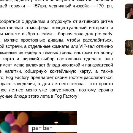
цей терияки — 157грн, черничный чизкейк — 170 грн,
собраться с друзьями и отдохнуть от активного ритма
жественная атмосфера, концептуальный интерьер и
ы можете выбрать сами – барная зона для pre-party
, мягкие просторные диваны, чтобы расслабиться,
й встречи, а отдельные комнаты или VIP-зал отлично
ржанный интерьер в темных тонах, настроит на волну
ая карта и широкий выбор настольных сделают ваш
тимент меню включает блюда японской и паназиатской
е напитки, обширную коктейльную карту, а также
о, Fog Factory предлагает своим гостям расслабиться
расе заведения, а для летнего сезона – это просто
ное летнее меню уже запустилось, поэтому срочно
усные блюда этого лета в Fog Factory!