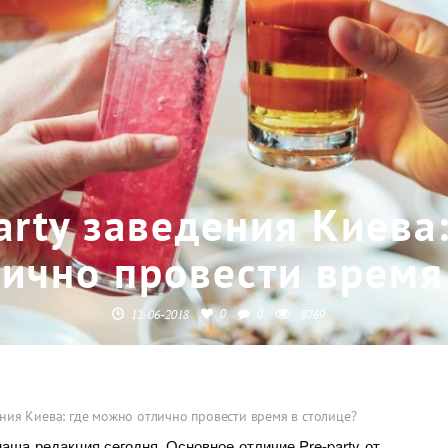
arty заведения Киева
лично провести время
0
0
12-06-2018
8769
ения Киева: где можно отлично провести время в столице?
наша редакция сегодня. Основное отличие Pre-party от