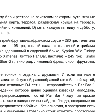
ty бар и ресторан с азиатским вектором: аутентичные
ная карта, терраса, раздвижная крыша на террасе,
ийти с компанией, Dj сеты каждую пятницу и субботу,
расе).
в грейпфрутово-шафрановом соусе – 280 грн, телятина
ками – 195 грн, теплый салат с телятиной и грибами
r (выдержанный в окуренной бочке, бурбон Wild Turkey
o Ximenez, биттер Par Bar, пастила) – 245 грн; Kimbo
ер Sloe Gin, виноград, лимонный фреш, сироп фруктозы,
ечеринок и отдыха с друзьями. И если вы ищете
с азиатской кухней, разнообразной коктейльной картой,
ают отличные DJ сеты — отправляйтесь в Par Bar ².
едений, которое давно оценила киевская молодежь,
япрепровождение. Гостей Par Bar ² ждут авторские
а также в заведении вы найдете блюда, созданные по
предпочитает обойтись без алкоголя, в заведении есть
чаи и лимонады. Отдельно стоит отметить просторную