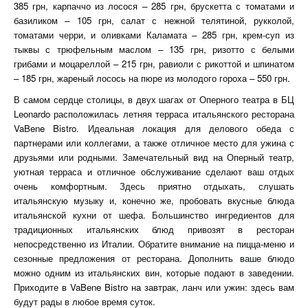
385 грн, карпаччо из лосося – 285 грн, брускетта с томатами и
базиликом – 105 грн, салат с нежной телятиной, рукколой,
томатами черри, и оливками Каламата – 285 грн, крем-суп из
тыквы с трюфельным маслом – 135 грн, ризотто с белыми
грибами и моцареллой – 215 грн, равиоли с рикоттой и шпинатом
– 185 грн, жареный лосось на пюре из молодого гороха – 550 грн.
В самом сердце столицы, в двух шагах от Оперного театра в БЦ
Leonardo расположилась летняя терраса итальянского ресторана
VaBene Bistro. Идеальная локация для делового обеда с
партнерами или коллегами, а также отличное место для ужина с
друзьями или родными. Замечательный вид на Оперный театр,
уютная терраса и отличное обслуживание сделают ваш отдых
очень комфортным. Здесь приятно отдыхать, слушать
итальянскую музыку и, конечно же, пробовать вкусные блюда
итальянской кухни от шефа. Большинство ингредиентов для
традиционных итальянских блюд привозят в ресторан
непосредственно из Италии. Обратите внимание на пицца-меню и
сезонные предложения от ресторана. Дополнить ваше блюдо
можно одним из итальянских вин, которые подают в заведении.
Приходите в VaBene Bistro на завтрак, ланч или ужин: здесь вам
будут рады в любое время суток.