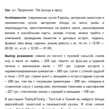
: ул. Прорезная, 15а (въезд в арку).
Где
: современная кухня Европы, авторская азиатская и
Особенности
паназиатская кухни, авторские блюда из мяса, рыбы и
морепродуктов, приготовленные на робата гриле, разнообразная
винная и коктейльная карты, резерв столов, можно прийти с
компанией, проведение банкетов и деловых встреч, терраса,
формат take away, паркинг, режим работы с вс. по пн. с 12:00 —
00:00, пт. и сб. с 12:00 — 01:00.
: севиче из лосося с луковой сальсой, соком
Выбор редакции
юзу и желе из лайма – 225 грн, паштет из фуа-гра и куриной
печени с малиновым желе – 157 грн, сырное ассорти с
карамелизированным кумкватом – 265 грн, салат с утиной грудкой
и личи – 219 грн, спринг-ролл с овощами и остро-сладким соусом
– 239 грн, том ям с тигровыми креветками – 298 грн, говядина в
сливочном соусе с каперсами, вялеными томатами и картофелем
– 227 грн, стеклянная лапша с курицей и овощами – 158 грн.
В ресторане Tolstiy&Tonkiy / Толстый и Тонкий вы найдете блюда
европейской, азиатской и паназиатской кухонь. В этом сезоне