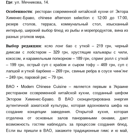
: ул. Мечникова, 14.
Где
: ресторан современной китайской кухни от Эктора
Особенности
Хименес-Браво, chinese afternoon selection с 12:00 до 17:00,
резерв столов, терраса, коммунальный стол, изысканный
интерьер, широкий выбор блюд из рыбы и морепродуктов, вина из
разных уголков мира.
: ксяо лонг бао с уткой – 219 грн, черный
Выбор редакции
димсам с лобстером – 329 грн, хрустящие кальмары с чили,
кокосом, и карамельным попкорном – 189 грн, спринг ролл с уткой
– 199 грн, острый суп с крабом и сыром тофу – 469 грн, суп с
лапшой и уткой барбекю – 269 грн, свиные ребра в соусе чинк’янг
– 249 грн, паровой рис – 79 грн.
BAO • Modern Chinese Cuisine – является первым в Украине
рестораном cсовременной китайской кухни, созданный шефом
Эктором Хименес-Браво. В ВАО сконцентрирована энергия
аутентичной азиатской культуры, которая вдохновила шефа на
создание концепции заведения. Открытой кухня, которая
отделена от основных залов панорамными окнами, дает
возможность гостям наблюдать за процессом создания блюд.
Если вы пришли в ВАО, закажите традиционные гимс и ю май,