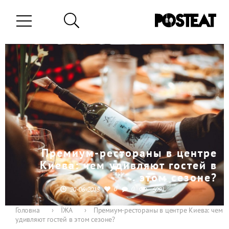
Премиум-рестораны в центре
Киева: чем удивляют гостей в
этом сезоне?
0
0
20-06-2018
6091
Головна
›
ЇЖА
›
Премиум-рестораны в центре Киева: чем
удивляют гостей в этом сезоне?