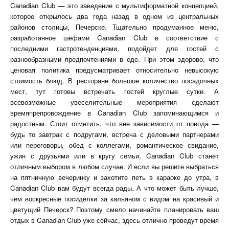
Canadian Club — это заведение с мультиформатной концепцией,
которое открылось два года назад в одном из центральных
районов столицы, Печерске. Тщательно продуманное меню,
разработанное шефами Canadian Club в соответствие с
последними гастротенденциями, подойдет для гостей с
разнообразными предпочтениями в еде. При этом здорово, что
ценовая политика предусматривает относительно невысокую
стоимость блюд. В ресторане большое количество посадочных
мест, тут готовы встречать гостей круглые сутки. А
всевозможные увеселительные мероприятия сделают
времяпрепровождение в Canadian Club запоминающимся и
радостным. Стоит отметить, что вне зависимости от повода —
будь то завтрак с подругами, встреча с деловыми партнерами
или переговоры, обед с коллегами, романтическое свидание,
ужин с друзьями или в кругу семьи, Canadian Club станет
отличным выбором в любом случае. И если вы решите выбраться
на пятничную вечеринку и захотите петь в караоке до утра, в
Canadian Club вам будут всегда рады. А что может быть лучше,
чем воскресные посиделки за кальяном с видом на красивый и
цветущий Печерск? Поэтому смело начинайте планировать ваш
отдых в Canadian Club уже сейчас, здесь отлично проведут время