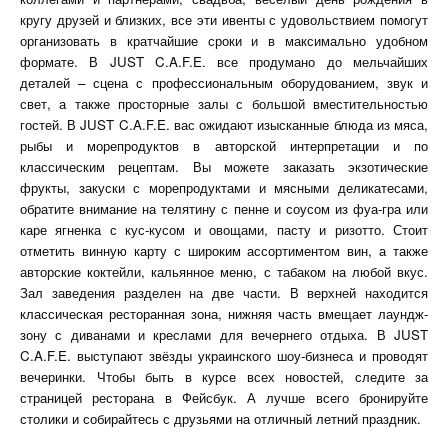
кругу друзей и близких, все эти ивенты с удовольствием помогут
организовать в кратчайшие сроки и в максимально удобном
формате. В JUST C.A.F.E. все продумано до мельчайших
деталей – сцена с профессиональным оборудованием, звук и
свет, а также просторные залы с большой вместительностью
гостей. В JUST C.A.F.E. вас ожидают изысканные блюда из мяса,
рыбы и морепродуктов в авторской интерпретации и по
классическим рецептам. Вы можете заказать экзотические
фрукты, закуски с морепродуктами и мясными деликатесами,
обратите внимание на телятину с пенне и соусом из фуа-гра или
каре ягненка с кус-кусом и овощами, пасту и ризотто. Стоит
отметить винную карту с широким ассортиментом вин, а также
авторские коктейли, кальянное меню, с табаком на любой вкус.
Зал заведения разделен на две части. В верхней находится
классическая ресторанная зона, нижняя часть вмещает лаундж-
зону с диванами и креслами для вечернего отдыха. В JUST
C.A.F.E. выступают звёзды украинского шоу-бизнеса и проводят
вечеринки. Чтобы быть в курсе всех новостей, следите за
страницей ресторана в Фейсбук. А лучше всего бронируйте
столики и собирайтесь с друзьями на отличный летний праздник.