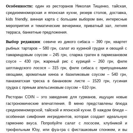
Особенности
:
один из ресторанов Николая Тищенко, тайская,
средиземноморская и японская кухни, резерв столов, доставка,
kids friendly, винная карта с большим выбором вин, интересные
мероприятия и тематические вечеринки, приватный зал, летняя
терраса, банкетные предложения.
Выбор редакции
: севиче из дикого сибаса – 390 грн, квартет
рыбных тартаров – 580 грн, салат из куриной грудки и овощей с
тамариндовым соусом – 245 грн, спаржа гратен в пармезановом
соусе – 430 грн, жареный рис с курицей – 260 грн, филе
шотландского лосося – 315 грн, филе сибаса с припущенными
овощами, ароматным киноа и базиликовым соусом – 540 грн,
паназиатская треска в банановом листе – 1520 грн, гусиная
грудка с пряным апельсиновым соусом – 610 грн.
Ресторан COIN – это заведение для гурманов, ищущих новые
гастрономические впечатления. В меню представлены блюда
средиземноморской, тайской и японской кухни. В каждом блюде –
особенная симфония ингредиентов, которая создает идеальную
гармонию вкуса. Попробуйте салат с лососем, клубникой и
трюфельным Юзу, или фуа-гра с фисташковым спонжем, и вы