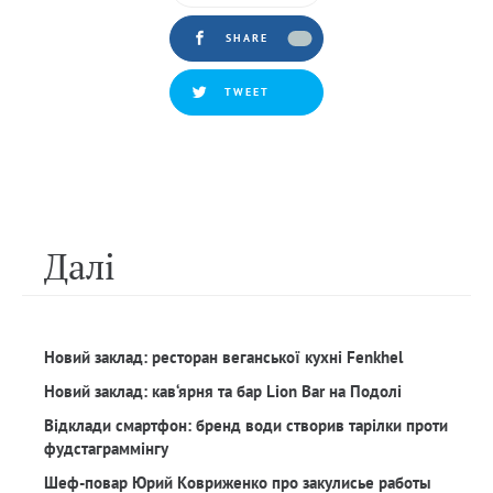
SHARE
TWEET
Далi
Новий заклад: ресторан веганської кухні Fenkhel
Новий заклад: кав‘ярня та бар Lion Bar на Подолі
Відклади смартфон: бренд води створив тарілки проти
фудстаграммінгу
Шеф-повар Юрий Ковриженко про закулисье работы