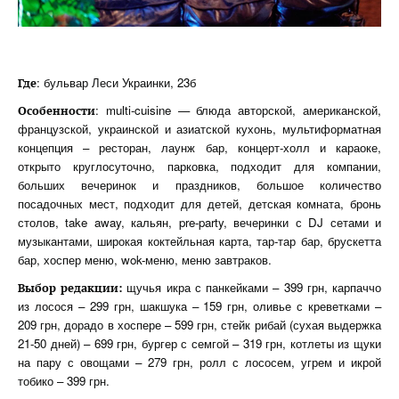
: бульвар Леси Украинки, 23б
Где
: multi-cuisine — блюда авторской, американской,
Особенности
французской, украинской и азиатской кухонь, мультиформатная
концепция – ресторан, лаунж бар, концерт-холл и караоке,
открыто круглосуточно, парковка, подходит для компании,
больших вечеринок и праздников, большое количество
посадочных мест, подходит для детей, детская комната, бронь
столов, take away, кальян, pre-party, вечеринки с DJ сетами и
музыкантами, широкая коктейльная карта, тар-тар бар, брускетта
бар, хоспер меню, wok-меню, меню завтраков.
щучья икра с панкейками – 399 грн, карпаччо
Выбор редакции:
из лосося – 299 грн, шакшука – 159 грн, оливье с креветками –
209 грн, дорадо в хоспере – 599 грн, стейк рибай (сухая выдержка
21-50 дней) – 699 грн, бургер с семгой – 319 грн, котлеты из щуки
на пару с овощами – 279 грн, ролл с лососем, угрем и икрой
тобико – 399 грн.