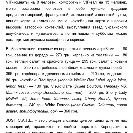
VIP-комнаты на 8 человек, комфортный VIP-зал на 15 человек,
меню ресторана сочетает в себе лучшие традиции
средиземноморской, французской, итальянской и японской кухни,
винная карта и кальянное меню, коктейльная карта с широким
выбором авторских коктейлей, выступления звёзд украинского
шоу-бизнеса и музыкантов, а по пятницам и субботам можно
насладиться звуками саксафона и скрипки.
Выбор редакции: консоме из перепёлки с лесными грибами — 180
грн, севиче из дорадо — 270 грн, карпаччо из телятины — 180
грн, теплый салат из красного тунца — 295 грн, салат с козьим
сыром — 285 грн, гребешок с солёным маслом и луком порей —
395 грн, карбонара с древесными грибами — 210 грн, медовик —
80 грн, коктейли: Red Apple (
Johnnie Walker Red Label, apple juice,
lemon fresh
) — 130 грн, Vieux Carre (
Bulleit Bourbon, Hennesy VS,
Martini rosso, ликер Benedictine, биттер
) — 260 грн, Sherry Lady
(
Bulleit 95, Jerez Pedro Ximenez, ликер Cherry Brandy, бузина,
биттер
) — 240 грн, White Dorado (
Jose Cuevro, Cointreau, сироп
агавы, грейпфрутовый сок
) — 360 грн.
JUST C.A.F.E. – это локация в самом центре Киева для летних
мероприятий, праздников в любом формате. Корпоратив с
коллегами и партнерами, свадьба, веселый день рождения в