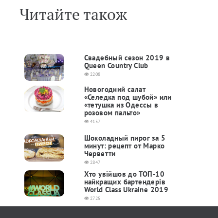
Читайте також
Свадебный сезон 2019 в
Queen Country Club
2208
Новогодний салат
«Селедка под шубой» или
«тетушка из Одессы в
розовом пальто»
4157
Шоколадный пирог за 5
минут: рецепт от Марко
Черветти
2847
Хто увійшов до ТОП-10
найкращих бартендерів
World Class Ukraine 2019
2725