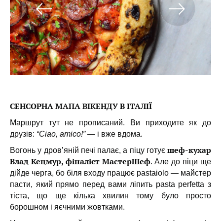
СЕНСОРНА МАПА ВІКЕНДУ В ІТАЛІЇ
Маршрут тут не прописаний. Ви приходите як до
друзів:
“Ciao, amico!”
— і вже вдома.
шеф-кухар
Вогонь у дровʼяній печі палає, а піцу готує
Влад Кецмур, фіналіст МастерШеф
. Але до піци ще
дійде черга, бо біля входу працює pastaiolo — майстер
пасти, який прямо перед вами ліпить pasta perfetta з
тіста, що ще кілька хвилин тому було просто
борошном і яєчними жовтками.