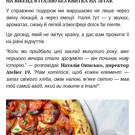
НА ВІКЕНД В ІТАЛІЮ БЕЗ КВИТКА НА ЛІТАК
У справжню подорож ми вирушаємо не лише через
зміну локацій, а через емоції. Італія тут — у звуках,
ароматах, смаку й легкій атмосфері dolce far niente.
Це досвід, який не імітує країну, а дає вам прожити її
на рівні відчуттів.
“Коли ми придбали цей заклад минулого року, вже
першого вечора стало зрозуміло — він починає нову
Наталія Онисько, директор
історію,”
— розповідає
Atelier 19.
“Нам хотілося, щоб кожен елемент —
запах свіжого хліба, смак напою, м’яке світло — мав
той самий вайб, який ви ловите в Італії”.