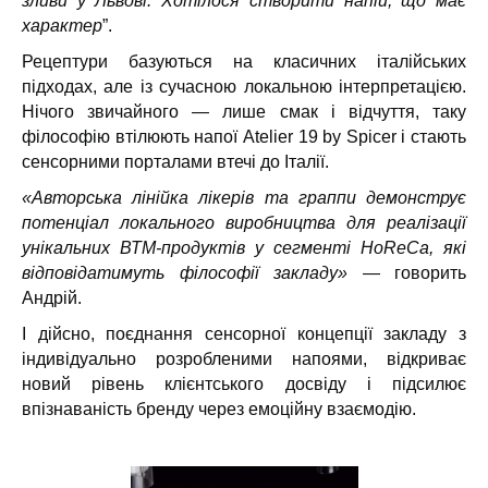
зливи у Львові. Хотілося створити напій, що має
характер
”.
Рецептури базуються на класичних італійських
підходах, але із сучасною локальною інтерпретацією.
Нічого звичайного — лише смак і відчуття, таку
філософію втілюють напої Atelier 19 by Spicer і стають
сенсорними порталами втечі до Італії.
«Авторська лінійка лікерів та граппи демонструє
потенціал локального виробництва для реалізації
унікальних ВТМ-продуктів у сегменті HoReCa, які
відповідатимуть філософії закладу»
— говорить
Андрій.
І дійсно, поєднання сенсорної концепції закладу з
індивідуально розробленими напоями, відкриває
новий рівень клієнтського досвіду і підсилює
впізнаваність бренду через емоційну взаємодію.