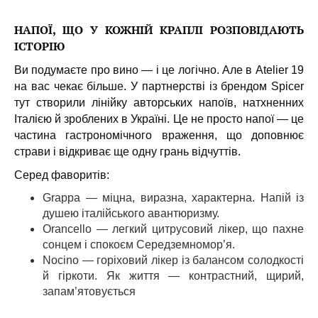
НАПОЇ, ЩО У КОЖНІЙ КРАПЛІ РОЗПОВІДАЮТЬ
ІСТОРІЮ
Ви подумаєте про вино — і це логічно. Але в Atelier 19
на вас чекає більше. У партнерстві із брендом Spicer
тут створили лінійку авторських напоїв, натхненних
Італією й зроблених в Україні. Це не просто напої — це
частина гастрономічного враження, що доповнює
страви і відкриває ще одну грань відчуттів.
Серед фаворитів:
Grappa — міцна, виразна, характерна. Напій із
душею італійського авантюризму.
Orancello — легкий цитрусовий лікер, що пахне
сонцем і спокоєм Середземномор’я.
Nocino — горіховий лікер із балансом солодкості
й гіркоти. Як життя — контрастний, щирий,
запам’ятовується