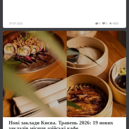
07-07-2026
0
0
4880
Нові заклади Києва. Травень 2026: 19 нових
закладів місяця азійські кафе...