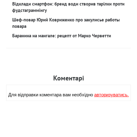
Відклади смартфон: бренд води створив тарілки проти
фудстаграммінгу
Шеф-повар Юрий Ковриженко про закулисье работы
повара
Баранина на мангале: рецепт от Марко Черветти
Коментарi
Для вiдправки коментара вам необхiдно
авторизуватись.