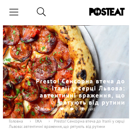
Presto! Сенсорна втеча до
Італії у серці Львова:
автентичні враження, що
рятують від рутини
0
0
06-06-2025
1491
Головна
›
ЇЖА
›
Presto! Сенсорна втеча до Італії у серці
Львова: автентичні враження, що рятують від рутини