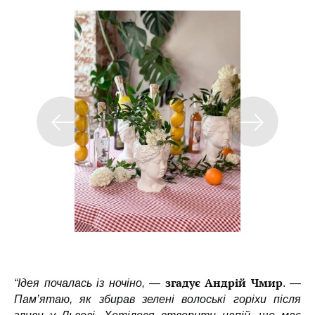
згадує Андрій Чмир
“Ідея почалась із ночіно, —
.
—
Пам’ятаю, як збирав зелені волоські горіхи після