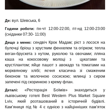
Де:
вул. Шевська, 6
Години роботи:
пн-чт 12:00-22:00, пт-нд 12:00-23:00
(сніданки 07:30- 11:00)
Дещо з меню:
сендвіч Крок Мадам; рієт з лосося на
булочці бріош з хрустким фенхелем та огірком; тепла
веган-брускета з нутом, руколою та овочами; лляна
каша на кокосовому молоці з цукатами та
крустілантом; яйце пашот з авокадо та томатами на
морквяному хлібі; яєчня класична зі смаженим
беконом та молочною сосискою; млинці з сиром
запечені під скоринкою з крему флан.
Деталі:
«Ресторація Боїмів» знаходиться у
львівському готелі Best Western Plus Market Square
Lviv, який розташований в історичній будівлі.
Кам’яниця під № 4 є однією з найцінніших пам’яток