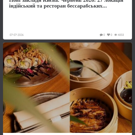
індійський та ресторан бессарабських...
07-07-2026
0
0
4858