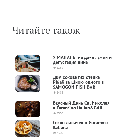
Читайте також
У МАНАНЫ на даче: ужин и
дегустация вина
2163
ДВА соковитих стейка
Рібай за ціною одного в
SAMOGON FISH BAR
2408
Вкусный День Св. Николая
в Tarantino Italian&Grill
2370
Сезон лисичек в Guramma
Italiana
2370