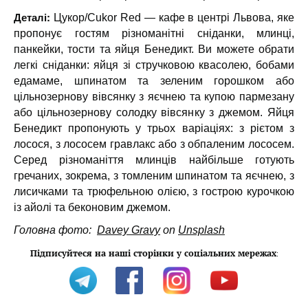
Деталі:
Цукор/Cukor Red — кафе в центрі Львова, яке
пропонує гостям різноманітні сніданки, млинці,
панкейки, тости та яйця Бенедикт. Ви можете обрати
легкі сніданки: яйця зі стручковою квасолею, бобами
едамаме, шпинатом та зеленим горошком або
цільнозернову вівсянку з яєчнею та купою пармезану
або цільнозернову солодку вівсянку з джемом. Яйця
Бенедикт пропонують у трьох варіаціях: з рієтом з
лосося, з лососем гравлакс або з обпаленим лососем.
Серед різноманіття млинців найбільше готують
гречаних, зокрема, з томленим шпинатом та яєчнею, з
лисичками та трюфельною олією, з гострою курочкою
із айолі та беконовим джемом.
Головна фото:
Davey Gravy
on
Unsplash
Підписуйтеся на наші сторінки у соціальних мережах
: