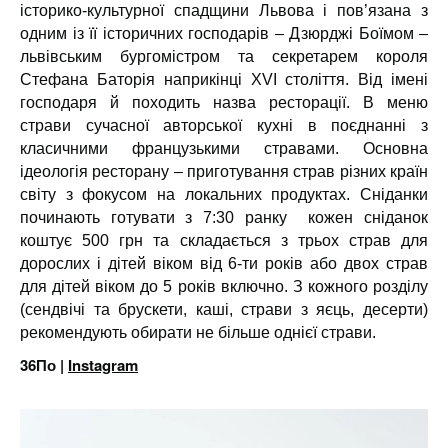
історико-культурної спадщини Львова і пов’язана з
одним із її історичних господарів – Дзюрджі Боїмом –
львівським бургомістром та секретарем короля
Стефана Баторія наприкінці XVI століття. Від імені
господаря й походить назва ресторації. В меню
страви сучасної авторської кухні в поєднанні з
класичними французькими стравами. Основна
ідеологія ресторану – приготування страв різних країн
світу з фокусом на локальних продуктах. Сніданки
починають готувати з 7:30 ранку кожен сніданок
коштує 500 грн та складається з трьох страв для
дорослих і дітей віком від 6-ти років або двох страв
для дітей віком до 5 років включно. З кожного розділу
(сендвічі та брускети, каші, страви з яєць, десерти)
рекомендують обирати не більше однієї страви.
36По |
Instagram