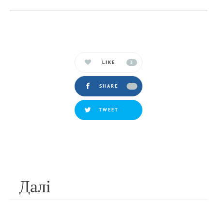
LIKE
3
SHARE
TWEET
Далi