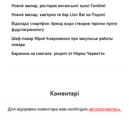
Новий заклад: ресторан веганської кухні Fenkhel
Новий заклад: кав‘ярня та бар Lion Bar на Подолі
Відклади смартфон: бренд води створив тарілки проти
фудстаграммінгу
Шеф-повар Юрий Ковриженко про закулисье работы
повара
Баранина на мангале: рецепт от Марко Черветти
Коментарi
Для вiдправки коментара вам необхiдно
авторизуватись.