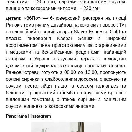
томатами — 265 грн, сирники з ванільним соусом,
вишнею та кокосовими чипсами — 220 грн.
Деталі:
«36По» — 6-поверховий ресторан на площі
Ринок з тематичним дизайном на кожному поверсі. Тут
є колекційний кавовий апарат Slayer Espresso Gold та
власна пивоварня Kaspar Schulz з широким
асортиментом пива приготовленим за старовинними
німецькими та бельгійськими рецептами, найвищий
акваріум в Україні з акулами, тераса з відкидним
дахом, який відкриває захопливу панораму Львова.
Ранкові страви готують з 08:00 до 13:00, пропонують
солоні сирники з слабосоленим лососем, спаржею та
соусом песто, яйця пашот з соусом голландез та
беконом, трюфельний скрембл на хрусткому бріоші з
в’яленими томатами, а також сирники з ванільним
соусом, вишнею та кокосовими чипсами.
Panorama |
Instagram