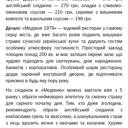
англійський сніданок — 270 грн, оладки з сливово-
ожиновим соусом — 210 грн, сирники з вишневим
компоте та ванільним соусом — 198 грн.
Деталі:
«Медівня 1979» — відомий ресторан у самому
серці міста, де вже багато років подають вишукані
страви сучасної української кухні та дарують гостям
особливу атмосферу гостинності. Просторий заклад
площею понад 200 кв. м має затишні окремі зали, що
чудово підходять для святкувань, днів народження,
банкетів і корпоративів. Особливий шарм ресторану
додає чарівний внутрішній дворик, де відпочивати
приємно в будь-яку пору року.
На сніданок в «Медівню» можна завітати вже з 5
ранку і обрати неймовірно апетитну та смачну страву
для гарного початку дня. Тим, хто дуже зголоднів,
рекомендують обрати англійський сніданок з
ковбасками гриль та квасолею, а шанувальників страв
з яєць вразить яєчня з овочами та калачем. Хрумкі