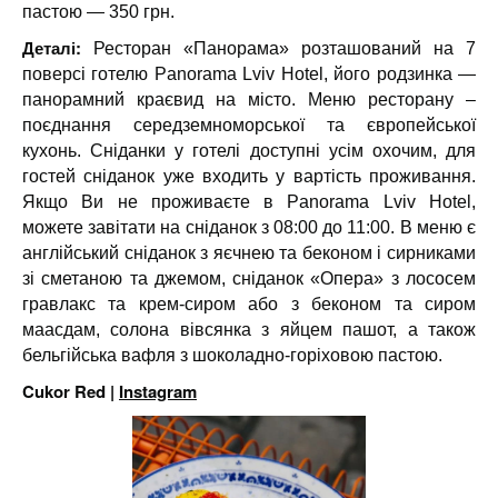
пастою — 350 грн.
Деталі:
Ресторан «Панорама» розташований на 7
поверсі готелю Panorama Lviv Hotel, його родзинка —
панорамний краєвид на місто. Меню ресторану –
поєднання середземноморської та європейської
кухонь. Сніданки у готелі доступні усім охочим, для
гостей сніданок уже входить у вартість проживання.
Якщо Ви не проживаєте в Panorama Lviv Hotel,
можете завітати на сніданок з 08:00 до 11:00. В меню є
англійський сніданок з яєчнею та беконом і сирниками
зі сметаною та джемом, сніданок «Опера» з лососем
гравлакс та крем-сиром або з беконом та сиром
маасдам, солона вівсянка з яйцем пашот, а також
бельгійська вафля з шоколадно-горіховою пастою.
Cukor Red |
Instagram