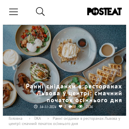
Ранні сніданки в ресторанах
Львова у центрі: смачний
початок осіннього дня
3
0
14-11-2024
2136
Головна
›
ЇЖА
›
Ранні сніданки в ресторанах Львова у
центрі: смачний початок осіннього дня