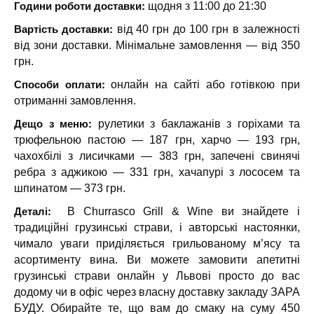
Години роботи доставки:
щодня з 11:00 до 21:30
Вартість доставки:
від 40 грн до 100 грн в залежності
від зони доставки. Мінімальне замовлення — від 350
грн.
Способи оплати:
онлайн на сайті або готівкою при
отриманні замовлення.
Дещо з меню:
рулетики з баклажанів з горіхами та
трюфельною пастою — 187 грн, харчо — 193 грн,
чахохбілі з лисичками — 383 грн, запечені свинячі
ребра з аджикою — 331 грн, хачапурі з лососем та
шпинатом — 373 грн.
Деталі:
В Churrasco Grill & Wine ви знайдете і
традиційні грузинські страви, і авторські настоянки,
чимало уваги приділяється грильованому м’ясу та
асортименту вина. Ви можете замовити апетитні
грузинські страви онлайн у Львові просто до вас
додому чи в офіс через власну доставку закладу ЗАРА
БУДУ. Обирайте те, що вам до смаку на суму 450