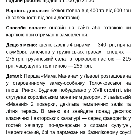
Години роботи:
щодня з 11:00 до 21:30
Вартість доставки:
безкоштовна від 400 та від 600 грн
(в залежності від зони доставки)
Способи оплати:
онлайн на сайті або готівкою чи
карткою при отриманні замовлення.
Дещо з меню:
квеліс сахлі з 4 сирами — 340 грн, пряна
скумбрія, запечена у грузинських травах і спеціях —
275 грн, грузинський салат з горіховою пастою — 215
грн, чашушулі з телятиною — 255 грн.
Деталі:
Перша «Мама Манана» у Львові розташована
у старовинному замку-особняку Толочковської на
площі Ринок. Будинок побудовано у XVII столітті, він
слугував королівським монетним двором. У львівській
«Манані» 2 поверхи, декілька тематичних залів та
літня тераса. В меню ви знайдете понад десяток
класичних і авторських хачапурі — серед фаворитів у
гостей хачапурі по-аджарськи з сирами сулугуні,
імеретинський, брі та пармезан на базиліковому соусі