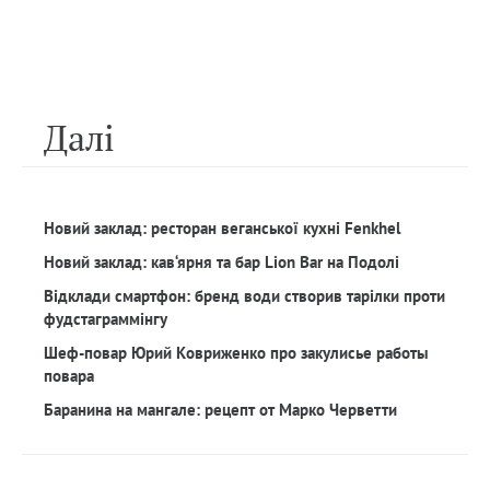
Далi
Новий заклад: ресторан веганської кухні Fenkhel
Новий заклад: кав‘ярня та бар Lion Bar на Подолі
Відклади смартфон: бренд води створив тарілки проти
фудстаграммінгу
Шеф-повар Юрий Ковриженко про закулисье работы
повара
Баранина на мангале: рецепт от Марко Черветти