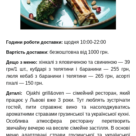
Години роботи доставки:
щодня 10:00-22:00
Вартість доставки
: безкоштовна від 1000 грн.
Дещо з меню:
хінкалі з яловичиною та свининою — 39
грн/1 шт., кубдарі з телятини і баранини — 255 грн,
люля кебаб з баранини і телятини — 265 грн, асорті
пхалі — 150 грн.
Деталі:
Ojakhi grill&oven — сімейний ресторан, який
працює у Львові вже 3 роки. Тут люблять зустрічати
гостей, пити справжнє вино та насолоджуватись
ароматними стравами грузинської та української кухні.
Особлива атмосфера ресторану перетворить
звичайну вечерю на веселе сімейне застілля. В основі
меню адаптовані страви грузинської та української