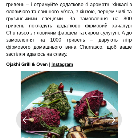
гривень – і отримуйте додатково 4 ароматні хінкалі з
яловичого та свинного м’яса, з кінзою, перцем чилі та
грузинськими спеціями. За замовлення на 800
гривень покладуть додатково фірмовий хачапурі
Churrasco з яловичим фаршем та сиром сулугуні. А до
замовлення на 1000 гривень – дарують літр
фірмового домашнього вина Churrasco, щоб ваше
застілля вдалось на славу.
Ojakhi Grill & Oven |
Instagram