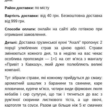
Район доставки:
по місту
Вартість доставки:
від 40 грн. Безкоштовна доставка
від 999 грн.
Способи оплати:
онлайн на сайті або готівкою при
отриманні замовлення.
Деталі:
Доставка грузинської кухні “Ахалі” пропонує 2
порції улюблених страв за ціною однієї. Страви
змінюються кожного дня, та в неділю на вас чекає
особлива пропозиція — 1+1 на сет мʼяса з мангалу
«Привіт з Кавказу», який дуже полюбляють великі
компанії.
Тут зібрали страви, які кожному прийдуться до смаку:
ароматний шашлик з баранини та свинини, каре
яловичини, куряче мʼясо, чотири види фірмових люля
кебабів і сир сулугуні, що так і тягнеться до вас з
румʼяної скоринки листкового тіста, а ще овочі,
картопля та соуси. Разом це більше ніж 5 кг смачних