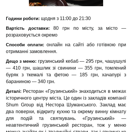
Години роботи:
щодня з 11:00 до 21:30
Вартість доставки:
80 грн по місту, за місто —
розраховується окремо
Способи оплати:
онлайн на сайті або готівкою при
отриманні замовлення.
Дещо з меню:
грузинський кебаб — 295 грн, чашушулі
— 410 грн, шашлик зі свинини — 355 грн, томлений
буряк з ткемалі та фетою — 185 грн, хачапурі з
бараниною — 340 грн.
Деталі:
Ресторан «Грузинський» знаходиться в межах
історичного центру міста. Це один із закладів компанії
Shum Group від Нестора Шуманського. Заклад має
два поверхи, відкриту кухню та окрему винну кімнату
для подій та святкувань. «Грузинський» —
неавтентичний грузинський ресторан, тож у меню
можна знайти як і традиційні страви, так і грузинське