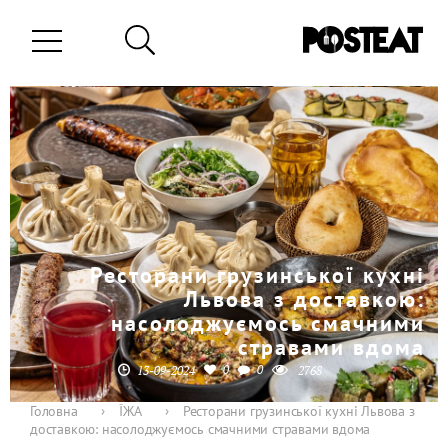
Ресторани грузинської кухні
Львова з доставкою:
насолоджуємось смачними
стравами вдома
0
0
13-09-2024
2768
Головна
›
ЇЖА
›
Ресторани грузинської кухні Львова з
доставкою: насолоджуємось смачними стравами вдома