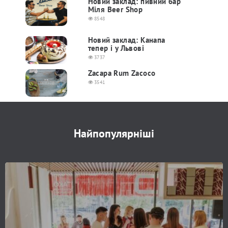
Новий заклад: пивний бар
Міля Beer Shop
8548
Новий заклад: Канапа
тепер і у Львові
3737
Zacapa Rum Zacoco
3541
Найпопулярніші