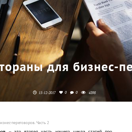
тораны для бизнес-п
0
0
15-12-2017
4398
изнес-переговоров. Часть 2
– это вторая часть нашего цикла статей про
ров