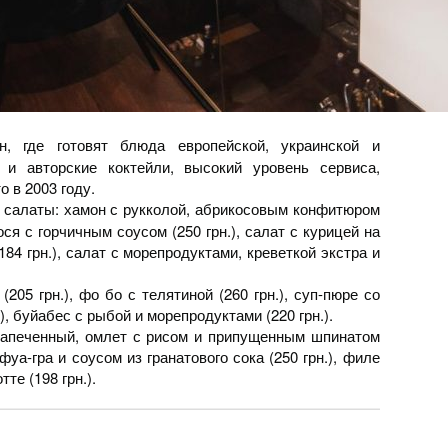
н, где готовят блюда европейской, украинской и
е и авторские коктейли, высокий уровень сервиса,
 в 2003 году.
и салаты: хамон с рукколой, абрикосовым конфитюром
сося с горчичным соусом (250 грн.), салат с курицей на
184 грн.), салат с морепродуктами, креветкой экстра и
205 грн.), фо бо с телятиной (260 грн.), суп-пюре со
, буйабес с рыбой и морепродуктами (220 грн.).
запеченный, омлет с рисом и припущенным шпинатом
фуа-гра и соусом из гранатового сока (250 грн.), филе
те (198 грн.).