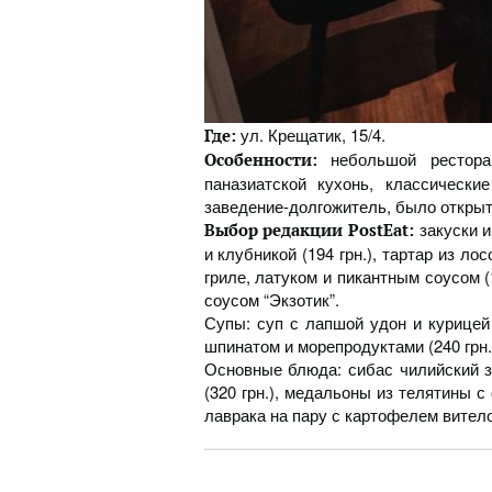
ул. Крещатик, 15/4.
Где:
небольшой рестора
Особенности:
паназиатской кухонь, классически
заведение-долгожитель, было открыто
закуски 
Выбор редакции PostEat:
и клубникой (194 грн.), тартар из ло
гриле, латуком и пикантным соусом (
соусом “Экзотик”.
Супы: суп с лапшой удон и курицей (
шпинатом и морепродуктами (240 грн.)
Основные блюда: сибас чилийский 
(320 грн.), медальоны из телятины с 
лаврака на пару с картофелем вителот