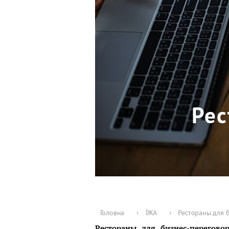
Рес
Головна
›
ЇЖА
›
Рестораны для б
Рестораны для бизнес-перегово