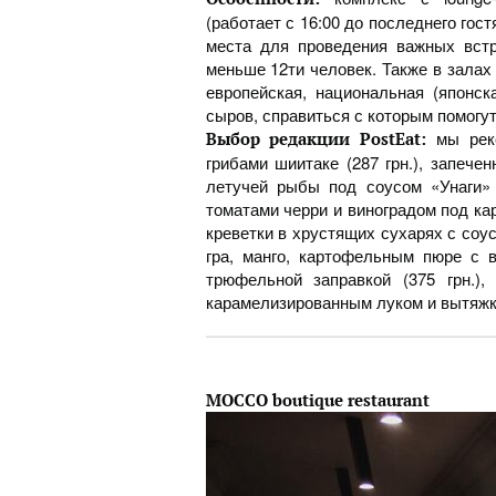
(работает с 16:00 до последнего гос
места для проведения важных встр
меньше 12ти человек. Также в залах 
европейская, национальная (японс
сыров, справиться с которым помогут
мы рек
Выбор редакции PostEat:
грибами шиитаке (287 грн.), запечен
летучей рыбы под соусом «Унаги» (
томатами черри и виноградом под кар
креветки в хрустящих сухарях с соус
гра, манго, картофельным пюре с 
трюфельной заправкой (375 грн.)
карамелизированным луком и вытяжко
MOCCO boutique restaurant