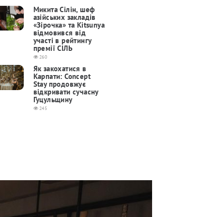
Микита Сілін, шеф
азійських закладів
«Зірочка» та Kitsunya
відмовився від
участі в рейтингу
премії СІЛЬ
260
Як закохатися в
Карпати: Concept
Stay продовжує
відкривати сучасну
Гуцульщину
245