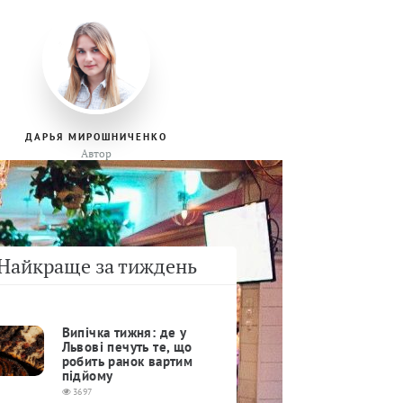
ДАРЬЯ МИРОШНИЧЕНКО
Автор
Найкраще за тиждень
Випічка тижня: де у
Львові печуть те, що
робить ранок вартим
підйому
3697