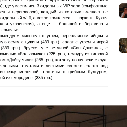
тя), где уместились 3 отдельных VIP-зала (комфортные
еч и переговоров), каждый из которых вмещает не
отдельный wi-fi, а возле комплекса — паркинг. Кухня
кая и украинская), а еще — большой выбор вина и
 сомелье.
омендуем мисо-суп с угрем, перепелиным яйцом и
ную семгу с цукини (489 грн.), салат с угрем и икрой
389 грн.), брускетту с ветчиной «Сан Даниэле», с
амелью «Бальзамико» (225 грн.), темпуру из тигровой
ом «Дайзу-чили» (285 грн.), котлету по-киевски с фуа-
вялеными томатами и листьями свежего салата под
, вырезку молочной телятины с грибным булгуром,
й из смородины (385 грн.).