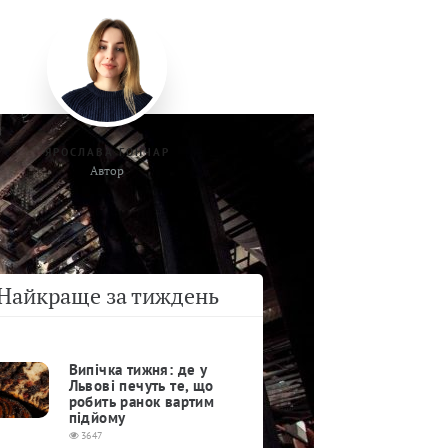
ЯРОСЛАВА ГОНЧАР
Автор
Найкраще за тиждень
Випічка тижня: де у
Львові печуть те, що
робить ранок вартим
підйому
3647