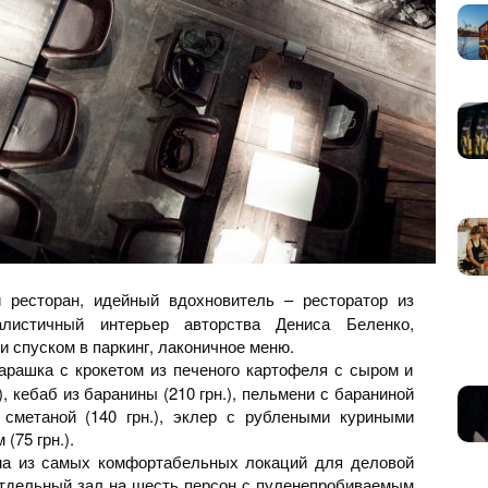
 ресторан, идейный вдохновитель – ресторатор из
листичный интерьер авторства Дениса Беленко,
и спуском в паркинг, лаконичное меню.
арашка с крокетом из печеного картофеля с сыром и
, кебаб из баранины (210 грн.), пельмени с бараниной
 сметаной (140 грн.), эклер с рублеными куриными
(75 грн.).
на из самых комфортабельных локаций для деловой
отдельный зал на шесть персон с пуленепробиваемым