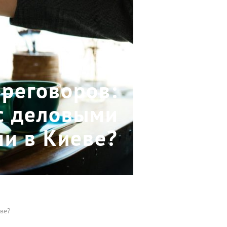
ереговоров:
 с деловыми
и в Киеве?
ве?