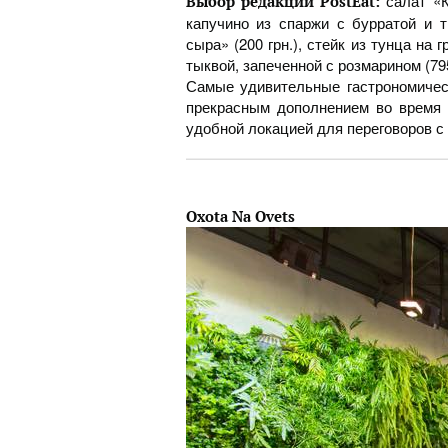
салат «К
Выбор редакции PostEat:
капучино из спаржи с бурратой и т
сыра» (200 грн.), стейк из тунца на 
тыквой, запеченной с розмарином (795
Самые удивительные гастрономичес
прекрасным дополнением во время 
удобной локацией для переговоров с
Oxota Na Ovets