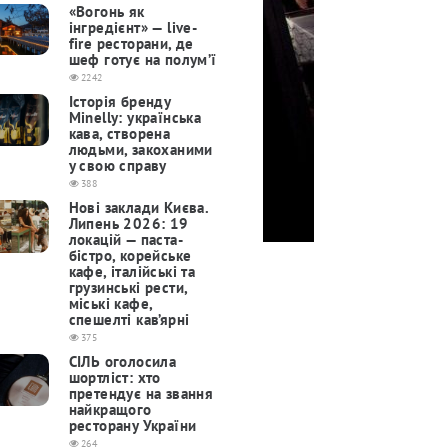
«Вогонь як
інгредієнт» — live-
fire ресторани, де
шеф готує на полум’ї
2242
Історія бренду
Minelly: українська
кава, створена
людьми, закоханими
у свою справу
388
Нові заклади Києва.
Липень 2026: 19
локацій — паста-
бістро, корейське
кафе, італійські та
грузинські рести,
міські кафе,
спешелті кав’ярні
375
СІЛЬ оголосила
шортліст: хто
претендує на звання
найкращого
ресторану України
264