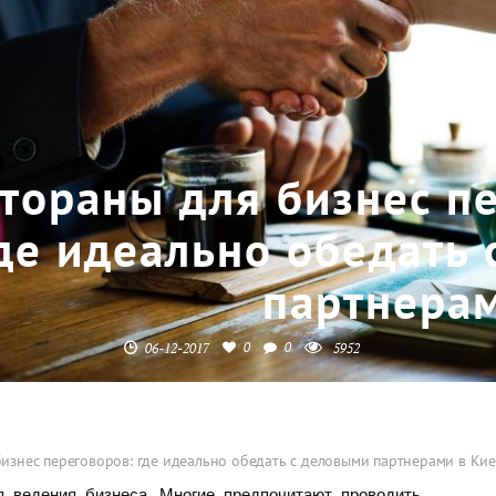
тораны для бизнес п
де идеально обедать
партнерам
0
0
06-12-2017
5952
бизнес переговоров: где идеально обедать с деловыми партнерами в Кие
 ведения бизнеса. Многие предпочитают проводить