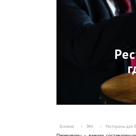
Рес
г
Головна
›
ЇЖА
›
Рестораны для 
Переговоры – важная составляющая