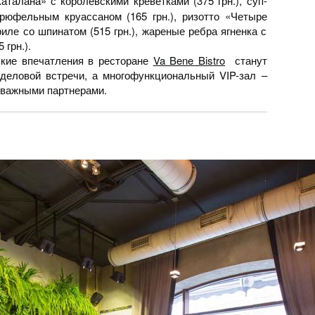
аталана» с королевскими креветками (375 грн.), суп-
рюфельным круассаном (165 грн.), ризотто «Четыре
гриле со шпинатом (515 грн.), жареные ребра ягненка с
 грн.).
кие впечатления в ресторане
Va Bene Bistro
станут
деловой встречи, а многофункциональный VIP-зал –
 важными партнерами.