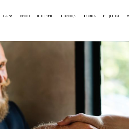
БАРИ
ВИНО
ІНТЕРВ'Ю
ПОЗИЦІЯ
ОСВІТА
РЕЦЕПТИ
М