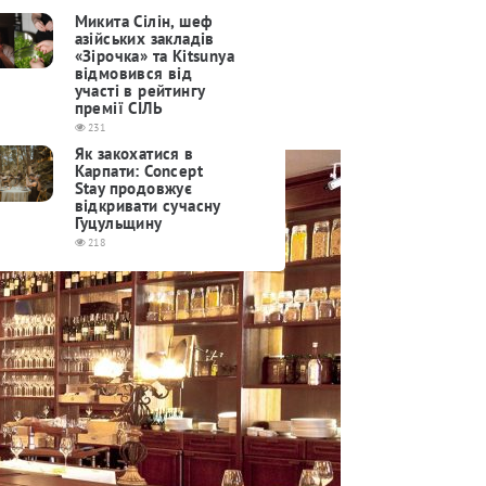
Микита Сілін, шеф
азійських закладів
«Зірочка» та Kitsunya
відмовився від
участі в рейтингу
премії СІЛЬ
231
Як закохатися в
Карпати: Concept
Stay продовжує
відкривати сучасну
Гуцульщину
218