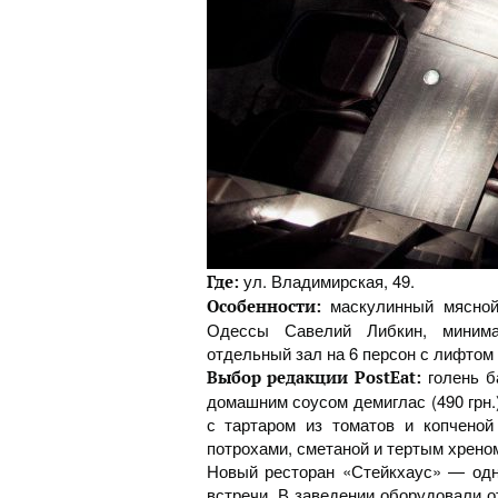
ул. Владимирская, 49.
Где:
маскулинный мясной
Особенности:
Одессы Савелий Либкин, минима
отдельный зал на 6 персон с лифтом 
голень б
Выбор редакции PostEat:
домашним соусом демиглас (490 грн.)
с тартаром из томатов и копченой
потрохами, сметаной и тертым хреном 
Новый ресторан «Стейкхаус» — од
встречи. В заведении оборудовали 