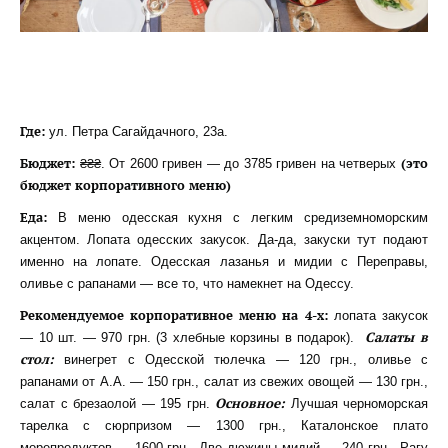
Где:
ул. Петра Сагайдачного, 23а.
Бюджет:
(это
₴₴₴. От 2600 гривен — до 3785 гривен на четверых
бюджет корпоративного меню)
Еда:
В меню одесская кухня с легким средиземноморским
акцентом. Лопата одесских закусок. Да-да, закуски тут подают
именно на лопате. Одесская лазанья и мидии с Переправы,
оливье с рапанами — все то, что намекнет на Одессу.
Рекомендуемое корпоративное меню на 4-х:
лопата закусок
Салаты в
— 10 шт. — 970 грн. (3 хлебные корзины в подарок).
стол:
винегрет с Одесской тюлечка — 120 грн., оливье с
рапанами от А.А. — 150 грн., салат из свежих овощей — 130 грн.,
Основное:
салат с брезаолой — 195 грн.
Лучшая черноморская
тарелка с сюрпризом — 1300 грн., Каталонское плато
морепродуктов — 1600 грн., Две дюжины мидий — 240 грн., Рагу