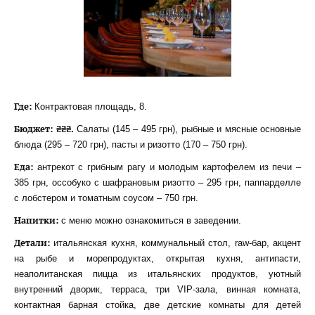
Где:
Контрактовая площадь, 8.
Бюджет: ₴₴₴.
Салаты (145 – 495 грн), рыбные и мясные основные
блюда (295 – 720 грн), пасты и ризотто (170 – 750 грн).
Еда:
антрекот с грибным рагу и молодым картофелем из печи –
385 грн, оссобуко с шафрановым ризотто – 295 грн, паппарделле
с лобстером и томатным соусом – 750 грн.
Напитки:
с меню можно ознакомиться в заведении.
Детали:
итальянская кухня, коммунальный стол, raw-бар, акцент
на рыбе и морепродуктах, открытая кухня, антипасти,
неаполитанская пицца из итальянских продуктов, уютный
внутренний дворик, терраса, три VIP-зала, винная комната,
контактная барная стойка, две детские комнаты для детей