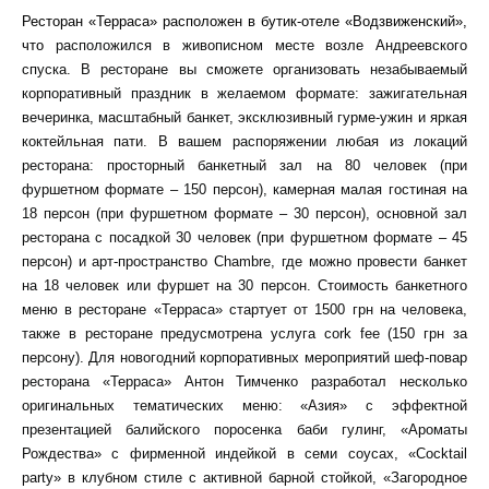
Ресторан «Терраса» расположен в бутик-отеле «Водзвиженский»,
что
расположился в живописном месте возле Андреевского
спуска. В ресторане вы сможете организовать незабываемый
корпоративный праздник в желаемом формате: зажигательная
вечеринка, масштабный банкет, эксклюзивный гурме-ужин и яркая
коктейльная пати. В вашем распоряжении любая из локаций
ресторана: просторный банкетный зал на 80 человек (при
фуршетном формате – 150 персон), камерная малая гостиная на
18 персон (при фуршетном формате – 30 персон), основной зал
ресторана с посадкой 30 человек (при фуршетном формате – 45
персон) и арт-пространство Chambre, где можно провести банкет
на 18 человек или фуршет на 30 персон. Стоимость банкетного
меню в ресторане «Терраса» стартует от 1500 грн на человека,
также в ресторане предусмотрена услуга cork fee (150 грн за
персону). Для новогодний корпоративных мероприятий шеф-повар
ресторана «Терраса» Антон Тимченко разработал несколько
оригинальных тематических меню: «Азия» с эффектной
презентацией балийского поросенка баби гулинг, «Ароматы
Рождества» с фирменной индейкой в семи соусах, «Cocktail
party» в клубном стиле с активной барной стойкой, «Загородное