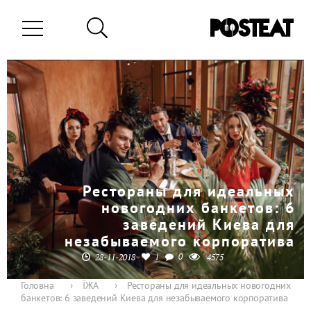
Рестораны для идеальных
новогодних банкетов: 6
заведений Киева для
незабываемого корпоратива
1
0
28-11-2018
4575
Головна
›
ЇЖА
›
Рестораны для идеальных новогодних
банкетов: 6 заведений Киева для незабываемого корпоратива