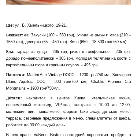
Где:
ул. Б. Хмельницкого, 19-21.
Бюджет: ₴₴.
Закуски (100 – 550 грн), блюда из рыбы и мяса (210 –
1650 грн), десерты (65 – 450 грн). Вино (650 – 18 500 грн/750 мл).
Еда:
тартар из тунца – 285 грн, ризотто трюфельное – 205 грн,
дорадо по-неаполитански – 365 грн, молодая телятина на кости с
картофельным пюре и грибным соусом – 495 грн.
Напитки:
Martini Asti Vintage DOCG – 1200 грн/750 мл, Sauvignon
Blanc Aquileia DOC – 800 грн/750 мл, Chablis Premier Cru
Montmains – 1900 грн/750мл.
Детали:
находится в центре Киева, итальянская кухня,
современный интерьер, VIP-зал, завтраки с 10:00 до 12:00,
коллекция вин, пицца-меню, формат take away, детское меню,
терраса, сезонные предложения в меню, специалитеты от шефа,
работает до 00:00 каждый день.
В ресторане VaBene Bistro новогодний корпоратив пройдет в