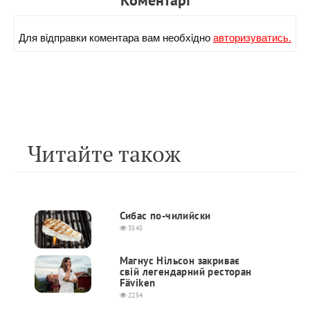
Коментарi
Для вiдправки коментара вам необхiдно
авторизуватись.
Читайте також
Сибас по-чилийски
3545
Магнус Нільсон закриває
свій легендарний ресторан
Fäviken
2254