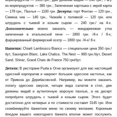
из морепродуктов — 380 грн.; Запеченная картошка с икрой карпа
Десерты:
— 178 грн., Паэлья — 1100 грн.
торт Фонтан — 120 грн.,
Семена чиа — 140 грн., Чизкейк с поливкой — 120 грн. или
штрудель с тыквой и козьим сыром — 240 грн./ на 4-х.
Дополнительно
можно заказать — мандариновая утка
запеченная в итальянской печи — 1800 грн. /4-х / 8-х;
фаршированный фермерский осетр — 1800 грн. /4-х/ 8-х.
Напитки:
Chiarli Lambrusco Bianco — специальная цена 350 грн./
бут, Sauvignon Blanc. Lake Chalice, The Nest — 900 грн./бут, Desert
Sand. Shiraz, Grand Chais de France 750 грн/бут.
Детали:
В ресторане Рыба в Огне организуют для вас настоящий
одесский корпоратив и накроют большое одесское застолье, как
от Привоза до Дерибасовской. Например, вы можете заказать
лопату одесских закусок, четыре вида салатов в стол, две
дюжины мидий и аутентичную морскую паэлью, а на десерт
попробуете штрудель с тыквой и козьим сыром. Этого будет
достаточно для четверых и по стоимости составит 3145 грн. Или
скомбинируйте банкетное меню по своему желанию. Коронным
блюдом вашего новогоднего банкета вполне может послужить