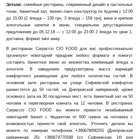
Детали:
семейные рестораны, современный дизайн в пастельных
тонах, банкетный зал, бизнес-ланч конструктор по будням с 12:00
до 15:00 (2 блюда – 139 грн, 3 блюда – 159 грн), вина и крепкие
алкогольные напитки в меню, специальное дегустационное
предложение до 05.12.18 — с 12:00 до 23:00 2 блюда по цене 1,
доставка, формат take away.
В ресторанах Carpaccio CIO FOOD для вас профессионально
организуют новогодний праздник любого формата и помогут
составить банкетное меню из множества комбинаций блюда и
алкоголя. В заведениях предусмотрена масса вариаций
комфортного размещения для любого количества гостей. В
основном зале ресторана на улице Софиевской комфортно
разместятся до 50 гостей, на Днепровской набережной, кроме
основного зала на 30 посадочных мест, есть банкетный зал на 50
человек и переговорная комната на 12 человек. В ресторанах
Carpaccio CIO FOOD вы можете провести незабываемый
новогодний банкет с бюджетом от 600 гривен на человека с
возможностью принести свой алкоголь. Уточнить детали вы
можете по номерам телефонов +380678000255 (Днепровская
набережная, 25), +380674775599 (ул. Софиевская, 14) или