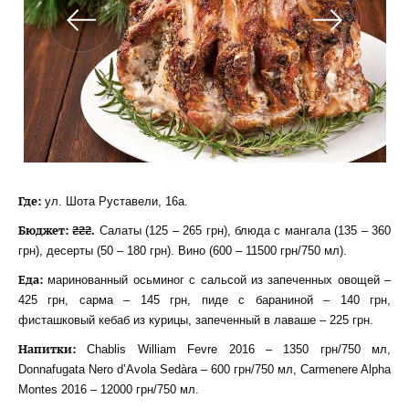
Где:
ул. Шота Руставели, 16а.
Бюджет: ₴₴₴.
Салаты (125 – 265 грн), блюда с мангала (135 – 360
грн), десерты (50 – 180 грн). Вино (600 – 11500 грн/750 мл).
Еда:
маринованный осьминог с сальсой из запеченных овощей –
425 грн, сарма – 145 грн, пиде с бараниной – 140 грн,
фисташковый кебаб из курицы, запеченный в лаваше – 225 грн.
Напитки:
Chablis William Fevre 2016 – 1350 грн/750 мл,
Donnafugata Nero d’Avola Sedàra – 600 грн/750 мл, Carmenere Alpha
Montes 2016 – 12000 грн/750 мл.