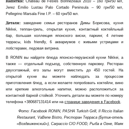
Напитки:
Chateau de Fesles Bonnezeaux 2010 – 160 грн/50 мл,
Jerez Emilio Lustau Palo Cortado Peninsula – 90 грн/50 мл,
Pellegrino Marsala Fine I.P. – 60 грн/50 мл.
Детали:
заведение семьи ресторанов Димы Борисова, кухня
Nikkei, теппан-гриль, открытая кухня, контактный коктейльный
бар, большая коллекция японского виски, паркинг, 4 летние
террасы, kids friendly, 6 аквариумов с живыми устрицами и
лобстерами, ледовая витрина.
В RONIN вы найдете блюда японско-перуанской кухни Nikkei, а
также — отдельный подъезд, собственную парковку. Ресторан
двухэтажный, его залы могут вместить до 450 гостей. На
открытой кухне вы можете наблюдать за процессом
приготовления блюд, а если желаете попробовать коктейли, вино
или крепкие алкогольные напитки, можно расположиться за
контактной барной стойкой. Уточнить детали вы можете по номеру
телефона +380687131414 или на
странице заведения в Facebook
.
Фото: Facebook RONIN, PASHA Turkish Grill, Il Riccio Italian
Restaurant, VaBene Bistro, Ресторан Терраса (Бутик-отель
«Воздвиженский»), Carpaccio CIO FOOD, Рыба в Огне, Маяк