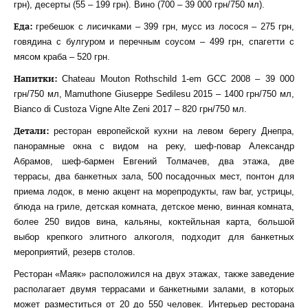
грн), десерты (55 – 199 грн). Вино (700 – 39 000 грн/750 мл).
Еда:
гребешок с лисичками – 399 грн, мусс из лосося – 275 грн,
говядина с булгуром и перечным соусом – 499 грн, спагетти с
мясом краба – 520 грн.
Напитки:
Chateau Mouton Rothschild 1-em GCC 2008 – 39 000
грн/750 мл, Mamuthone Giuseppe Sedilesu 2015 – 1400 грн/750 мл,
Bianco di Custoza Vigne Alte Zeni 2017 – 820 грн/750 мл.
Детали:
ресторан европейской кухни на левом берегу Днепра,
панорамные окна с видом на реку, шеф-повар Александр
Абрамов, шеф-бармен Евгений Толмачев, два этажа, две
террасы, два банкетных зала, 500 посадочных мест, понтон для
приема лодок, в меню акцент на морепродукты, raw bar, устрицы,
блюда на гриле, детская комната, детское меню, винная комната,
более 250 видов вина, кальяны, коктейльная карта, большой
выбор крепкого элитного алкоголя, подходит для банкетных
мероприятий, резерв столов.
Ресторан «Маяк» расположился на двух этажах, также заведение
располагает двумя террасами и банкетными залами, в которых
может разместиться от 20 до 550 человек. Интерьер ресторана