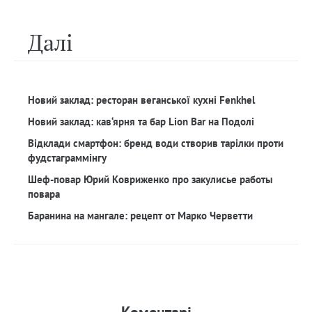
Далi
Новий заклад: ресторан веганської кухні Fenkhel
Новий заклад: кав‘ярня та бар Lion Bar на Подолі
Відклади смартфон: бренд води створив тарілки проти
фудстаграммінгу
Шеф-повар Юрий Ковриженко про закулисье работы
повара
Баранина на мангале: рецепт от Марко Черветти