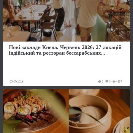
Нові заклади Києва. Червень 2026: 27 локацій
індійський та ресторан бессарабських...
07-07-2026
0
0
4837