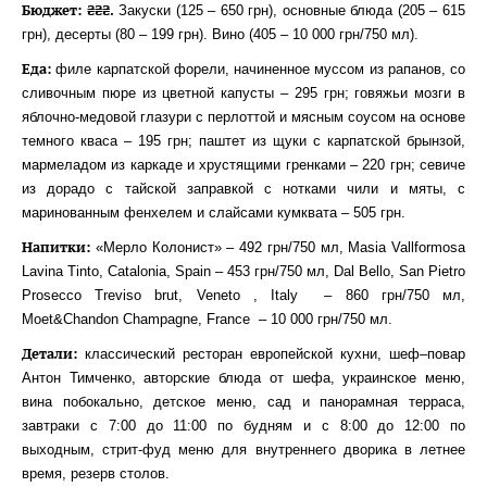
Бюджет: ₴₴₴.
Закуски (125 – 650 грн), основные блюда (205 – 615
грн), десерты (80 – 199 грн). Вино (405 – 10 000 грн/750 мл).
Еда:
филе карпатской форели, начиненное муссом из рапанов, со
сливочным пюре из цветной капусты – 295 грн; говяжьи мозги в
яблочно-медовой глазури с перлоттой и мясным соусом на основе
темного кваса – 195 грн; паштет из щуки с карпатской брынзой,
мармеладом из каркаде и хрустящими гренками – 220 грн; севиче
из дорадо с тайской заправкой с нотками чили и мяты, с
маринованным фенхелем и слайсами кумквата – 505 грн.
Напитки:
«Мерло Колонист» – 492 грн/750 мл, Masia Vallformosa
Lavina Tinto, Catalonia, Spain – 453 грн/750 мл, Dal Bello, San Pietro
Prosecco Treviso brut, Veneto , Italy – 860 грн/750 мл,
Moet&Chandon Champagne, France – 10 000 грн/750 мл.
Детали:
классический ресторан европейской кухни, шеф–повар
Антон Тимченко, авторские блюда от шефа, украинское меню,
вина побокально, детское меню, сад и панорамная терраса,
завтраки с 7:00 до 11:00 по будням и с 8:00 до 12:00 по
выходным, стрит-фуд меню для внутреннего дворика в летнее
время, резерв столов.