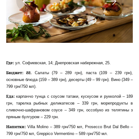
Где:
ул. Софиевская, 14; Днепровская набережная, 25.
Бюджет: ₴₴.
Салаты (79 – 289 грн), паста (109 – 239 грн),
основные блюда (159 – 389 грн), десерты (49 – 99 грн). Вино (349 –
799 грн/750 мл).
Еда:
карпаччо тунца с соусом татаки, кускусом и рукколой – 189
грн, тарелка рыбных деликатесов – 339 грн, морепродукты в
сливочно-шафрановом соусе – 349 грн, оссобуко из телятины з
пряным булгуром – 229 грн.
Напитки
:
Villa Molino – 389 грн/750 мл, Prosecco Brut Dal Bello –
799 грн/750 мл, Greppico Vermentino – 589 грн/750 мл.