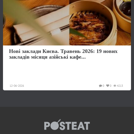
Нові заклади Києва. Травень 2026: 19 нових
закладів місяця азійські кафе...
12-06-2026
0
0
4213