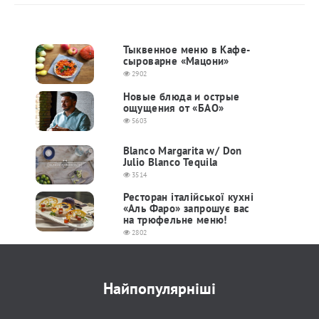
Тыквенное меню в Кафе-
сыроварне «Мацони»
2902
Новые блюда и острые
ощущения от «БАО»
5603
Blanco Margarita w/ Don
Julio Blanco Tequila
3514
Ресторан італійської кухні
«Аль Фаро» запрошує вас
на трюфельне меню!
2802
Найпопулярніші