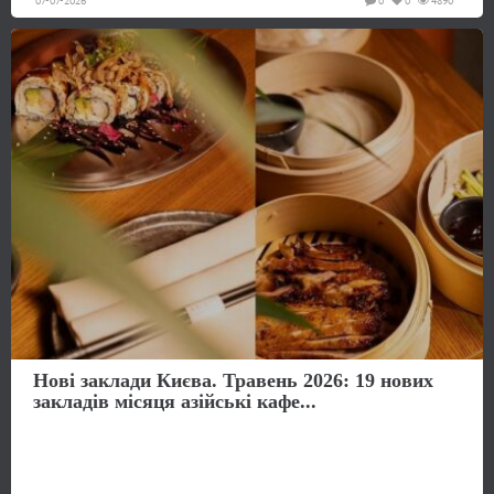
07-07-2026
0
0
4890
Нові заклади Києва. Травень 2026: 19 нових
закладів місяця азійські кафе...