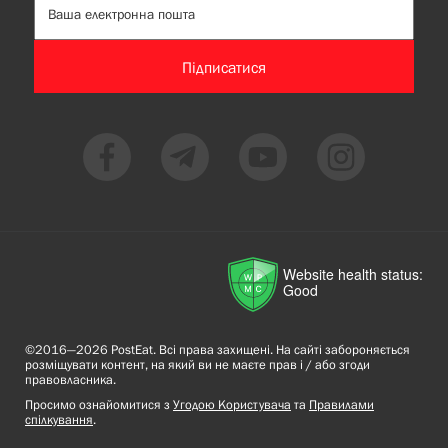
Підписатися
Website health status:
Good
©2016—2026 PostEat. Всі права захищені. На сайті забороняється
розміщувати контент, на який ви не маєте прав і / або згоди
правовласника.
Просимо ознайомитися з
Угодою Користувача
та
Правилами
спілкування
.