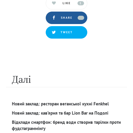
LIKE
1
SHARE
TWEET
Далi
Новий заклад: ресторан веганської кухні Fenkhel
Новий заклад: кав‘ярня та бар Lion Bar на Подолі
Відклади смартфон: бренд води створив тарілки проти
фудстаграммінгу