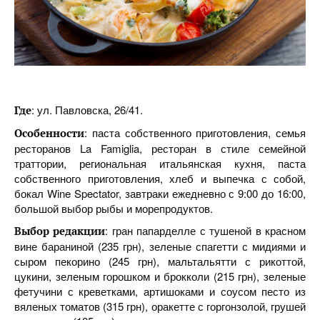
: ул. Павловска, 26/41.
Где
: паста собственного приготовления, семья
Особенности
ресторанов La Famiglia, ресторан в стиле семейной
траттории, региональная итальянская кухня, паста
собственного приготовления, хлеб и выпечка с собой,
бокал Wine Spectator, завтраки ежедневно с 9:00 до 16:00,
большой выбор рыбы и морепродуктов.
: гран папарделле с тушеной в красном
Выбор
редакции
вине бараниной (235 грн), зеленые спагетти с мидиями и
сыром пекорино (245 грн), мальтальятти с рикоттой,
цукини, зеленым горошком и брокколи (215 грн), зеленые
фетучини с креветками, артишоками и соусом песто из
вяленых томатов (315 грн), оракетте с горгонзолой, грушей