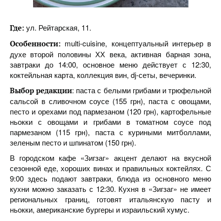
ул. Рейтарская, 11.
Где:
multi-cuisine, концептуальный интерьер в
Особенности:
духе второй половины ХХ века, активная барная зона,
завтраки до 14:00, основное меню действует с 12:30,
коктейльная карта, коллекция вин, dj-сеты, вечеринки.
: паста с белыми грибами и трюфельной
Выбор редакции
сальсой в сливочном соусе (155 грн), паста с овощами,
песто и орехами под пармезаном (120 грн), картофельные
ньокки с овощами и грибами в томатном соусе под
пармезаном (115 грн), паста с куриными митболлами,
зеленым песто и шпинатом (150 грн).
В городском кафе «Зигзаг» акцент делают на вкусной
сезонной еде, хороших винах и правильных коктейлях. С
9:00 здесь подают завтраки, блюда из основного меню
кухни можно заказать с 12:30. Кухня в «Зигзаг» не имеет
региональных границ, готовят итальянскую пасту и
ньокки, американские бургеры и израильский хумус.