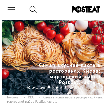
Самая вкусная паста в
ресторанах Киева:
мартовский выбор
PostEat.Часть 1
0
0
09-03-2018
10956
Головна
›
ЇЖА
›
Самая вкусная паста в ресторанах Киева:
мартовский выбор PostEat.Часть 1