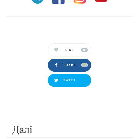
LIKE
0
SHARE
TWEET
Далi