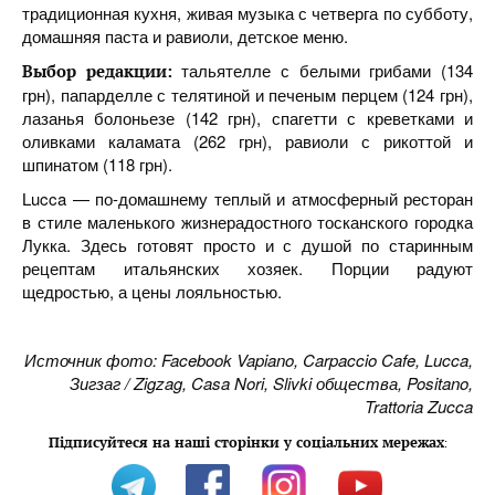
традиционная кухня, живая музыка с четверга по субботу,
домашняя паста и равиоли, детское меню.
тальятелле с белыми грибами (134
Выбор редакции:
грн), папарделле с телятиной и печеным перцем (124 грн),
лазанья болоньезе (142 грн), спагетти с креветками и
оливками каламата (262 грн), равиоли с рикоттой и
шпинатом (118 грн).
Lucca — по-домашнему теплый и атмосферный ресторан
в стиле маленького жизнерадостного тосканского городка
Лукка. Здесь готовят просто и с душой по старинным
рецептам итальянских хозяек. Порции радуют
щедростью, а цены лояльностью.
Источник фото: Facebook Vapiano, Carpaccio Cafe, Lucca,
Зигзаг / Zigzag, Casa Nori, Slivki общества, Positano,
Trattoria Zucca
Підписуйтеся на наші сторінки у соціальних мережах
: