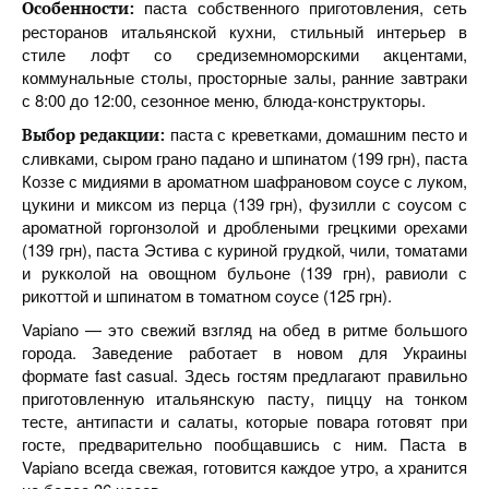
паста собственного приготовления, сеть
Особенности:
ресторанов итальянской кухни, стильный интерьер в
стиле лофт со средиземноморскими акцентами,
коммунальные столы, просторные залы, ранние завтраки
с 8:00 до 12:00, сезонное меню, блюда-конструкторы.
паста с креветками, домашним песто и
Выбор редакции:
сливками, сыром грано падано и шпинатом (199 грн), паста
Коззе с мидиями в ароматном шафрановом соусе с луком,
цукини и миксом из перца (139 грн), фузилли с соусом с
ароматной горгонзолой и дроблеными грецкими орехами
(139 грн), паста Эстива с куриной грудкой, чили, томатами
и рукколой на овощном бульоне (139 грн), равиоли с
рикоттой и шпинатом в томатном соусе (125 грн).
Vapiano — это свежий взгляд на обед в ритме большого
города. Заведение работает в новом для Украины
формате fast casual. Здесь гостям предлагают правильно
приготовленную итальянскую пасту, пиццу на тонком
тесте, антипасти и салаты, которые повара готовят при
госте, предварительно пообщавшись с ним. Паста в
Vapiano всегда свежая, готовится каждое утро, а хранится