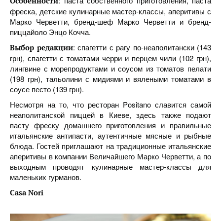
: паста собственного приготовления, паста
Особенности
фреска, детские кулинарные мастер-классы, аперитивы с
Марко Черветти, бренд-шеф Марко Черветти и бренд-
пиццайоло Энцо Кочча.
: спагетти с рагу по-неаполитански (143
Выбор
редакции
грн), спагетти с томатами черри и перцем чили (102 грн),
лингвине с морепродуктами и соусом из томатов пелати
(198 грн), тальолини с мидиями и вялеными томатами в
соусе песто (139 грн).
Несмотря на то, что ресторан Positano славится самой
неаполитанской пиццей в Киеве, здесь также подают
пасту фреску домашнего приготовления и правильные
итальянские антипасти, аутентичные мясные и рыбные
блюда. Гостей приглашают на традиционные итальянские
аперитивы в компании Величайшего Марко Черветти, а по
выходным проводят кулинарные мастер-классы для
маленьких гурманов.
Casa Nori