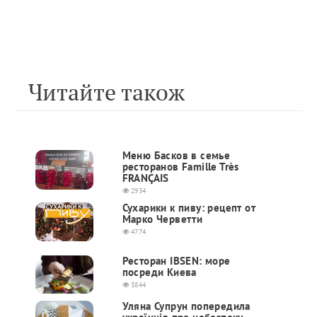
Читайте також
Меню Басков в семье
ресторанов Famille Très
FRANÇAIS
2934
Сухарики к пиву: рецепт от
Марко Черветти
4774
Ресторан IBSEN: море
посреди Киева
3844
Уляна Супрун попередила