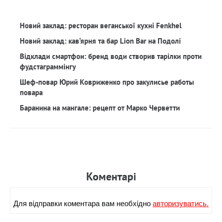
Новий заклад: ресторан веганської кухні Fenkhel
Новий заклад: кав‘ярня та бар Lion Bar на Подолі
Відклади смартфон: бренд води створив тарілки проти
фудстаграммінгу
Шеф-повар Юрий Ковриженко про закулисье работы
повара
Баранина на мангале: рецепт от Марко Черветти
Коментарi
Для вiдправки коментара вам необхiдно
авторизуватись.