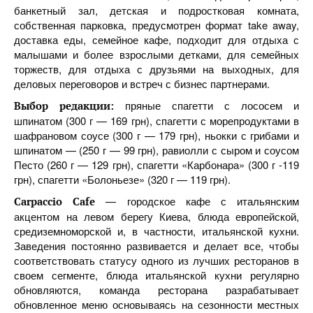
банкетный зал, детская и подростковая комната,
собственная парковка, предусмотрен формат take away,
доставка еды, семейное кафе, подходит для отдыха с
малышами и более взрослыми детками, для семейных
торжеств, для отдыха с друзьями на выходных, для
деловых переговоров и встреч с бизнес партнерами.
пряные спагетти с лососем и
Выбор редакции:
шпинатом (300 г — 169 грн), спагетти с морепродуктами в
шафрановом соусе (300 г — 179 грн), ньокки с грибами и
шпинатом — (250 г — 99 грн), равиолли с сыром и соусом
Песто (260 г — 129 грн), спагетти «Карбонара» (300 г -119
грн), спагетти «Болоньезе» (320 г — 119 грн).
— городское кафе с итальянским
Carpaccio Cafe
акцентом на левом берегу Киева, блюда европейской,
средиземноморской и, в частности, итальянской кухни.
Заведения постоянно развивается и делает все, чтобы
соответствовать статусу одного из лучших ресторанов в
своем сегменте, блюда итальянской кухни регулярно
обновляются, команда ресторана разрабатывает
обновленное меню основываясь на сезонности местных