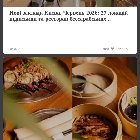
Нові заклади Києва. Червень 2026: 27 локацій
індійський та ресторан бессарабських...
07-07-2026
0
0
4877