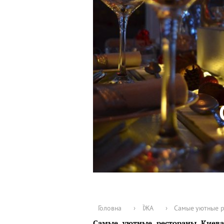
Головна
›
ЇЖА
›
Самые уютные р
Самые уютные рестораны Киева