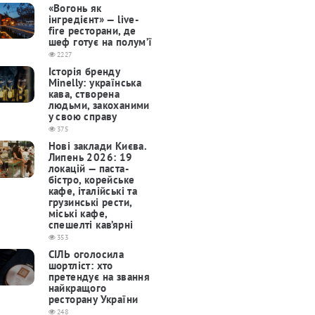
«Вогонь як
інгредієнт» — live-
fire ресторани, де
шеф готує на полум’ї
2227
Історія бренду
Minelly: українська
кава, створена
людьми, закоханими
у свою справу
375
Нові заклади Києва.
Липень 2026: 19
локацій — паста-
бістро, корейське
кафе, італійські та
грузинські рести,
міські кафе,
спешелті кав’ярні
353
СІЛЬ оголосила
шортліст: хто
претендує на звання
найкращого
ресторану України
248