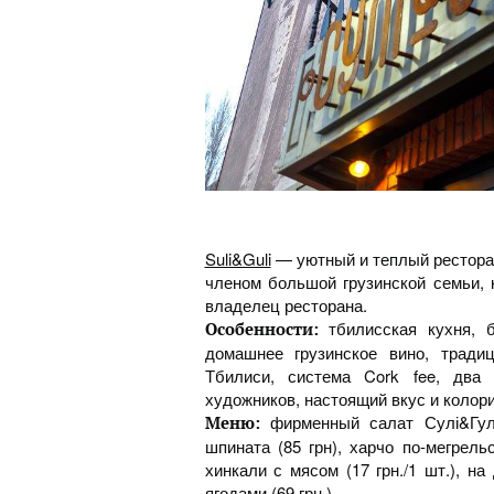
Suli&Guli
— уютный и теплый ресторан
членом большой грузинской семьи, 
владелец ресторана.
тбилисская кухня, 
Особенности:
домашнее грузинское вино, тради
Тбилиси, система Cork fee, два 
художников, настоящий вкус и колори
фирменный салат Сулі&Гулі
Меню:
шпината (85 грн), харчо по-мегрельс
хинкали с мясом (17 грн./1 шт.), на
ягодами (69 грн.).