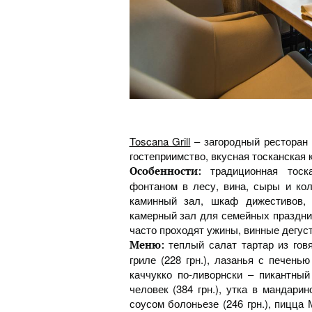
Toscana Grill
– загородный ресторан с
гостеприимство, вкусная тосканская 
традиционная тоск
Особенности:
фонтаном в лесу, вина, сыры и ко
каминный зал, шкаф дижестивов, 
камерный зал для семейных праздни
часто проходят ужины, винные дегус
теплый салат тартар из говя
Меню:
гриле (228 грн.), лазанья с печенью 
каччукко по-ливорнски – пикантны
человек (384 грн.), утка в мандари
соусом болоньезе (246 грн.), пицца 