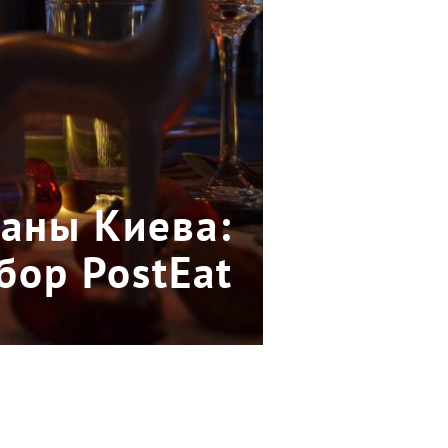
аны Киева:
бор PostEat