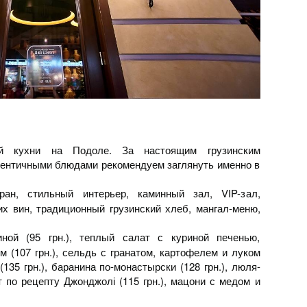
й кухни на Подоле. За настоящим грузинским
утентичными блюдами рекомендуем заглянуть именно в
ан, стильный интерьер, каминный зал, VIP-зал,
их вин, традиционный грузинский хлеб, мангал-меню,
ой (95 грн.), теплый салат с куриной печенью,
 (107 грн.), сельдь с гранатом, картофелем и луком
(135 грн.), баранина по-монастырски (128 грн.), люля-
т по рецепту Джонджолі (115 грн.), мацони с медом и