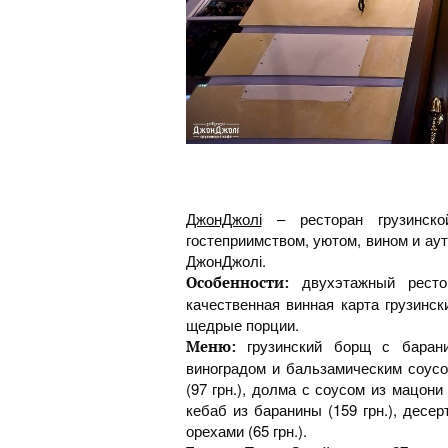
ДжонДжолі
– ресторан грузинско
гостеприимством, уютом, вином и а
ДжонДжолі.
двухэтажный рестор
Особенности:
качественная винная карта грузинск
щедрые порции.
грузинский борщ с баранин
Меню:
виноградом и бальзамическим соусом
(97 грн.), долма с соусом из мацони 
кебаб из баранины (159 грн.), десер
орехами (65 грн.).