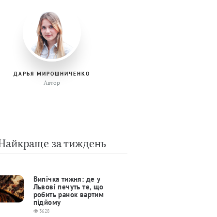
ДАРЬЯ МИРОШНИЧЕНКО
Автор
Найкраще за тиждень
Випічка тижня: де у
Львові печуть те, що
робить ранок вартим
підйому
3628