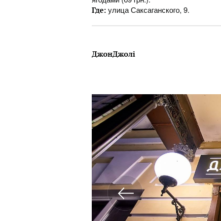
улица Саксаганского, 9.
Где:
ДжонДжолі