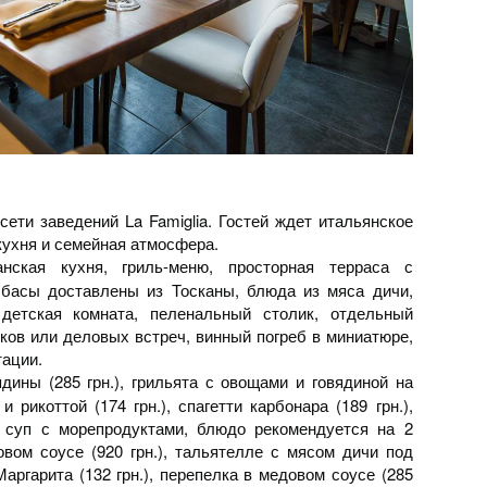
ети заведений La Famiglia. Гостей ждет итальянское
кухня и семейная атмосфера.
анская кухня, гриль-меню, просторная терраса с
лбасы доставлены из Тосканы, блюда из мяса дичи,
детская комната, пеленальный столик, отдельный
ков или деловых встреч, винный погреб в миниатюре,
тации.
дины (285 грн.), грильята с овощами и говядиной на
и рикоттой (174 грн.), спагетти карбонара (189 грн.),
й суп с морепродуктами, блюдо рекомендуется на 2
новом соусе (920 грн.), тальятелле с мясом дичи под
Маргарита (132 грн.), перепелка в медовом соусе (285