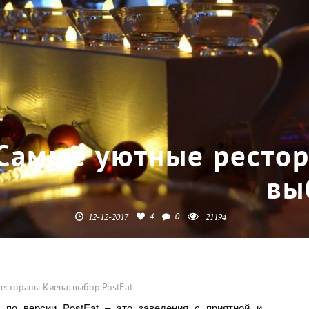
Самые уютные рестор
вы
4
0
12-12-2017
21194
естораны Киева: выбор PostEat
по версии PostEat – это заведения с приятной и