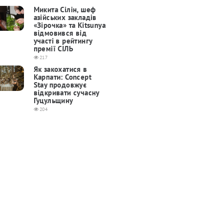
Микита Сілін, шеф
азійських закладів
«Зірочка» та Kitsunya
відмовився від
участі в рейтингу
премії СІЛЬ
217
Як закохатися в
Карпати: Concept
Stay продовжує
відкривати сучасну
Гуцульщину
204