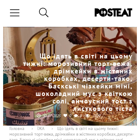
Що ідять в світі на цьому
тижні: морозивний торт-вежа,
дрімкейки в жістяних
коробках, десерти-тако,
Баскські чізкейки міні,
шоколадний мус з квіткою
солі, анчоусний тост з
листкового тіста
0
0
30-07-2025
1529
Головна
›
ЇЖА
›
Що ідять в світі на цьому тижні:
морозивний торт-вежа, дрімкейки в жістяних коробках, десерти-
тако, Баскські чізкейки міні, шоколадний мус з квіткою солі,