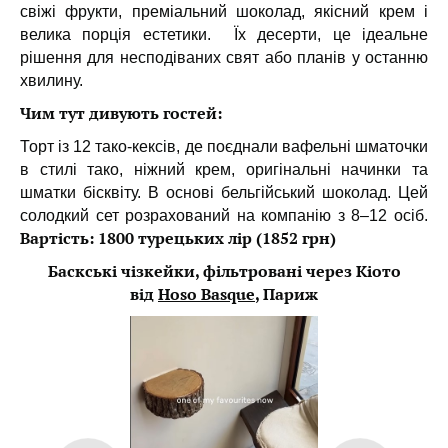
свіжі фрукти, преміальний шоколад, якісний крем і
велика порція естетики. Їх десерти, це ідеальне
рішення для несподіваних свят або планів у останню
хвилину.
Чим тут дивують гостей:
Торт із 12 тако-кексів, де поєднали вафельні шматочки
в стилі тако, ніжний крем, оригінальні начинки та
шматки бісквіту. В основі бельгійський шоколад. Цей
солодкий сет розрахований на компанію з 8–12 осіб.
Вартість: 1800 турецьких лір (1852 грн)
Баскські чізкейки, фільтровані через Кіото
від
Hoso Basque
, Париж