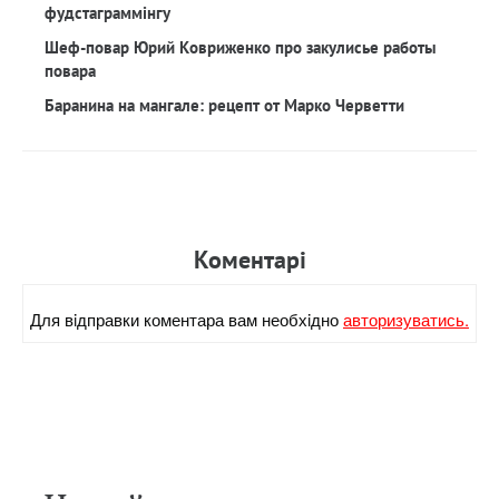
фудстаграммінгу
Шеф-повар Юрий Ковриженко про закулисье работы
повара
Баранина на мангале: рецепт от Марко Черветти
Коментарi
Для вiдправки коментара вам необхiдно
авторизуватись.