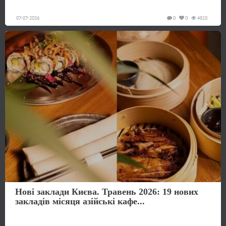
07-07-2026
0
0
4810
Нові заклади Києва. Травень 2026: 19 нових
закладів місяця азійські кафе...