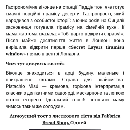
Гастрономічне віконце на станції Паддінгтон, яке готує
смачні порційні тірамісу десерти. Гастропроєкт, який
народився з особистої історії: з юних років на Сицилії
засновниця готувала тірамісу на сімейній кухні. Її
мама жартома сказала: «Тобі варто відкрити справу!».
Після майже десятиліття життя в Лондоні вона
Secret Layers tiramisu
вирішила відкрити перше «
window»
прямо в центрі Лондона.
Чим тут дивують гостей:
Віконце знаходиться в арці будину, маленьке і
прикрашене квітами. Страва для знайомства:
Pistachio Misú — кремова, горіхова інтерпретація
класики з делікатними савоярді, маскарпоне та легкою
нотою еспресо. Ідеальний спосіб потішити маму
чимось таким же солодким.
Анчоусний тост з листкового тіста від
Fabbrica
Bread Shop,
Сідней