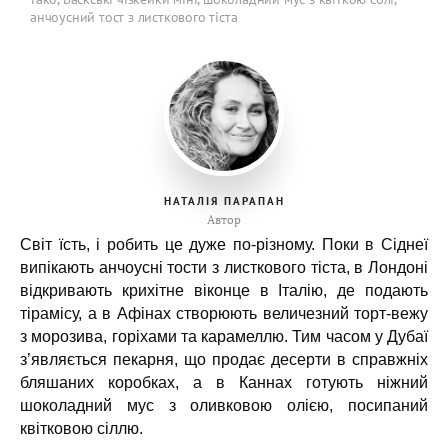
анчоусний тост з листкового тіста
НАТАЛІЯ ПАРАПАН
Автор
Світ їсть, і робить це дуже по-різному. Поки в Сіднеї
випікають анчоусні тости з листкового тіста, в Лондоні
відкривають крихітне віконце в Італію, де подають
тірамісу, а в Афінах створюють величезний торт-вежу
з морозива, горіхами та карамеллю. Тим часом у Дубаї
з’являється пекарня, що продає десерти в справжніх
бляшаних коробках, а в Каннах готують ніжний
шоколадний мус з оливковою олією, посипаний
квітковою сіллю.