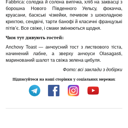
Fabbrica: солодка й солона випічка, хліб на заквасці з
борошна Нового Південного Уельсу, фокачча,
круасани, баскські чізкейки, печивом з шоколадною
крихтою, сендвічі, тарти банофі й класичні французькі
пітів’є. Все свіже, і смаки змінюються щодня.
Чим тут дивують гостей:
Anchovy Toast — анчоусний тост з листвового тіста,
начинений лабне, а зверху анчоуси Olasagasti,
маринований шалот та свіжа зелена цибуля.
Фото: всі заклади з добірки
Підписуйтеся на наші сторінки у соціальних мережах
: