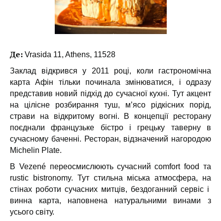
Де:
Vrasida 11, Athens, 11528
Заклад відкрився у 2011 році, коли гастрономічна
карта Афін тільки починала змінюватися, і одразу
представив новий підхід до сучасної кухні. Тут акцент
на цілісне розбирання туш, м’ясо рідкісних порід,
страви на відкритому вогні. В концепції ресторану
поєднали французьке бістро і грецьку таверну в
сучасному баченні. Ресторан, відзначений нагородою
Michelin Plate.
В Vezené переосмислюють сучасний comfort food та
rustic bistronomy. Тут стильна міська атмосфера, на
стінах роботи сучасних митців, бездоганний сервіс і
винна карта, наповнена натуральними винами з
усього світу.