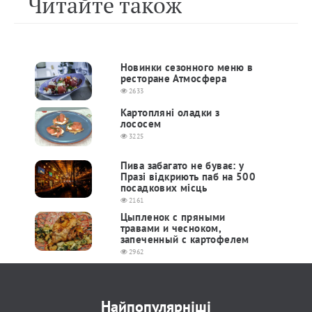
Читайте також
Новинки сезонного меню в
ресторане Атмосфера
2633
Картопляні оладки з
лососем
3225
Пива забагато не буває: у
Празі відкриють паб на 500
посадкових місць
2161
Цыпленок с пряными
травами и чесноком,
запеченный с картофелем
2962
Найпопулярніші