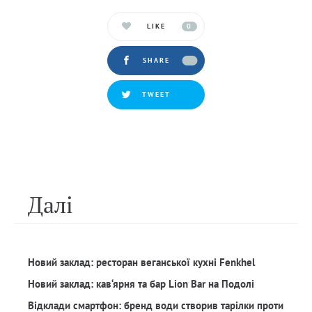
LIKE
0
SHARE
TWEET
Далi
Новий заклад: ресторан веганської кухні Fenkhel
Новий заклад: кав‘ярня та бар Lion Bar на Подолі
Відклади смартфон: бренд води створив тарілки проти