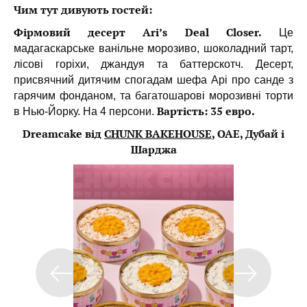
Чим тут дивують гостей:
Фірмовий десерт Ari’s Deal Closer.
Це
мадагаскарське ванільне морозиво, шоколадний тарт,
лісові горіхи, джандуя та баттерскотч. Десерт,
присвячний дитячим спогадам шефа Арі про санде з
гарячим фонданом, та багатошарові морозивні торти
Вартість: 35 евро.
в Нью-Йорку. На 4 персони.
Dreamcake від
CHUNK BAKEHOUSE
, ОАЕ, Дубай і
Шарджа