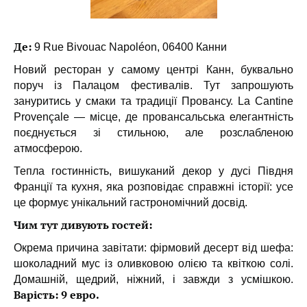
Де:
9 Rue Bivouac Napoléon, 06400 Канни
Новий ресторан у самому центрі Канн, буквально
поруч із Палацом фестивалів. Тут запрошують
зануритись у смаки та традиції Провансу. La Cantine
Provençale — місце, де провансальська елегантність
поєднується зі стильною, але розслабленою
атмосферою.
Тепла гостинність, вишуканий декор у дусі Півдня
Франції та кухня, яка розповідає справжні історії: усе
це формує унікальний гастрономічний досвід.
Чим тут дивують гостей:
Окрема причина завітати: фірмовий десерт від шефа:
шоколадний мус із оливковою олією та квіткою солі.
Домашній, щедрий, ніжний, і завжди з усмішкою.
Варість: 9 евро.