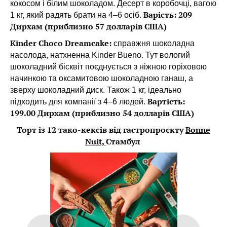
кокосом і білим шоколадом. Десерт в коробочці, вагою
Варість: 209
1 кг, який радять брати на 4–6 осіб.
Дирхам (приблизно 57 долларів США)
Kinder Choco Dreamcake:
справжня шоколадна
насолода, натхненна Kinder Bueno. Тут вологий
шоколадний бісквіт поєднується з ніжною горіховою
начинкою та оксамитовою шоколадною ганаш, а
зверху шоколадний диск. Також 1 кг, ідеально
Вартість:
підходить для компанії з 4–6 людей.
199.00 Дирхам (приблизно 54 долларів США)
Торт із 12 тако-кексів від гастропроєкту
Bonne
Nuit,
Стамбул