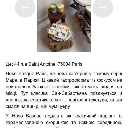
Де:
44 rue Saint Antoine, 75004 Paris
Hoso Basque Paris, це нова кавʼярня у самому серці
Маре, в Парижі. Цікавий гастроформат із фокусом на
оригінальні баскські чізкейки, які готують щодня на
місці. Тут класика Сан-Себастьяна поєднується з
японською естетикою: легкі, повітряні текстури, кілька
смаків на вибір, мінімум цукру.
У Hoso Basque подають як класичний варіант із
карамелізованою скоринкою та ніжною серединою,