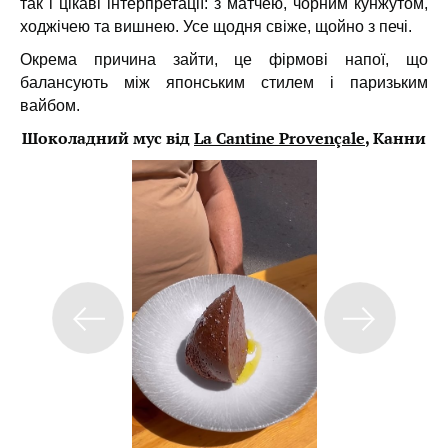
так і цікаві інтерпретації: з матчею, чорним кунжутом,
ходжічею та вишнею. Усе щодня свіже, щойно з печі.
Окрема причина зайти, це фірмові напої, що
балансують між японським стилем і паризьким
вайбом.
Шоколадний мус від
La Cantine Provençale
, Канни