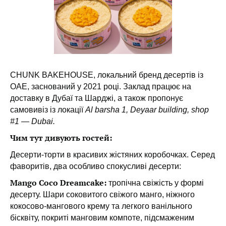
CHUNK BAKEHOUSE, локальний бренд десертів із
ОАЕ, заснований у 2021 році. Заклад працює на
доставку в Дубаї та Шарджі, а також пропонує
самовивіз із локації
Al barsha 1, Deyaar building, shop
#1 — Dubai.
Чим тут дивують гостей:
Десерти-торти в красивих жістяних коробочках. Серед
фаворитів, два особливо спокусливі десерти:
Mango Coco Dreamcake:
тропічна свіжість у формі
десерту. Шари соковитого свіжого манго, ніжного
кокосово-мангового крему та легкого ванільного
бісквіту, покриті манговим компоте, підсмаженим