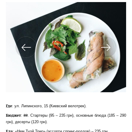
Где
: ул. Липинского, 15 (Киевский велотрек).
Бюджет
: ₴₴. Стартеры (95 – 235 грн), основные блюда (185 – 290
грн), десерты (120 грн).
Еда
: «Нем Туой Трио» (ассорти спринг-роллов) – 235 грн.