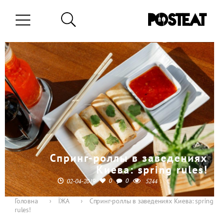
Спринг-роллы в заведениях
Киева: spring rules!
0
0
02-04-2019
5244
Головна
›
ЇЖА
›
Спринг-роллы в заведениях Киева: spring
rules!