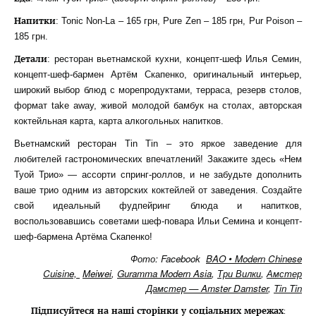
Напитки
: Tonic Non-La – 165 грн, Pure Zen – 185 грн, Pur Poison –
185 грн.
Детали
: ресторан вьетнамской кухни, концепт-шеф Илья Семин,
концепт-шеф-бармен Артём Скапенко, оригинальный интерьер,
широкий выбор блюд с морепродуктами, терраса, резерв столов,
формат take away, живой молодой бамбук на столах, авторская
коктейльная карта, карта алкогольных напитков.
Вьетнамский ресторан Tin Tin – это яркое заведение для
любителей гастрономических впечатлений! Закажите здесь «Нем
Туой Трио» — ассорти спринг-роллов, и не забудьте дополнить
ваше трио одним из авторских коктейлей от заведения. Создайте
свой идеальный фудпейринг блюда и напитков,
воспользовавшись советами шеф-повара Ильи Семина и концепт-
шеф-бармена Артёма Скапенко!
Фото: Facebook
BAO • Modern Chinese
Cuisine,
Meiwei
,
Guramma Modern Asia
,
Три Вилки
,
Амстер
Дамстер — Amster Damster
,
Tin Tin
Підписуйтеся на наші сторінки у соціальних мережах
: