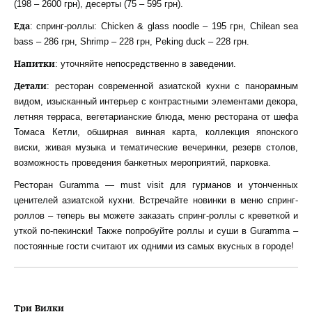
(198 – 2600 грн), десерты (75 – 595 грн).
Еда
: спринг-роллы: Chicken & glass noodle – 195 грн, Chilean sea
bass – 286 грн, Shrimp – 228 грн, Peking duck – 228 грн.
Напитки
: уточняйте непосредственно в заведении.
Детали
: ресторан современной азиатской кухни с панорамным
видом, изысканный интерьер с контрастными элементами декора,
летняя терраса, вегетарианские блюда, меню ресторана от шефа
Томаса Кетли, обширная винная карта, коллекция японского
виски, живая музыка и тематические вечеринки, резерв столов,
возможность проведения банкетных мероприятий, парковка.
Ресторан Guramma — must visit для гурманов и утонченных
ценителей азиатской кухни. Встречайте новинки в меню спринг-
роллов – теперь вы можете заказать спринг-роллы с креветкой и
уткой по-пекински! Также попробуйте роллы и суши в Guramma –
постоянные гости считают их одними из самых вкусных в городе!
Три Вилки