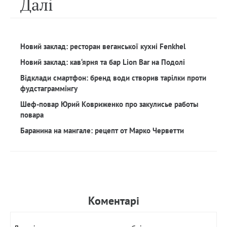
Далi
Новий заклад: ресторан веганської кухні Fenkhel
Новий заклад: кав‘ярня та бар Lion Bar на Подолі
Відклади смартфон: бренд води створив тарілки проти
фудстаграммінгу
Шеф-повар Юрий Ковриженко про закулисье работы
повара
Баранина на мангале: рецепт от Марко Черветти
Коментарi