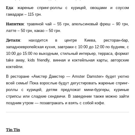
Еда
: жареные спринг-роллы с курицей, овощами и соусом
гамадари – 115 грн.
Напитки
: травяной чай – 55 грн, апельсиновый фреш – 90 грн,
латте – 50 грн, какао – 50 грн.
Детали
: находится в центре Киева, ресторан-бар,
западноевропейская кухня, завтраки с 10:00 до 12:00 по будням, с
10:00 до 15:00 по выходным, стильный интерьер, терраса, формат
take away, kids friendly, винная и коктейльная карты, авторские
коктейли.
В ресторане «Амстер Дамстер — Amster Damster» будет уютно
всей семье! Пока взрослые будут дегустировать жареные спринг-
роллы с курицей, детям предложат мини-бургеры, куриные
стрипсы или сладкие сендвичи. В заведении также можно зайти
поздним утром — позавтракать и взять с собой кофе.
Tin Tin