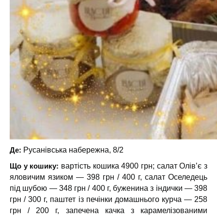
Де:
Русанівська набережна, 8/2
Що у кошику:
вартість кошика 4900 грн; салат Олівʼє з
яловичим язиком — 398 грн / 400 г, салат Оселедець
під шубою — 348 грн / 400 г, буженина з індички — 398
грн / 300 г, паштет із печінки домашнього курча — 258
грн / 200 г, запечена качка з карамелізованими