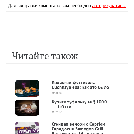
Для вiдправки коментара вам необхiдно
авторизуватись.
Читайте також
Киевский фестиваль
Ulichnaya eda: как это было
5378
Купити туфельку за $1000
…. і з’їсти
2487
Стендап вечори с Сергієм
Середою в Samogon Grill
Bar, початок 16 травня о