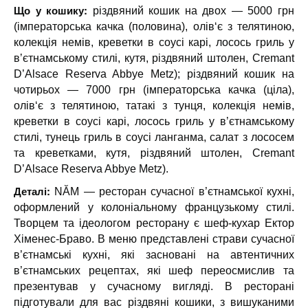
Що у кошику:
різдвяний кошик на двох — 5000 грн
(імператорська качка (половина), олів‘є з телятиною,
колекція немів, креветки в соусі карі, лосось гриль у
вʼєтнамському стилі, кутя, різдвяний штолен, Cremant
D’Alsace Reserva Abbye Metz); різдвяний кошик на
чотирьох — 7000 грн (імператорська качка (ціла),
олів‘є з телятиною, татакі з тунця, колекція немів,
креветки в соусі карі, лосось гриль у вʼєтнамському
стилі, тунець гриль в соусі ланганма, салат з лососем
та креветками, кутя, різдвяний штолен, Cremant
D’Alsace Reserva Abbye Metz).
Деталі:
NĂM — ресторан сучасної в’єтнамської кухні,
оформлений у колоніальному французькому стилі.
Творцем та ідеологом ресторану є шеф-кухар Ектор
Хіменес-Браво. В меню представлені страви сучасної
в’єтнамські кухні, які засновані на автентичних
в’єтнамських рецептах, які шеф переосмислив та
презентував у сучасному вигляді. В ресторані
підготували для вас різдвяні кошики, з вишуканими