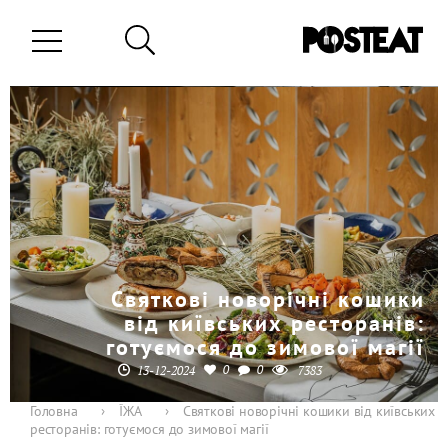
Святкові новорічні кошики
від київських ресторанів:
готуємося до зимової магії
0
0
13-12-2024
7383
Головна
›
ЇЖА
›
Святкові новорічні кошики від київських
ресторанів: готуємося до зимової магії