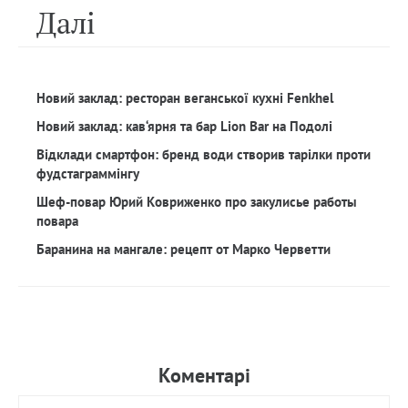
Далi
Новий заклад: ресторан веганської кухні Fenkhel
Новий заклад: кав‘ярня та бар Lion Bar на Подолі
Відклади смартфон: бренд води створив тарілки проти
фудстаграммінгу
Шеф-повар Юрий Ковриженко про закулисье работы
повара
Баранина на мангале: рецепт от Марко Черветти
Коментарi