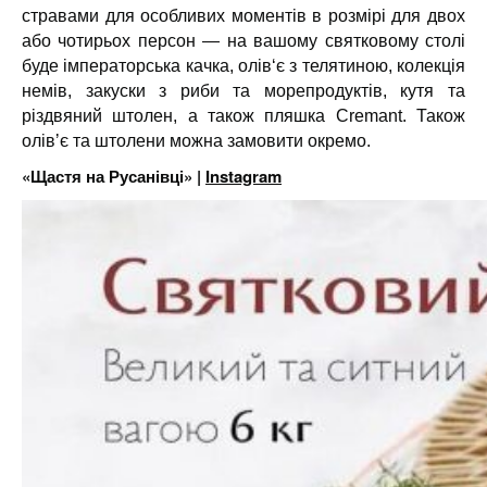
стравами для особливих моментів в розмірі для двох
або чотирьох персон — на вашому святковому столі
буде імператорська качка, олів‘є з телятиною, колекція
немів, закуски з риби та морепродуктів, кутя та
різдвяний штолен, а також пляшка Cremant. Також
олівʼє та штолени можна замовити окремо.
«Щастя на Русанівці» |
Instagram