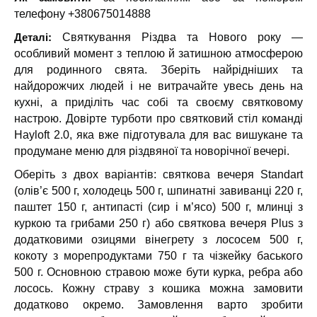
телефону +380675014888
Деталі:
Святкування Різдва та Нового року —
особливий момент з теплою й затишною атмосферою
для родинного свята. Зберіть найрідніших та
найдорожчих людей і не витрачайте увесь день на
кухні, а приділіть час собі та своєму святковому
настрою. Довірте турботи про святковий стіл команді
Hayloft 2.0, яка вже підготувала для вас вишукане та
продумане меню для різдвяної та новорічної вечері.
Оберіть з двох варіантів: святкова вечеря Standart
(олів’є 500 г, холодець 500 г, шпинатні завиванці 220 г,
паштет 150 г, антипасті (сир і м’ясо) 500 г, млинці з
куркою та грибами 250 г) або святкова вечеря Plus з
додатковими озицями вінегрету з лососем 500 г,
кокоту з морепродуктами 750 г та чізкейку баського
500 г. Основною стравою може бути курка, ребра або
лосось. Кожну страву з кошика можна замовити
додатково окремо. Замовлення варто зробити