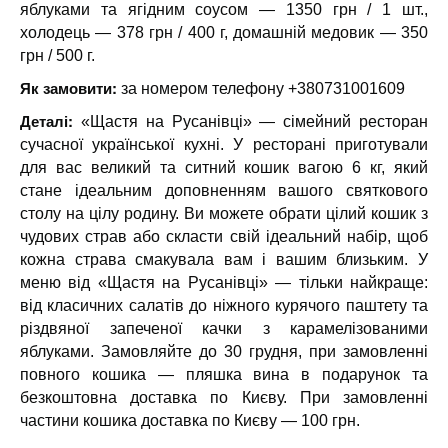
яблуками та ягідним соусом — 1350 грн / 1 шт.,
холодець — 378 грн / 400 г, домашній медовик — 350
грн / 500 г.
Як замовити:
за номером телефону +380731001609
Деталі:
«Щастя на Русанівці» — сімейний ресторан
сучасної української кухні. У ресторані приготували
для вас великий та ситний кошик вагою 6 кг, який
стане ідеальним доповненням вашого святкового
столу на цілу родину. Ви можете обрати цілий кошик з
чудових страв або скласти свій ідеальний набір, щоб
кожна страва смакувала вам і вашим близьким. У
меню від «Щастя на Русанівці» — тільки найкраще:
від класичних салатів до ніжного курячого паштету та
різдвяної запеченої качки з карамелізованими
яблуками. Замовляйте до 30 грудня, при замовленні
повного кошика — пляшка вина в подарунок та
безкоштовна доставка по Києву. При замовленні
частини кошика доставка по Києву — 100 грн.