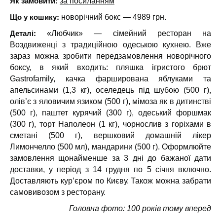
Як замовити:
за посиланням
Що у кошику:
новорічний бокс — 4989 грн.
Деталі:
«Любчик» — сімейний ресторан на
Воздвиженці з традиційною одеською кухнею. Вже
зараз можна зробити передзамовлення новорічного
боксу, в який входить: пляшка ігристого брют
Gastrofamily, качка фарширована яблуками та
апельсинами (1,3 кг), оселедець під шубою (500 г),
олів’є з яловичим язиком (500 г), мімоза як в дитинстві
(500 г), паштет курячий (300 г), одеський форшмак
(300 г), торт Наполеон (1 кг), чорнослив з горіхами в
сметані (500 г), вершковий домашній лікер
Лимончелло (500 мл), мандарини (500 г). Оформлюйте
замовлення щонайменше за 3 дні до бажаної дати
доставки, у період з 14 грудня по 5 січня включно.
Доставляють кур’єром по Києву. Також можна забрати
самовивозом з ресторану.
Головна фото: 100 років тому вперед