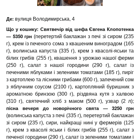
Де:
вулиця Володимирська, 4
Що у кошику:
Святвечір від шефа Євгена Клопотенка
— 5350 грн
(перетертий баклажан з печі зі сиром (235
г), крем із печеного сома з квашеним виноградом (165
г), волинська капуста (335 г), крем з квасолі-яськи та
білих грибів (255 г), квашення з урожаю нашої ферми
(250 г), салат з нашої городини (290 г), салат із
печеними яблуками і зеленими томатами (185 г), пиріг
з картоплею та лісними грибами (600 г), запечений сом
з яблучним соусом (2100 г), картопляний буришник з
ароматною бринзою (300 г), різдвяна кутя з халвою
(310 г), святечний хліб з маком (500 г), узвар (2 л);
пісна вечеря до новорічного свята — 3250 грн
(волинська капуста з печі (335 г), перетертий баклажан
зі сиром (235 г), сири, найкращі нині у фермерів (125
г), крем з квасолі яськи і білих грибів (255 г), салат з
печеної городини (290 г), салат із зеленими томатами і