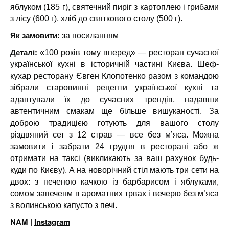
яблуком (185 г), святечний пиріг з картоплею і грибами
з лісу (600 г), хліб до святкового столу (500 г).
Як замовити:
за посиланням
Деталі:
«100 років тому вперед» — ресторан сучасної
української кухні в історичній частині Києва. Шеф-
кухар ресторану Євген Клопотенко разом з командою
зібрали старовинні рецепти української кухні та
адаптували їх до сучасних трендів, надавши
автентичним смакам ще більше вишуканості. За
доброю традицією готують для вашого столу
різдвяний сет з 12 страв — все без м’яса. Можна
замовити і забрати 24 грудня в ресторані або ж
отримати на таксі (викликають за ваш рахунок будь-
куди по Києву). А на новорічний стіл мають три сети на
двох: з печеною качкою із барбарисом і яблуками,
сомом запеченм в ароматних трвах і вечерю без м’яса
з волинською капусто з печі.
NAM |
Instagram