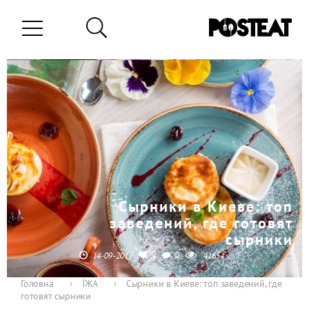
Сырники в Киеве: топ
заведений, где готовят
сырники
7
0
14-09-2017
41654
Головна
›
ЇЖА
›
Сырники в Киеве: топ заведений, где
готовят сырники