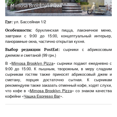
Mimosa Brooklyn Pizza
ул. Бассейная 1/2
Где:
бруклинская пицца, лаконичное меню,
Особенности:
завтраки с 9:00 до 15:00, концептуальный интерьер,
панорамные окна, частично открытая кухня.
сырники с абрикосовым
Выбор редакции PostEat:
джемом и сметаной (99 грн.)
В «
Mimosa Brooklyn Pizza
» сырники подают ежедневно с
9:00 до 15:00. К пышным, творожным, в меру сладким
сырникам гостям также приносят абрикосовый джем и
сметану, порция достаточно сытная. К сырникам
рекомендуем также заказать отменный кофе, ходят слухи,
что кофе в «
Mimosa Brooklyn Pizzа
» со знаком качества
кофейни «
Чашка Espresso Bar
».