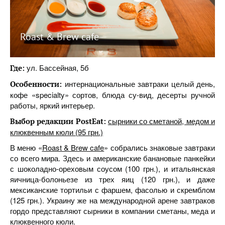
Roast & Brew cafe
ул. Бассейная, 5б
Где:
интернациональные завтраки целый день,
Особенности:
кофе «specialty» сортов, блюда су-вид, десерты ручной
работы, яркий интерьер.
сырники со сметаной, медом и
Выбор редакции PostEat:
клюквенным кюли (95 грн.)
В меню «
Roast & Brew cafe
» собрались знаковые завтраки
со всего мира. Здесь и американские банановые панкейки
с шоколадно-ореховым соусом (100 грн.), и итальянская
яичница-болоньезе из трех яиц (120 грн.), и даже
мексиканские тортильи с фаршем, фасолью и скремблом
(125 грн.). Украину же на международной арене завтраков
гордо представляют сырники в компании сметаны, меда и
клюквенного кюли.