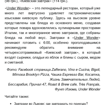
(98 грн.), «Киевский завтрак» (114 грн.).
«
Under Wonder
» – это легендарный ресторан, который уже
много лет виртуозно удивляет гастрономическими
изысками киевскую публику. Здесь на высоком уровне
представлены как блюда из основного меню, создавая
которые повара вдохновлялись кулинарными просторами
Италии, так и многогранное меню завтраков, где собраны
блюда на любой вкус. Завтраки в «
Under Wonder
»
начинают готовить с 6:00, особенно проголодавшимся
рекомендуем обратить внимание на
четырехсотграммовый «Киевский завтрак», в который
входят сырники, оладьи из яблок и блины с сыром, медом
и сметаной.
Фото: Facebook страница Zafferano, Vino e Cucina, Bigoli,
Mimosa Brooklyn Pizza, Чашка Espresso Bar, Косатка,
Жизнь Замечательных Людей,
Бессарабия, Причал 47, Roast & Brew cafe, Très Français,
Фунт Изюма, Under Wonder
Читайте также:
Завтраки во Львове: где завтракать по приезду?