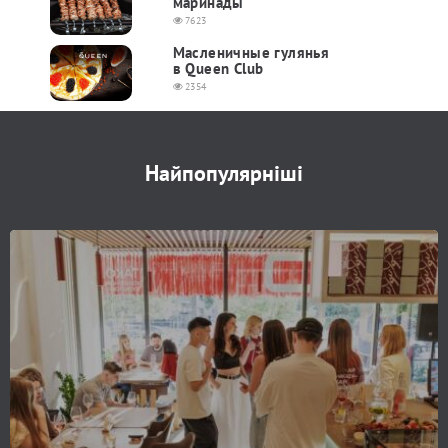
маринады
7623
Масленичные гулянья
в Queen Club
2354
Найпопулярніші