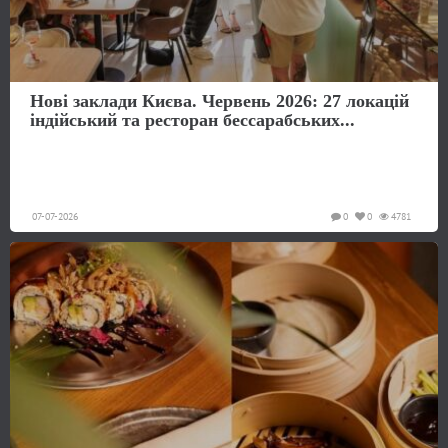
Нові заклади Києва. Червень 2026: 27 локацій
індійський та ресторан бессарабських...
07-07-2026
0
0
4781