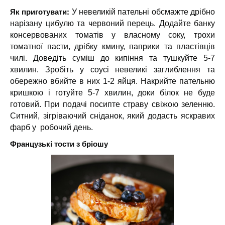
Як приготувати:
У невеликій пательні обсмажте дрібно
нарізану цибулю та червоний перець. Додайте банку
консервованих томатів у власному соку, трохи
томатної пасти, дрібку кмину, паприки та пластівців
чилі. Доведіть суміш до кипіння та тушкуйте 5-7
хвилин. Зробіть у соусі невеликі заглиблення та
обережно вбийте в них 1-2 яйця. Накрийте пательню
кришкою і готуйте 5-7 хвилин, доки білок не буде
готовий. При подачі посипте страву свіжою зеленню.
Ситний, зігріваючий сніданок, який додасть яскравих
фарб у робочий день.
Французькі тости з бріошу