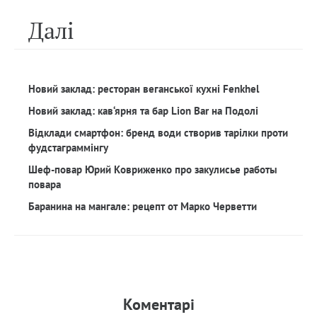
Далi
Новий заклад: ресторан веганської кухні Fenkhel
Новий заклад: кав‘ярня та бар Lion Bar на Подолі
Відклади смартфон: бренд води створив тарілки проти
фудстаграммінгу
Шеф-повар Юрий Ковриженко про закулисье работы
повара
Баранина на мангале: рецепт от Марко Черветти
Коментарi