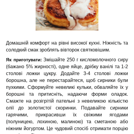
Домашній комфорт на рівні високої кухні. Ніжність та
солодкий смак зроблять вівторок святковішим.
Як приготувати:
Змішайте 250 г кисломолочного сиру
(бажано 5% жирності), одне яйце, дрібку ванілі та 1-2
столові ложки цукру. Додайте 3-4 столові ложки
борошна, але не перестарайтеся, щоб сирники були
пухкими. Сформуйте невеликі кульки, обваляйте їх у
борошні та притисніть, надаючи форми оладок.
Смажте на розігрітій пательні з невеликою кількістю
олії до золотистої скоринки. Подавайте сирники
гарячими, прикрасивши їх свіжими ягодами
(полуницею, лохиною, малиною) та сметаною або
ніжним йогуртом. Це чудовий спосіб отримати порцію