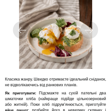
Класика жанру. Швидко отримаєте ідеальний сніданок,
не відволікаючись від ранкових планів.
Як приготувати:
Підсмажте на сухій пательні два
шматочки хліба (найкраще підійде цільнозерновий
або житній). Поки хліб підрум’янюється, приготуйте
яйце пашот
: розбийте його в невелику склянку і