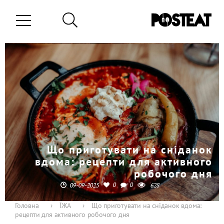
Що приготувати на сніданок
вдома: рецепти для активного
робочого дня
0
0
09-09-2025
628
Головна
›
ЇЖА
›
Що приготувати на сніданок вдома:
рецепти для активного робочого дня