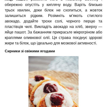
обережно опустіть у киплячу воду. Варіть близько
трьох хвилин, доки білок не схопиться, а жовток
залишиться рідким. Розімніть м’якоть стиглого
авокадо, додайте трохи солі, чорного перцю та
пластівців чилі. Викладіть авокадо на хліб, зверху —
яйце пашот. За бажанням прикрасьте мікрогріном або
краплями оливкової олії. Ця страва поєднує здорові
жири та білок, що ідеально для мозкової активності.
Сирники зі свіжими ягодами