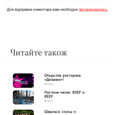
Для вiдправки коментара вам необхiдно
авторизуватись.
Читайте також
Открытие ресторана
«Дежавю»!
5260
Постное меню: BEEF и
REEF
3477
Шашлык: соусы и