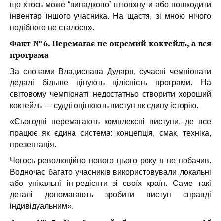
що хтось може “випадково” штовхнути або пошкодити
інвентар іншого учасника. На щастя, зі мною нічого
подібного не сталося».
Факт №6. Перемагає не окремий коктейль, а вся
програма
За словами Владислава Дударя, сучасні чемпіонати
дедалі більше цінують цілісність програми. На
світовому чемпіонаті недостатньо створити хороший
коктейль — судді оцінюють виступ як єдину історію.
«Сьогодні перемагають комплексні виступи, де все
працює як єдина система: концепція, смак, техніка,
презентація.
Чогось революційно нового цього року я не побачив.
Водночас багато учасників використовували локальні
або унікальні інгредієнти зі своїх країн. Саме такі
деталі допомагають зробити виступ справді
індивідуальним».