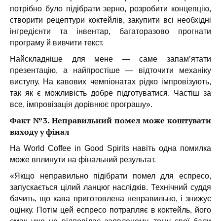
потрібно було підібрати зерно, розробити концепцію,
створити рецептури коктейлів, закупити всі необхідні
інгредієнти та інвентар, багаторазово прогнати
програму й вивчити текст.
Найскладніше для мене — саме запам’ятати
презентацію, а найпростіше — відточити механіку
виступу. На кавових чемпіонатах рідко імпровізують,
так як є можливість добре підготуватися. Частіш за
все, імпровізація дорівнює програшу».
Факт №3. Неправильний помел може коштувати
виходу у фінал
На World Coffee in Good Spirits навіть одна помилка
може вплинути на фінальний результат.
«Якщо неправильно підібрати помел для еспресо,
запускається цілий ланцюг наслідків. Технічний суддя
бачить, що кава приготовлена неправильно, і знижує
оцінку. Потім цей еспресо потрапляє в коктейль, його