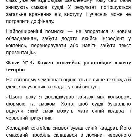
смак уже не відповідає заявленому, тому свої бали
знижують смакові судді. У результаті погіршується
загальне враження від виступу, і учасник може не
потрапити до фіналу.
Найпоширеніші помилки — не впоратися з новим
обладнанням, забути додати якийсь інгредієнт у
коктейль, перенервувати або навіть забути текст
презентації».
Факт №4. Кожен коктейль розповідає власну
історію
На світовому чемпіонаті оцінюють не лише техніку, а й
ідею, яку учасник закладає у свій виступ.
«Цього року я досліджував зв’язок між кольором,
формою та смаком. Хотів, щоб судді буквально
відчули, який смак можуть мати синій квадрат і
червоний трикутник.
Холодний коктейль символізував синій квадрат. Його
смаковий профіль складався з лохини, червоного