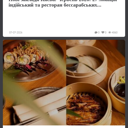
індійський та ресторан бессарабських...
07-07-2026
0
0
4860