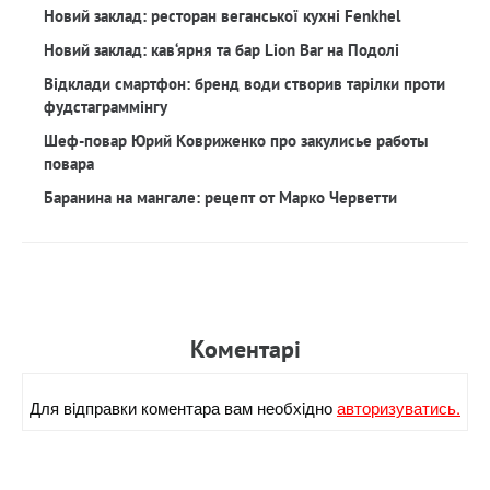
Новий заклад: ресторан веганської кухні Fenkhel
Новий заклад: кав‘ярня та бар Lion Bar на Подолі
Відклади смартфон: бренд води створив тарілки проти
фудстаграммінгу
Шеф-повар Юрий Ковриженко про закулисье работы
повара
Баранина на мангале: рецепт от Марко Черветти
Коментарi
Для вiдправки коментара вам необхiдно
авторизуватись.