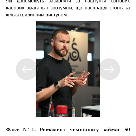
які допоможуть зазирнути за лаштунки світових
кавових змагань і зрозуміти, що насправді стоїть за
кількахвилинним виступом.
Факт №1. Регламент чемпіонату займає 50