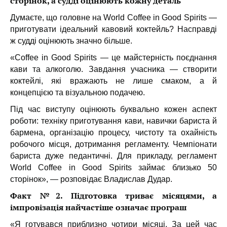
сторінок, а судді оцінюють кожну деталь
Думаєте, що головне на World Coffee in Good Spirits —
приготувати ідеальний кавовий коктейль? Насправді
ж судді оцінюють значно більше.
«Coffee in Good Spirits — це майстерність поєднання
кави та алкоголю. Завдання учасника — створити
коктейлі, які вражають не лише смаком, а й
концепцією та візуальною подачею.
Під час виступу оцінюють буквально кожен аспект
роботи: техніку приготування кави, навички бариста й
бармена, організацію процесу, чистоту та охайність
робочого місця, дотримання регламенту. Чемпіонати
бариста дуже педантичні. Для прикладу, регламент
World Coffee in Good Spirits займає близько 50
сторінок», — розповідає Владислав Дудар.
Факт №2. Підготовка триває місяцями, а
імпровізація найчастіше означає програш
«Я готувався приблизно чотири місяці. За цей час