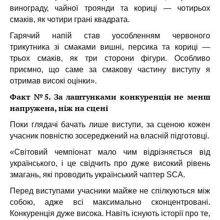
винограду, чайної троянди та кориці — чотирьох
смаків, як чотири грані квадрата.
Гарячий напій став уособленням червоного
трикутника зі смаками вишні, персика та кориці —
трьох смаків, як три сторони фігури. Особливо
приємно, що саме за смакову частину виступу я
отримав високі оцінки».
Факт №5. За лаштунками конкуренція не менш
напружена, ніж на сцені
Поки глядачі бачать лише виступи, за сценою кожен
учасник повністю зосереджений на власній підготовці.
«Світовий чемпіонат мало чим відрізняється від
українського, і це свідчить про дуже високий рівень
змагань, які проводить український чаптер SCA.
Перед виступами учасники майже не спілкуються між
собою, адже всі максимально сконцентровані.
Конкуренція дуже висока. Навіть існують історії про те,