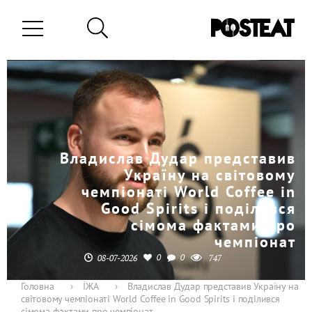
Владислав Дудар представив
Україну на світовому
чемпіонаті World Coffee in
Good Spirits і поділився
сімома фактами про
чемпіонат
0
0
08-07-2026
747
Головна
›
ЇЖА
›
Владислав Дудар представив Україну на
світовому чемпіонаті World Coffee in Good Spirits і поділився
сімома фактами про чемпіонат