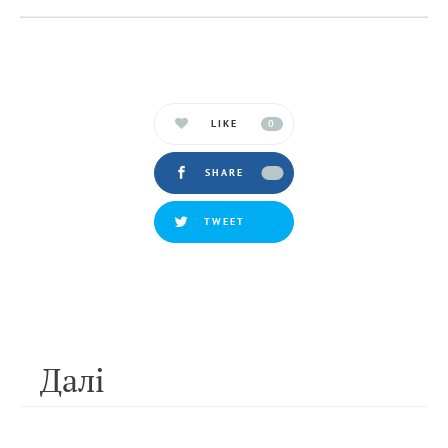
LIKE
0
SHARE
TWEET
Далi