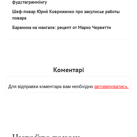
фудстаграммінгу
Шеф-повар Юрий Ковриженко про закулисье работы
повара
Баранина на мангале: рецепт от Марко Черветти
Коментарi
Для вiдправки коментара вам необхiдно
авторизуватись.