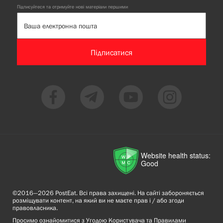
Підписуйтеся та отримуйте нові матеріали першими
Підписатися
Website health status:
Good
©2016—2026 PostEat. Всі права захищені. На сайті забороняється
розміщувати контент, на який ви не маєте прав і / або згоди
правовласника.
Просимо ознайомитися з
Угодою Користувача
та
Правилами