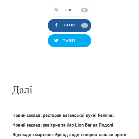
LIKE
0
SHARE
TWEET
Далi
Новий заклад: ресторан веганської кухні Fenkhel
Новий заклад: кав‘ярня та бар Lion Bar на Подолі
Відклади смартфон: бренд води створив тарілки проти