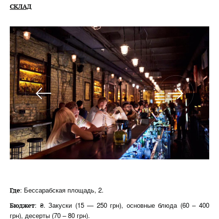
СКЛАД
: Бессарабская площадь, 2.
Где
: ₴. Закуски (15 — 250 грн), основные блюда (60 – 400
Бюджет
грн), десерты (70 – 80 грн).