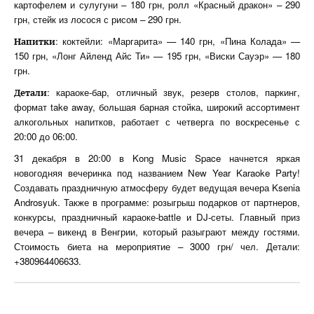
картофелем и сулугуни – 180 грн, ролл «Красный дракон» – 290
грн, стейк из лосося с рисом – 290 грн.
: коктейли: «Маргарита» — 140 грн, «Пина Колада» —
Напитки
150 грн, «Лонг Айленд Айс Ти» — 195 грн, «Виски Сауэр» — 180
грн.
: караоке-бар, отличный звук, резерв столов, паркинг,
Детали
формат take away, большая барная стойка, широкий ассортимент
алкогольных напитков, работает с четверга по воскресенье с
20:00 до 06:00.
31 декабря в 20:00 в Kong Music Space начнется яркая
новогодняя вечеринка под названием New Year Karaoke Party!
Создавать праздничную атмосферу будет ведущая вечера Ksenia
Androsyuk. Также в программе: розыгрыш подарков от партнеров,
конкурсы, праздничный караоке-battle и DJ-сеты. Главный приз
вечера – викенд в Венгрии, который разыграют между гостями.
Стоимость биета на мероприятие – 3000 грн/ чел. Детали:
+380964406633.