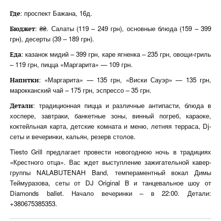
: проспект Бажана, 16д.
Где
: ₴₴. Салаты (119 – 249 грн), основные блюда (159 – 399
Бюджет
грн), десерты (39 – 189 грн).
: казанок мидий – 399 грн, каре ягненка – 235 грн, овощи-гриль
Еда
– 119 грн, пицца «Маргарита» — 109 грн.
: «Маргарита» — 135 грн, «Виски Сауэр» — 135 грн,
Напитки
марокканский чай – 175 грн, эспрессо – 35 грн.
: традиционная пицца и различные антипасти, блюда в
Детали
хоспере, завтраки, банкетные зоны, винный погреб, караоке,
коктейльная карта, детские комната и меню, летняя терраса, Dj-
сеты и вечеринки, кальян, резерв столов.
Tiesto Grill предлагает провести новогоднюю ночь в традициях
«Крестного отца». Вас ждет выступление зажигательной кавер-
группы NALABUTENAH Band, темпераментный вокал Димы
Теймуразова, сеты от DJ Original B и танцевальное шоу от
Diamonds ballet. Начало вечеринки – в 22:00. Детали:
+380675385353.