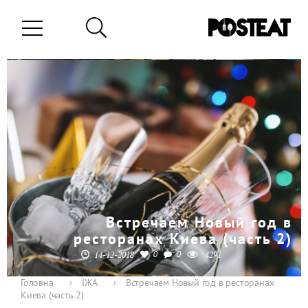
Встречаем Новый год в
ресторанах Киева (часть 2)
0
0
14-12-2018
4291
Головна
›
ЇЖА
›
Встречаем Новый год в ресторанах
Киева (часть 2)