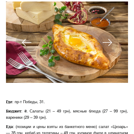
: пр-т Победы, 31.
Где
: ₴. Салаты (21 – 49 грн), мясные блюда (27 – 99 грн),
Бюджет
вареники (29 – 39 грн).
: (позиции и цены взяты из банкетного меню) салат «Цезарь»
Еда
— 35 грн, кебаб из телятины – 49 грн, куриное филе в шпинатном