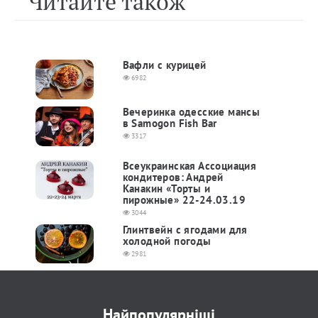
Читайте також
Вафли с курицей
6982
Вечеринка одесские мансы
в Samogon Fish Bar
3317
Всеукраинская Ассоциация
кондитеров: Андрей
Канакин «Торты и
пирожные» 22-24.03.19
3044
Глинтвейн с ягодами для
холодной погоды
2981
Найпопулярніші