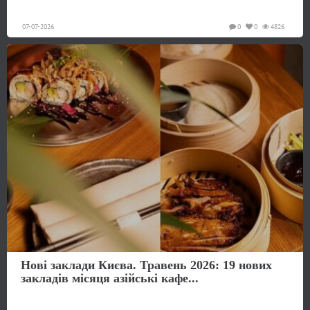
07-07-2026
0
0
4826
Нові заклади Києва. Травень 2026: 19 нових
закладів місяця азійські кафе...