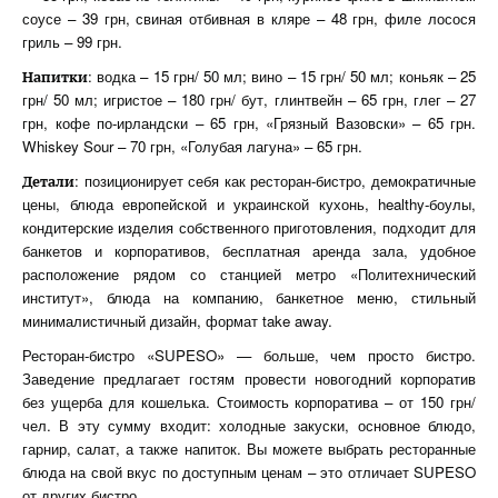
соусе – 39 грн, свиная отбивная в кляре – 48 грн, филе лосося
гриль – 99 грн.
: водка – 15 грн/ 50 мл; вино – 15 грн/ 50 мл; коньяк – 25
Напитки
грн/ 50 мл; игристое – 180 грн/ бут, глинтвейн – 65 грн, глег – 27
грн, кофе по-ирландски – 65 грн, «Грязный Вазовски» – 65 грн.
Whiskey Sour – 70 грн, «Голубая лагуна» – 65 грн.
: позиционирует себя как ресторан-бистро, демократичные
Детали
цены, блюда европейской и украинской кухонь, healthy-боулы,
кондитерские изделия собственного приготовления, подходит для
банкетов и корпоративов, бесплатная аренда зала, удобное
расположение рядом со станцией метро «Политехнический
институт», блюда на компанию, банкетное меню, стильный
минималистичный дизайн, формат take away.
Ресторан-бистро «SUPESO» — больше, чем просто бистро.
Заведение предлагает гостям провести новогодний корпоратив
без ущерба для кошелька. Стоимость корпоратива – от 150 грн/
чел. В эту сумму входит: холодные закуски, основное блюдо,
гарнир, салат, а также напиток. Вы можете выбрать ресторанные
блюда на свой вкус по доступным ценам – это отличает SUPESO
от других бистро.