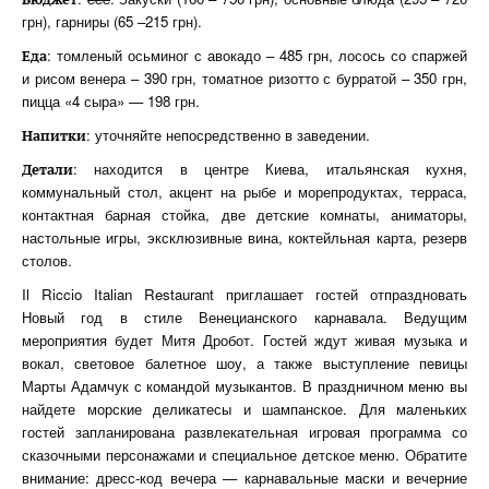
грн), гарниры (65 –215 грн).
: томленый осьминог с авокадо – 485 грн, лосось со спаржей
Еда
и рисом венера – 390 грн, томатное ризотто с бурратой – 350 грн,
пицца «4 сыра» — 198 грн.
: уточняйте непосредственно в заведении.
Напитки
: находится в центре Киева, итальянская кухня,
Детали
коммунальный стол, акцент на рыбе и морепродуктах, терраса,
контактная барная стойка, две детские комнаты, аниматоры,
настольные игры, эксклюзивные вина, коктейльная карта, резерв
столов.
Il Riccio Italian Restaurant приглашает гостей отпраздновать
Новый год в стиле Венецианского карнавала. Ведущим
мероприятия будет Митя Дробот. Гостей ждут живая музыка и
вокал, световое балетное шоу, а также выступление певицы
Марты Адамчук с командой музыкантов. В праздничном меню вы
найдете морские деликатесы и шампанское. Для маленьких
гостей запланирована развлекательная игровая программа со
сказочными персонажами и специальное детское меню. Обратите
внимание: дресс-код вечера — карнавальные маски и вечерние