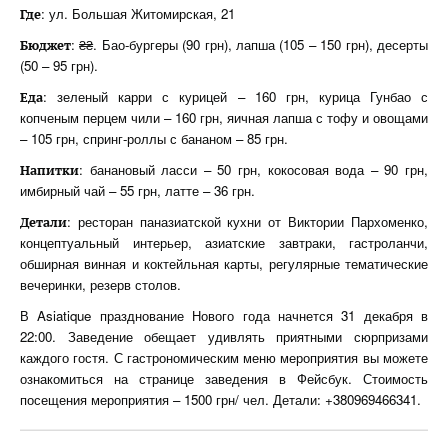
: ул. Большая Житомирская, 21
Где
: ₴₴. Бао-бургеры (90 грн), лапша (105 – 150 грн), десерты
Бюджет
(50 – 95 грн).
: зеленый карри с курицей – 160 грн, курица Гунбао с
Еда
копченым перцем чили – 160 грн, яичная лапша с тофу и овощами
– 105 грн, спринг-роллы с бананом – 85 грн.
: банановый ласси – 50 грн, кокосовая вода – 90 грн,
Напитки
имбирный чай – 55 грн, латте – 36 грн.
: ресторан паназиатской кухни от Виктории Пархоменко,
Детали
концептуальный интерьер, азиатские завтраки, гастроланчи,
обширная винная и коктейльная карты, регулярные тематические
вечеринки, резерв столов.
В Asiatique празднование Нового года начнется 31 декабря в
22:00. Заведение обещает удивлять приятными сюрпризами
каждого гостя. С гастрономическим меню мероприятия вы можете
ознакомиться на странице заведения в Фейсбук. Стоимость
посещения мероприятия – 1500 грн/ чел. Детали: +380969466341.