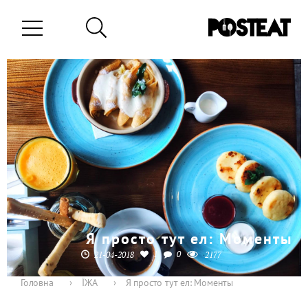
Я просто тут ел: Моменты
1
0
21-04-2018
2177
Головна
›
ЇЖА
›
Я просто тут ел: Моменты