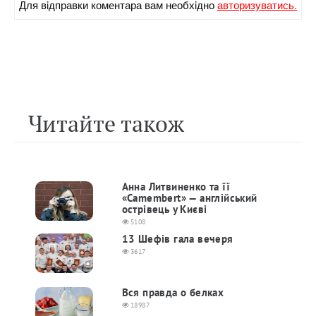
Для вiдправки коментара вам необхiдно
авторизуватись.
Читайте також
Анна Литвиненко та її
«Camembert» — англійський
острівець у Києві
5108
13 Шефів гала вечеря
3617
Вся правда о белках
18987