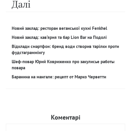
Далi
Новий заклад: ресторан веганської кухні Fenkhel
Новий заклад: кав‘ярня та бар Lion Bar на Подолі
Відклади смартфон: бренд води створив тарілки проти
фудстаграммінгу
Шеф-повар Юрий Ковриженко про закулисье работы
повара
Баранина на мангале: рецепт от Марко Черветти
Коментарi