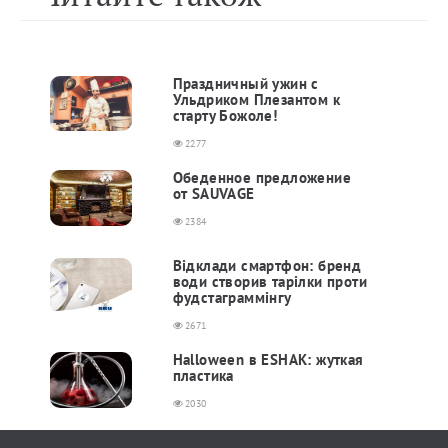
Праздничный ужин с
Ульдриком Плезантом к
старту Божоле!
2277
Обеденное предложение
от SAUVAGE
2384
Відклади смартфон: бренд
води створив тарілки проти
фудстаграммінгу
2671
Halloween в ESHAK: жуткая
пластика
2030