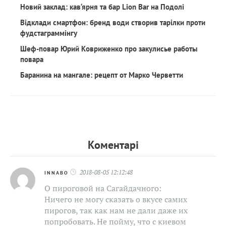
Новий заклад: кав‘ярня та бар Lion Bar на Подолі
Відклади смартфон: бренд води створив тарілки проти
фудстаграммінгу
Шеф-повар Юрий Ковриженко про закулисье работы
повара
Баранина на мангале: рецепт от Марко Черветти
Коментарi
2018-08-05 12:12:48
INNABO
О пироговой на Сагайдачного:
Ничего не могу сказать о вкусе самих
пирогов, так как нам не дали даже их
попробовать. Не пойму, что с киевом