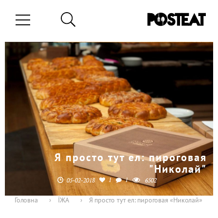
Я просто тут ел: пироговая
"Николай"
1
1
05-02-2018
6502
Головна
›
ЇЖА
›
Я просто тут ел: пироговая «Николай»