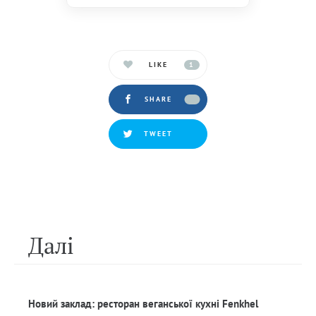
LIKE
1
SHARE
TWEET
Далi
Новий заклад: ресторан веганської кухні Fenkhel