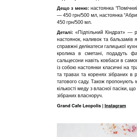
Дещо з меню:
настоянка “Помічни
— 450 грн/500 мл, настоянка “Абри
450 грн/500 мл.
Деталі:
«Підпільний Кіндрат» — ре
настоянок, наливок та бальзамів я
справжні делікатеси галицької кух
кролика в сметані, подадуть фа
сальцесони навіть ковбаси в само
із собою настоянки класичні на тр
та травах та коренях зібраних в р
татового саду. Також пропонують м
кількості меду з власної пасіки, що
зібраних власноруч.
Grand Cafe Leopolis |
Instagram