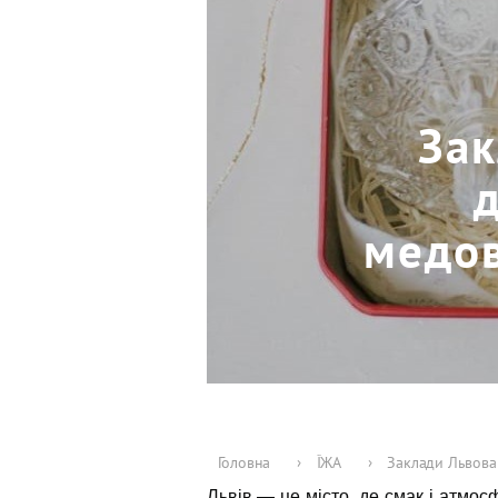
Зак
медов
Головна
›
ЇЖА
›
Заклади Львова 
Львів — це місто, де смак і атмос