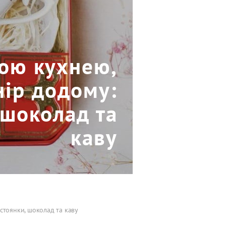
ною кухнею,
нір додому:
 шоколад та
каву
стоянки, шоколад та каву