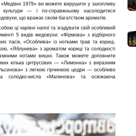
 у «Медівні 1979» ви можете вирушити у захопливу
ї культури — і по-справжньому насолодитися
довухи, що вражає своїм багатством ароматів.
обою ці чарівні напої та згадувати свій особливий
именті 5 видів медовухи: «Фірмова» з відбірного
их пасік, «Особлива» із нотками трав та кориці,
ою, «Яблунева» з ароматом кориці та солодкості
иємними нотами вишні. Також можете доповнити
яких кілька цитрусових — «Лимонна» з виразним
льсинова» з легкою гірчинкою цедри — особливо
на солодко-кисла «Малинова» та освіжаюча