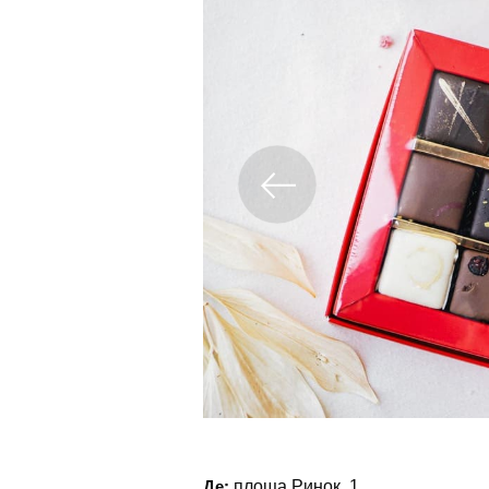
Де:
площа Ринок, 1