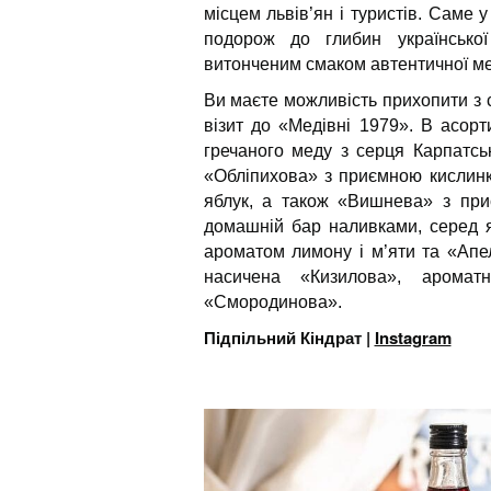
місцем львів’ян і туристів. Саме
подорож до глибин українсько
витонченим смаком автентичної ме
Ви маєте можливість прихопити з с
візит до «Медівні 1979». В асорт
гречаного меду з серця Карпатськ
«Обліпихова» з приємною кислинк
яблук, а також «Вишнева» з пр
домашній бар наливками, серед 
ароматом лимону і м’яти та «Апе
насичена «Кизилова», аромат
«Смородинова».
Підпільний Кіндрат |
Instagram