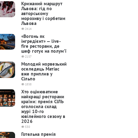
Крижаний маршрут
Львова: гід по
авторському
морозиву і сорбетам
Львова
2414
«Вогонь як
інгредієнт» — live-
fire ресторани, де
шеф готує на полум’ї
2157
Молодий норвезький
оселедець Матіас
вже приплив у
Сільпо
1858
Хто оцінюватиме
найкращі ресторани
країни: премія СІЛЬ
оголосила склад
журі 10-го
ювілейного сезону в
2026
530
Готельна премія