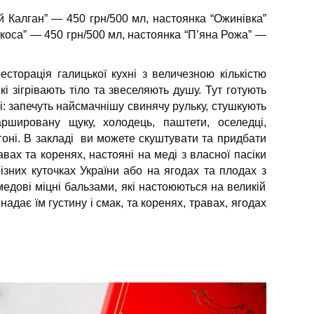
й Калган” — 450 грн/500 мл, настоянка “Ожинівка”
коса” — 450 грн/500 мл, настоянка “П’яна Рожа” —
сторація галицької кухні з величезною кількістю
кі зігрівають тіло та звеселяють душу. Тут готують
ні: запечуть найсмачнішу свинячу рульку, стушкують
ршировану щуку, холодець, паштети, оселедці,
гоні. В закладі ви можете скуштувати та придбати
авах та коренях, настояні на меді з власної пасіки
ізних куточках України або на ягодах та плодах з
едові міцні бальзами, які настоюються на великій
 надає їм густину і смак, та коренях, травах, ягодах