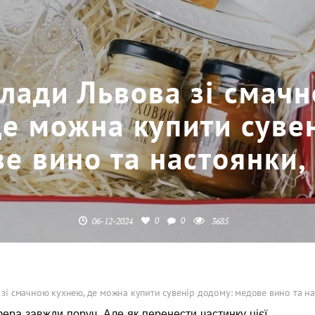
лади Львова зі смач
де можна купити суве
е вино та настоянки,
0
0
06-12-2024
3685
зі смачною кухнею, де можна купити сувенір додому: медове вино та на
фера завжди поруч. Але як перенести частинку цієї