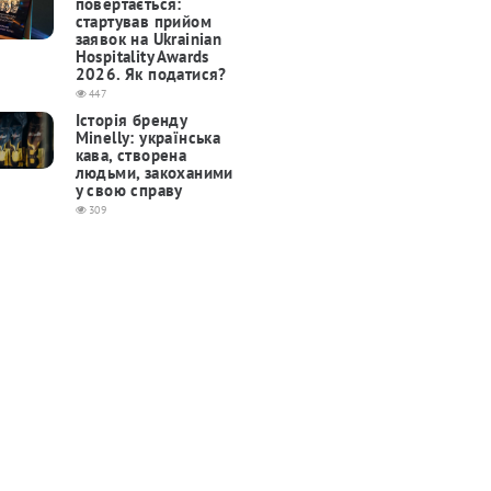
повертається:
cтартував прийом
заявок на Ukrainian
Hospitality Awards
2026. Як податися?
447
Історія бренду
Minelly: українська
кава, створена
людьми, закоханими
у свою справу
309