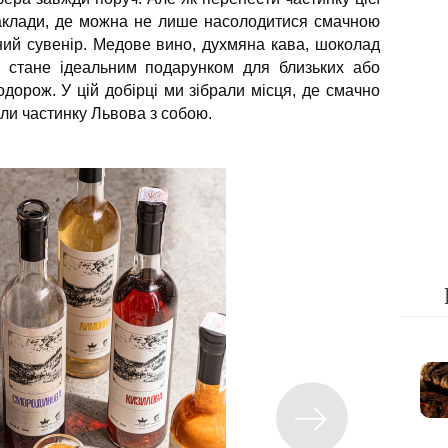
 заклади, де можна не лише насолодитися смачною
ний сувенір. Медове вино, духмяна кава, шоколад
 стане ідеальним подарунком для близьких або
орож. У цій добірці ми зібрали місця, де смачно
али частинку Львова з собою.