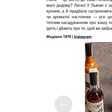
магії додому? Легко! У Львові є
кухнею, а й придбати гастрономіч
чи ароматні настоянки — усе це
теплим нагадуванням про вашу под
їдять і дбають про те, щоб ви забр
Медівня 1979 |
Instagram