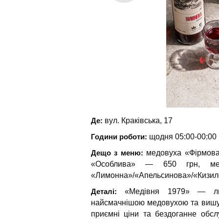
Де:
вул. Краківська, 17
Години роботи:
щодня 05:00-00:00
Дещо з меню:
медовуха «Фірмова
«Особлива» — 650 грн, ме
«Лимонна»/«Апельсинова»/«Кизил
Деталі:
«Медівня 1979» — льв
найсмачнішою медовухою та вишук
приємні ціни та бездоганне обс