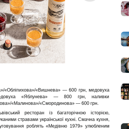
»/«Обліпихова»/«Вишнева» — 600 грн, медовуха
довуха «Яблунева» — 800 грн, наливки
ова»/«Малинова»/«Смородинова» — 600 грн.
івський ресторан із багаторічною історією,
аними стравами української кухні. Смачна кухня,
луговування роблять «Медівню 1979» улюбленим