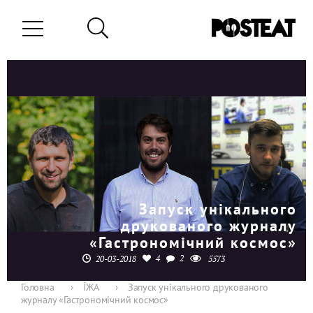
Запуск унікального
друкованого журналу
«Гастрономічний космос»
4
2
20-03-2018
5573
Головна
›
ЇЖА
›
Запуск унікального друкованого
журналу «Гастрономічний космос»