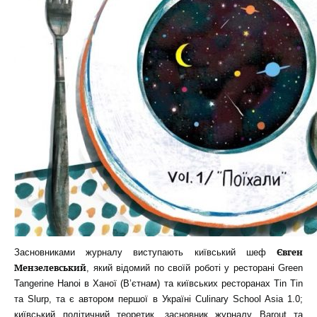
Євген
Засновниками журналу виступають київський шеф
Мензелевський
, який відомий по своїй роботі у ресторані Green
Tangerine Hanoi в Ханої (В’єтнам) та київських ресторанах Tin Tin
та Slurp, та є автором першої в Україні Culinary School Asia 1.0;
київський політичний теоретик, засновник журналу Barout та