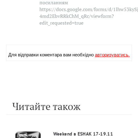
посиланням
https://docs.google.com/forms/d/1lhw53k
4md2EbvRRkChM_qRc/viewform?
edit_requested=true
Для вiдправки коментара вам необхiдно
авторизуватись.
Читайте також
Weekend в ESHAK 17-19.11