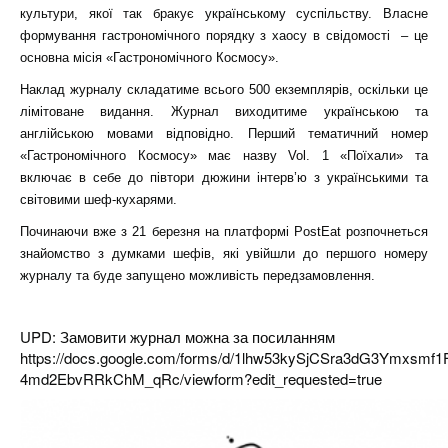
культури, якої так бракує українському суспільству. Власне
формування гастрономічного порядку з хаосу в свідомості – це
основна місія «Гастрономічного Космосу».
Наклад журналу складатиме всього 500 екземплярів, оскільки це
лімітоване видання. Журнал виходитиме українською та
англійською мовами відповідно. Перший тематичний номер
«Гастрономічного Космосу» має назву Vol. 1 «Поїхали» та
включає в себе до півтори дюжини інтерв’ю з українськими та
світовими шеф-кухарями.
Починаючи вже з 21 березня на платформі PostEat розпочнеться
знайомство з думками шефів, які увійшли до першого номеру
журналу та буде запущено можливість передзамовлення.
UPD: Замовити журнал можна за посиланням
https://docs.google.com/forms/d/1lhw53kySjCSra3dG3Ymxsmf1
4md2EbvRRkChM_qRc/viewform?edit_requested=true