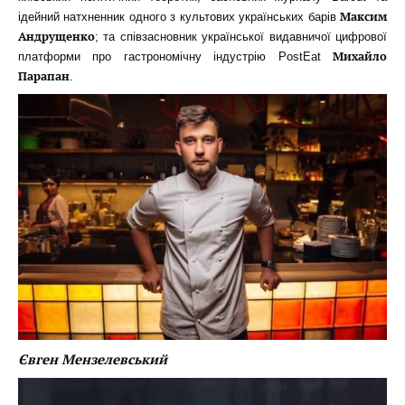
Максим
ідейний натхненник одного з культових українських барів
Андрущенко
; та співзасновник української видавничої цифрової
Михайло
платформи про гастрономічну індустрію PostEat
Парапан
.
Євген Мензелевський