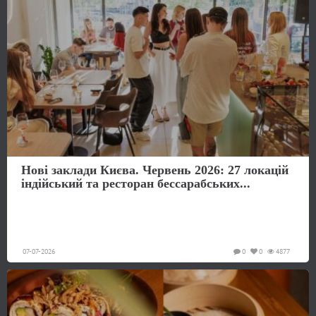
Нові заклади Києва. Червень 2026: 27 локацій
індійський та ресторан бессарабських...
07-07-2026
0
0
4877