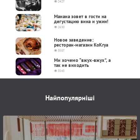
2427
Манана зовет в гости на
дегустацию вина и ужин!
2630
Новое заведение:
ресторан-магазин KoKrya
3507
Ми хочемо “вжух-вжух”, а
так не виходить
3543
Найпопулярніші