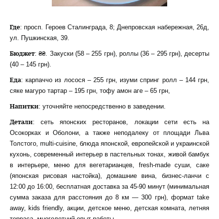
Где
: просп. Героев Сталинграда, 8; Днепровская набережная, 26д,
ул. Пушкинская, 39.
Бюджет
: ₴₴. Закуски (58 – 255 грн), роллы (36 – 295 грн), десерты
(40 – 145 грн).
Еда
: карпаччо из лосося – 255 грн, изуми спринг ролл – 144 грн,
сяке магуро тартар – 195 грн, тофу амон аге – 65 грн,
Напитки
: уточняйте непосредственно в заведении.
Детали
: сеть японских ресторанов, локации сети есть на
Осокорках и Оболони, а также неподалеку от площади Льва
Толстого, multi-cuisine, блюда японской, европейской и украинской
кухонь, современный интерьер в пастельных тонах, живой бамбук
в интерьере, меню для вегетарианцев, fresh-made суши, саке
(японская рисовая настойка), домашние вина, бизнес-ланчи с
12:00 до 16:00, бесплатная доставка за 45-90 минут (минимальная
сумма заказа для расстояния до 8 км — 300 грн), формат take
away, kids friendly, акции, детское меню, детская комната, летняя
терраса, многолетний опыт работы.