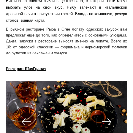
Витрина со свежей рыбой в центре зала, с которой гости могут
выбрать улов на свой вкус. Рыбу запекают в итальянской
дровяной печи в присутствии гостей. Блюда на компанию, резерв
столов, винная карта.
В рыбном ресторане Рыба в Огне лопату одесских закусок вам
предложат еще до того, как определитесь с основными блюдами.
Да-да, закуски в ресторане выносят именно на лопате. Всего их
10: от одесской классики — форшмака и черноморской тюлечки
до рулетов из баклажан и хумуса.
Ресторан ШахГранат