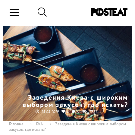
Заведения Киева с широким
выбором закусок: где искать?
0
0
25-03-2019
3851
Головна
›
ЇЖА
›
Заведения Киева с широким выбором
закусок: где искать?