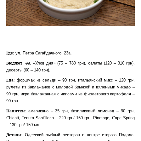
Где
: ул. Петра Сагайдачного, 23а.
Бюджет
: ₴₴. «Улов дня» (75 – 780 грн), салаты (120 – 310 грн),
десерты (60 – 140 грн).
Еда
: форшмак из сельди – 90 грн, итальянский микс – 120 грн,
рулеты из баклажанов с молодой брынзой и вялеными микадо –
90 грн, икра баклажанная с чипсами из фиолетового картофеля –
90 грн.
Напитки
: американо – 35 грн, базиликовый лимонад – 90 грн,
Chianti, Tenuta Sant`llario – 220 грн/ 150 грн, Pinotage, Cape Spring
– 130 грн/ 150 мл.
Детали
: Одесский рыбный ресторан в центре старого Подола.