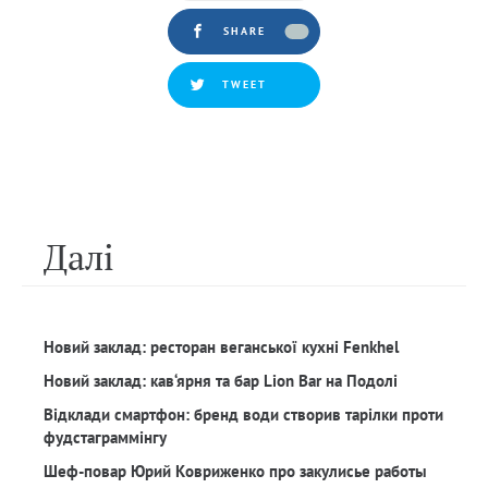
SHARE
TWEET
Далi
Новий заклад: ресторан веганської кухні Fenkhel
Новий заклад: кав‘ярня та бар Lion Bar на Подолі
Відклади смартфон: бренд води створив тарілки проти
фудстаграммінгу
Шеф-повар Юрий Ковриженко про закулисье работы