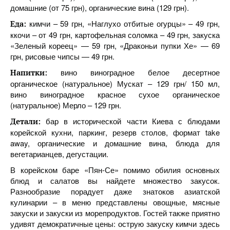
домашние (от 75 грн), органические вина (129 грн).
кимчи – 59 грн, «Наглухо отбитые огурцы» – 49 грн,
Еда:
ккочи – от 49 грн, картофельная соломка – 49 грн, закуска
«Зеленый кореец» — 59 грн, «Драконьи пупки Хе» — 69
грн, рисовые чипсы — 49 грн.
вино виноградное белое десертное
Напитки:
органическое (натуральное) Мускат – 129 грн/ 150 мл,
вино виноградное красное сухое органическое
(натуральное) Мерло – 129 грн.
бар в исторической части Киева с блюдами
Детали:
корейской кухни, паркинг, резерв столов, формат take
away, органические и домашние вина, блюда для
вегетарианцев, дегустации.
В корейском баре «Пян-Се» помимо обилия основных
блюд и салатов вы найдете множество закусок.
Разнообразие порадует даже знатоков азиатской
кулинарии – в меню представлены овощные, мясные
закуски и закуски из морепродуктов. Гостей также приятно
удивят демократичные цены: острую закуску кимчи здесь