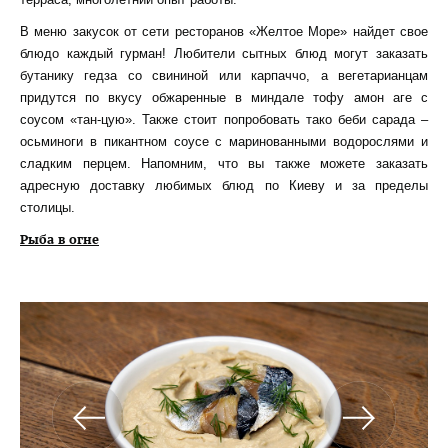
В меню закусок от сети ресторанов «Желтое Море» найдет свое
блюдо каждый гурман! Любители сытных блюд могут заказать
бутанику гедза со свининой или карпаччо, а вегетарианцам
придутся по вкусу обжаренные в миндале тофу амон аге с
соусом «тан-цую». Также стоит попробовать тако беби сарада –
осьминоги в пикантном соусе с маринованными водорослями и
сладким перцем. Напомним, что вы также можете заказать
адресную доставку любимых блюд по Киеву и за пределы
столицы.
Рыба в огне