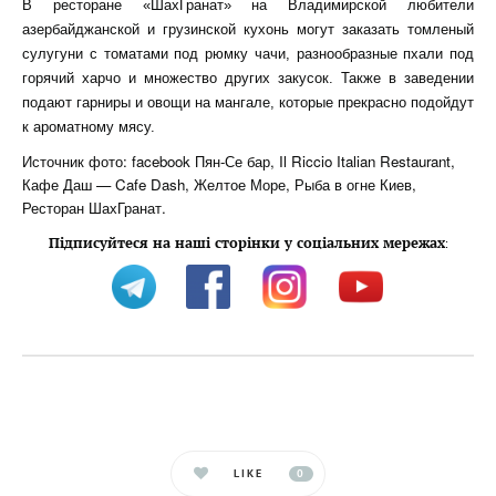
В ресторане «ШахГранат» на Владимирской любители
азербайджанской и грузинской кухонь могут заказать томленый
сулугуни с томатами под рюмку чачи, разнообразные пхали под
горячий харчо и множество других закусок. Также в заведении
подают гарниры и овощи на мангале, которые прекрасно подойдут
к ароматному мясу.
Источник фото: facebook
Пян-Се бар
,
Il Riccio Italian Restaurant
,
Кафе Даш — Cafe Dash
,
Желтое Море
,
Рыба в огне Киев
,
Ресторан ШахГранат
.
Підписуйтеся на наші сторінки у соціальних мережах
:
LIKE
0