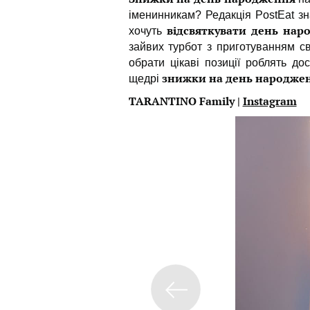
іменинникам? Редакція PostEat зна
відсвяткувати день нар
хочуть
зайвих турбот з приготуванням св
обрати цікаві позиції роблять д
знижки на день народже
щедрі
TARANTINO Family |
Instagram