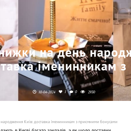
нижки на день народ
ставка іменинникам з
1
0
10-04-2024
2930
 народження Київ: доставка іменинникам з приємними бонусами
дають в Києві багато закладів, а як щодо доставки