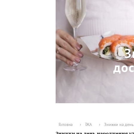
З
до
Головна
›
ЇЖА
›
Знижки на день
Знижки на день народження
на