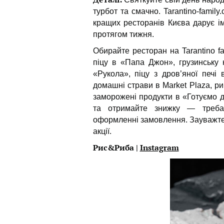
турбот та смачно. Tarantino-family
кращих ресторанів Києва дарує і
протягом тижня.
Обирайте ресторан на Tarantino f
піцу в «Папа Джон», грузинську к
«Рукола», піцу з дров’яної печі
домашні страви в Market Plaza, р
заморожені продукти в «Готуємо д
та отримайте знижку — треб
оформленні замовлення. Зауважте, 
акції.
Рис&Риба |
Instagram