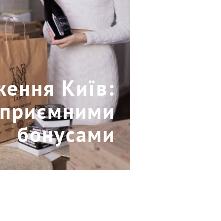
ження Київ:
 приємними
бонусами