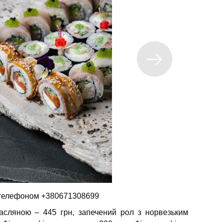
 телефоном +380671308699
сляною – 445 грн, запечений рол з норвезьким