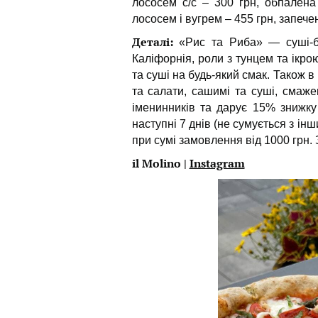
лососем с/с – 300 грн, обпалена
лососем і вугрем – 455 грн, запечен
Деталі:
«Рис та Риба» — суші-ба
Каліфорнія, роли з тунцем та ікр
та суші на будь-який смак. Також в
та салати, сашимі та суші, смаж
іменинників та дарує 15% знижку
наступні 7 днів (не сумується з і
при сумі замовлення від 1000 грн.
il Molino |
Instagram