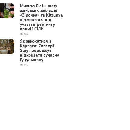
Микита Сілін, шеф
азійських закладів
«Зірочка» та Kitsunya
відмовився від
участі в рейтингу
премії СІЛЬ
264
Як закохатися в
Карпати: Concept
Stay продовжує
відкривати сучасну
Гуцульщину
249