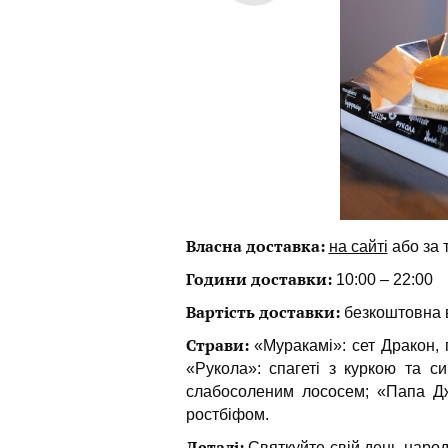
Власна доставка:
на сайті
або за
Години доставки:
10:00 – 22:00
Вартість доставки:
безкоштовна в
Страви:
«Муракамі»: сет Дракон, п
«Рукола»: спагеті з куркою та с
слабосоленим лососем; «Папа Дж
ростбіфом.
Деталі:
Святкуйте свій день наро