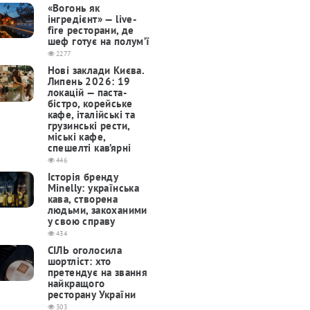
«Вогонь як
інгредієнт» — live-
fire ресторани, де
шеф готує на полум’ї
2277
Нові заклади Києва.
Липень 2026: 19
локацій — паста-
бістро, корейське
кафе, італійські та
грузинські рести,
міські кафе,
спешелті кав’ярні
446
Історія бренду
Minelly: українська
кава, створена
людьми, закоханими
у свою справу
434
СІЛЬ оголосила
шортліст: хто
претендує на звання
найкращого
ресторану України
303