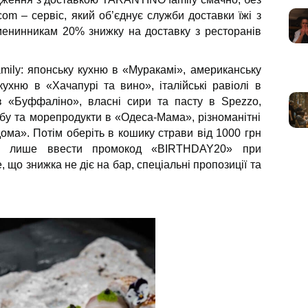
.com – сервіс, який об’єднує служби доставки їжі з
менинникам 20% знижку на доставку з ресторанів
amily: японську кухню в «Муракамі», американську
ухню в «Хачапурі та вино», італійські равіолі в
 в «Буффаліно», власні сири та пасту в Spezzo,
ибу та морепродукти в «Одеса-Мама», різноманітні
ома». Потім оберіть в кошику страви від 1000 грн
а лише ввести промокод «BIRTHDAY20» при
що знижка не діє на бар, спеціальні пропозиції та