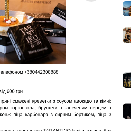
 телефоном +380442308888
ід 600 грн
ряні смажені креветки з соусом авокадо та кімчі;
иром горгонзола, брускети з запеченим перцем з
он»: піца карбонара з сирним бортиком, піца з
дження з доставкою TARANTINO family смачно, без