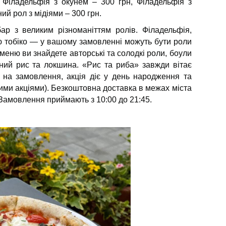
 Філадельфія з окунем – 300 грн, Філадельфія з
ий рол з мідіями – 300 грн.
р з великим різноманіттям ролів. Філадельфія,
ою тобіко — у вашому замовленні можуть бути роли
 меню ви знайдете авторські та солодкі роли, боули
ений рис та локшина. «Рис та риба» завжди вітає
 на замовлення, акція діє у день народження та
ншими акціями). Безкоштовна доставка в межах міста
 Замовлення приймають з 10:00 до 21:45.