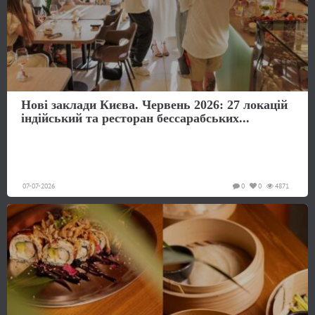
Нові заклади Києва. Червень 2026: 27 локацій
індійський та ресторан бессарабських...
07-07-2026
0
0
4871