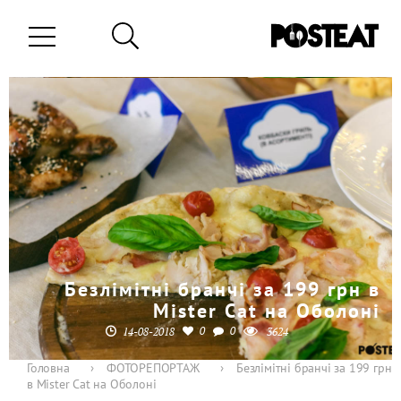
Безлімітні бранчі за 199 грн в
Mister Cat на Оболоні
0
0
14-08-2018
3624
Головна
›
ФОТОРЕПОРТАЖ
›
Безлімітні бранчі за 199 грн
в Mister Cat на Оболоні