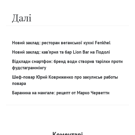
Далi
Новий заклад: ресторан веганської кухні Fenkhel
Новий заклад: кав‘ярня та бар Lion Bar на Подолі
Відклади смартфон: бренд води створив тарілки проти
фудстаграммінгу
Шеф-повар Юрий Ковриженко про закулисье работы
повара
Баранина на мангале: рецепт от Марко Черветти
Коментарi