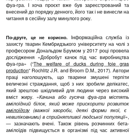
фуа-гра. І хоча проєкт вже був зареєстрований та
внесений до порядку денного, його так і не винесли на
читання в сесійну залу минулого року.
Інформаційна служба із
По-друге, це не корисно.
захисту тварин Кембридзького університету на чолі з
професором Дональдом Брумом у 2017 році провела
дослідження «Добробут качок під час виробництва
фуа-гра» (
“
The welfare of ducks during foie gras
production
” Rochlitz J.R. and Broom D.M., 2017
). Автори
праці наголошують, що тварини змушені терпіти
величезні страждання, щоб з них зробили делікатес,
який зрештою шкідливий для людини через високий
вміст жиру. «
Качина або гусяча фуа-гра містять
амілоїдний білок, який може прискорити розвиток
амілоїдозу
(важкої хвороби, деякі форми якої, є
невиліковними) в сприйнятливої людської популяції
»,
—
зазначають вчені. Також рівень розчинних бета-
амілоїдів підвищується в організмі під час активної