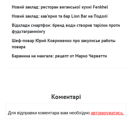
Новий заклад: ресторан веганської кухні Fenkhel
Новий заклад: кав‘ярня та бар Lion Bar на Подолі
Відклади смартфон: бренд води створив тарілки проти
фудстаграммінгу
Шеф-повар Юрий Ковриженко про закулисье работы
повара
Баранина на мангале: рецепт от Марко Черветти
Коментарi
Для вiдправки коментара вам необхiдно
авторизуватись.