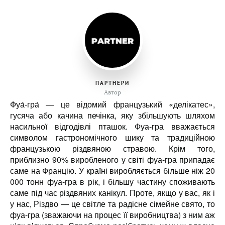
ПАРТНЕРИ
Автор
Фуа́-гра́ — це відомий французький
«
делікатес
»
,
гусяча або качина печінка, яку збільшують шляхом
насильної відгодівлі пташок. Фуа-гра вважається
символом гастрономічного шику та традиційною
французькою різдвяною стравою. Крім того,
приблизно 90% виробленого у світі фуа-гра припадає
саме на Францію. У країні виробляється більше ніж 20
000 тонн фуа-гра в рік, і більшу частину споживають
саме під час різдвяних канікул. Проте, якщо у вас, як і
у нас, Різдво — це світле та радісне сімейне свято, то
фуа-гра (зважаючи на процес її виробництва) з ним аж