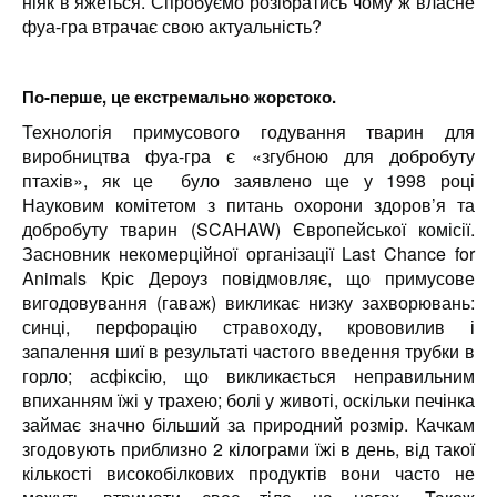
ніяк в’яжеться. Спробуємо розібратись чому ж власне
фуа-гра втрачає свою актуальність?
По-перше, це екстремально жорстоко.
Технологія примусового годування тварин для
виробництва фуа-гра є «згубною для добробуту
птахів», як це було заявлено ще у 1998 році
Науковим комітетом з питань охорони здоров’я та
добробуту тварин (SCAHAW) Європейської комісії.
Засновник некомерційної організації Last Chance for
Animals Кріс Дероуз повідмовляє, що примусове
вигодовування (гаваж) викликає низку захворювань:
синці, перфорацію стравоходу, крововилив і
запалення шиї в результаті частого введення трубки в
горло; асфіксію, що викликається неправильним
впиханням їжі у трахею; болі у животі, оскільки печінка
займає значно більший за природний розмір. Качкам
згодовують приблизно 2 кілограми їжі в день, від такої
кількості високобілкових продуктів вони часто не