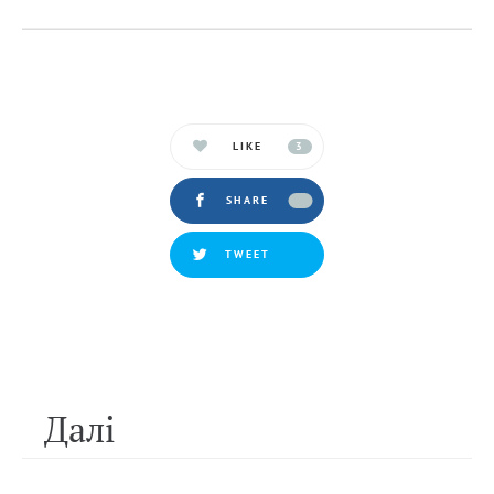
LIKE
3
SHARE
TWEET
Далi