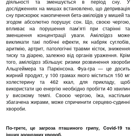
діяльності та зменшується в період сну. У
дослідженнях на мишах встановлено, що депривація
сну прискорює накопичення бета-амілоїдів у мишей та
згодом абсолютно порушує сон. Що, своєю чергою,
впливає на порушення пам’яті при старінні та
зменшення концентрації уваги. Амілоїдоз може
викликати такі побічні ефекти, як набряк суглобів,
аритмію, артрит, патологічні травми кісток, зниження
тиску та діарею, залежно від органів ураження. Крім
того, амілоїдоз збільшує ризики розвинення хвороби
Альцгеймера та Паркінсона. Фуа-гра
—
це досить
жирний продукт, у 100 грамах якого міститься 150 мг
холестерину та 462 ккал, для прикладу, щоб
використати цю енергію необхідно пробігти 40 хвилин
у високому темпі. Своєю чергою, їжа, настільки
збагачена жирами, може спричинити серцево-судинні
хвороби.
По-третє, це загроза пташиного грипу, Covid-19 та
інших зоонозних хвороб.