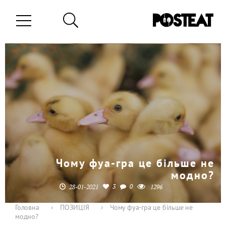
Чому фуа-гра це більше не
модно?
3
0
28-01-2021
1296
Головна
›
ПОЗИЦІЯ
›
Чому фуа-гра це більше не
модно?