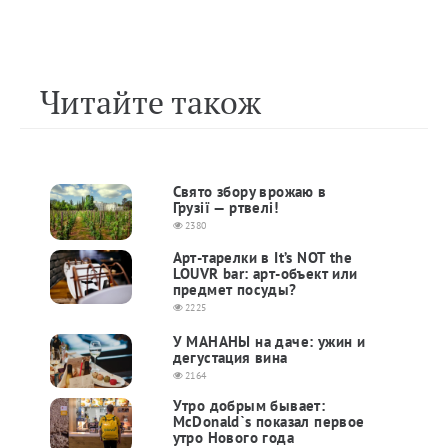
Читайте також
Свято збору врожаю в
Грузії — ртвелі!
2380
Арт-тарелки в It’s NOT the
LOUVR bar: арт-объект или
предмет посуды?
2225
У МАНАНЫ на даче: ужин и
дегустация вина
2164
Утро добрым бывает:
McDonald`s показал первое
утро Нового года