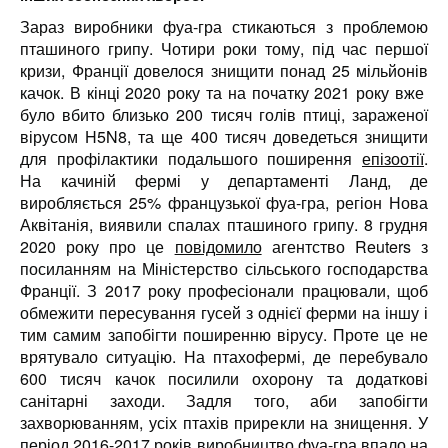
Зараз виробники фуа-гра стикаються з проблемою
пташиного грипу. Чотири роки тому, під час першої
кризи, Франції довелося знищити понад 25 мільйонів
качок. В кінці 2020 року та на початку 2021 року вже
було вбито близько 200 тисяч голів птиці, зараженої
вірусом H5N8, та ще 400 тисяч доведеться знищити
для профілактики подальшого поширення
епізоотії
.
На качиній фермі у департаменті Ланд, де
виробляється 25% французької фуа-гра, регіон Нова
Аквітанія, виявили спалах пташиного грипу. 8 грудня
2020 року про це
повідомило
агентство Reuters з
посиланням на Міністерство сільського господарства
Франції. З 2017 року професіонали працювали, щоб
обмежити пересування гусей з однієї ферми на іншу і
тим самим запобігти поширенню вірусу. Проте це не
врятувало ситуацію. На птахофермі, де перебувало
600 тисяч качок посилили охорону та додаткові
санітарні заходи. Задля того, аби запобігти
захворюванням, усіх птахів прирекли на знищення. У
період 2016-2017 років виробництво фуа-гра впало на