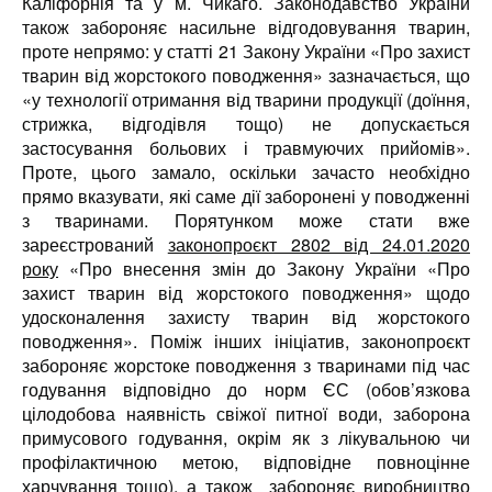
Каліфорнія та у м. Чикаго. Законодавство України
також забороняє насильне відгодовування тварин,
проте непрямо:
у статті 21 Закону України «Про захист
тварин від жорстокого поводження» зазначається, що
«у технології отримання від тварини продукції (доїння,
стрижка, відгодівля тощо) не допускається
застосування больових і травмуючих прийомів».
Проте, цього замало, оскільки зачасто необхідно
прямо вказувати, які саме дії заборонені у поводженні
з тваринами. Порятунком може стати вже
зареєстрований
законопроєкт 2802 від 24.01.2020
року
«Про внесення змін до Закону України «Про
захист тварин від жорстокого поводження» щодо
удосконалення захисту тварин від жорстокого
поводження». Поміж інших ініціатив, законопроєкт
забороняє жорстоке поводження з тваринами під час
годування відповідно до норм ЄС (обов’язкова
цілодобова наявність свіжої питної води, заборона
примусового годування, окрім як з лікувальною чи
профілактичною метою, відповідне повноцінне
харчування тощо), а також забороняє виробництво