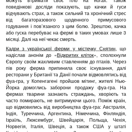
можуть втримати своє тіло на ногах.
Також
поведінкові досліди показують, що качки й гуси
відчувають страх, а також сильний та хронічний стрес
від багаторазового щоденного примусового
годування і пов’язаного з цим болю. Зрештою, качка
або гуска перебуває на фермі в таких умовах лише 3
місяці. Далі на неї чекає смерть.
Кадри з української ферми у містечку Снятин
, що
надіслав анонім до
«
Відкритих кліток
»,
сполохнули
Європу своїм жахливим ставленням до птахів. Через
пів року ферма припинила своє існування, далі
ресторани у Британії та Данії почали відмовлятись від
фуа-гра, у Копенгагені пройшов мітинг, жителі Нью-
Йорка домоглись заборони продажу фуа-гра. На
фермах тварини зазнають страждань, хворіють та
часто помирають, не витримуючи цього. Поміж країн,
що відмовились від виробництва фуа-гра: Австралія,
Індія, Туреччина, Аргентина, Німеччина, Фінляндія,
Ізраїль, Люксембург, Швейцарія, Польща, Чехія,
Норвегія, Італія, Швеція, а також США у штаті